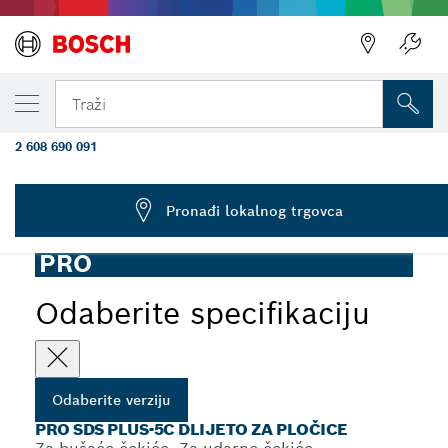
VAŠA ODABRANA VERZIJA
Dlijeto za pločice PRO SDS plus-5C, 40 x
Traži
260 mm
2 608 690 091
...
PRO SDS plus-5C dlijeto za pločice
Pronađi lokalnog trgovca
PRO
Odaberite specifikaciju
Odaberite verziju
PRO SDS PLUS-5C DLIJETO ZA PLOČICE