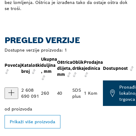
bez lomljenja. Oštrica je izrađena tako da ostaje oštra dok
se troši.
PREGLED VERZIJE
Dostupne verzije proizvoda:
1
Ukupna
Oštrica
Oblik
Prodajna
Povećaj
Kataloški
duljina
dlijeta,
drška
jedinica
Dostupnost
broj
, mm
mm
Pronađi
2 608
SDS
260
40
1 Kom
lokalno
690 091
plus
trgovca
od
proizvoda
Prikaži više proizvoda