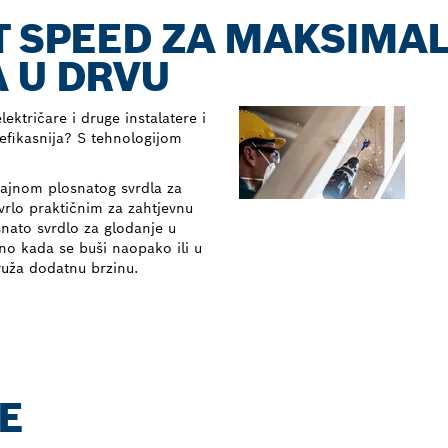
T SPEED ZA MAKSIMA
 U DRVU
ektričare i druge instalatere i
 efikasnija? S tehnologijom
ajnom plosnatog svrdla za
 vrlo praktičnim za zahtjevnu
nato svrdlo za glodanje u
no kada se buši naopako ili u
ruža dodatnu brzinu.
E