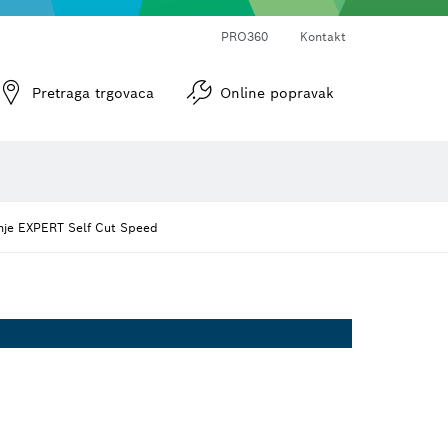
PRO360
Kontakt
Pretraga trgovaca
Online popravak
Optički uređaji za niveliranje
anje EXPERT Self Cut Speed