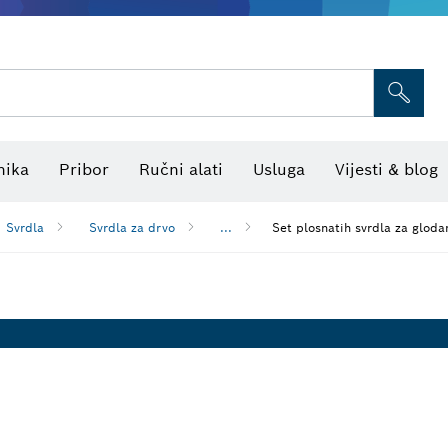
Termo kamere i detektori
Kombinirani laserski niveliri
nika
Pribor
Ručni alati
Usluga
Vijesti & blog
Svrdla
Svrdla za drvo
...
Set plosnatih svrdla za glod