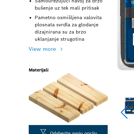
Samourezujući navoj za brzo
bušenje uz tek mali pritisak
Pametno osmišljena valovita
plosnata svrdla za glodanje
dizajnirana su za brzo
uklanjanje strugotina
View more
Materijali
Odaberite svoju opciju