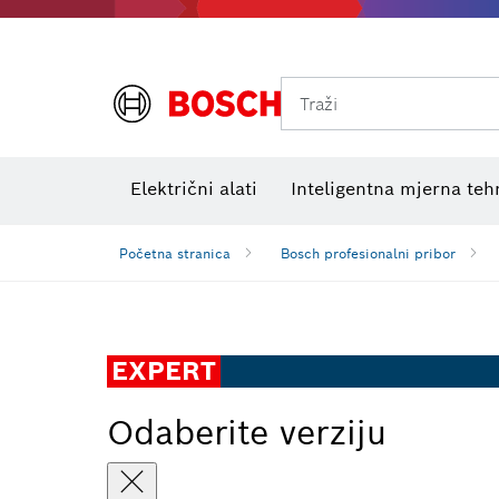
Traži
Električni ispitni uređaji
VDE kombinirani kompleti
Električni alati
Inteligentna mjerna teh
Početna stranica
Bosch profesionalni pribor
EXPERT
Odaberite verziju