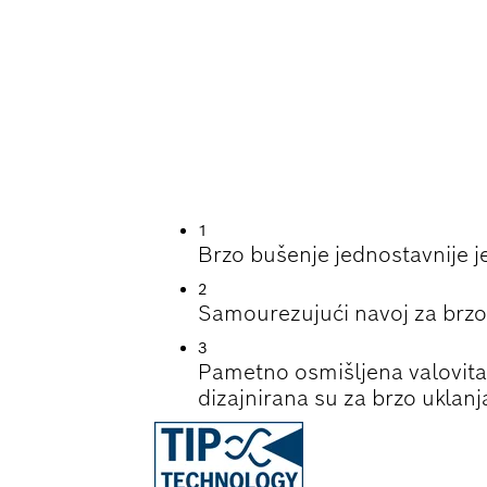
NA BUŠENJA U DRV
1
Brzo bušenje jednostavnije 
2
Samourezujući navoj za brzo 
3
Pametno osmišljena valovita
dizajnirana su za brzo uklanj