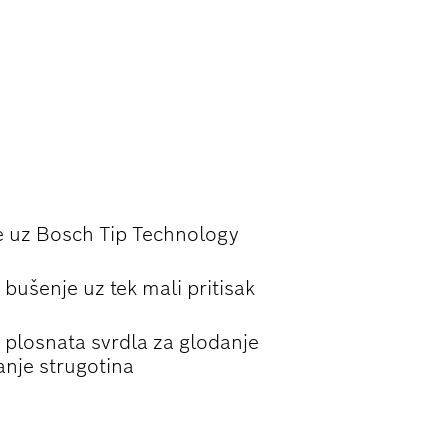
U
je uz Bosch Tip Technology
bušenje uz tek mali pritisak
 plosnata svrdla za glodanje
anje strugotina