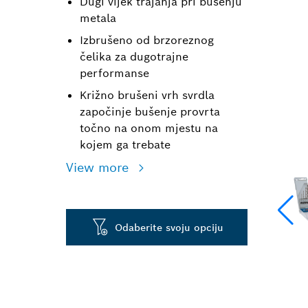
Dugi vijek trajanja pri bušenju
metala
Izbrušeno od brzoreznog
čelika za dugotrajne
performanse
Križno brušeni vrh svrdla
započinje bušenje provrta
točno na onom mjestu na
kojem ga trebate
View more
Odaberite svoju opciju