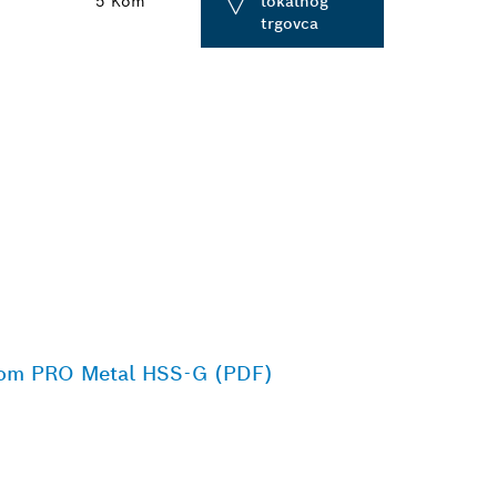
5 Kom
lokalnog
trgovca
vatom PRO Metal HSS-G (PDF)
BOSCH