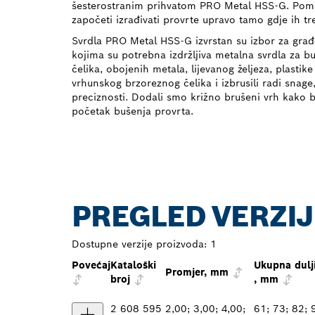
šesterostranim prihvatom PRO Metal HSS-G. Pomoć
započeti izrađivati provrte upravo tamo gdje ih tr
Svrdla PRO Metal HSS-G izvrstan su izbor za građe
kojima su potrebna izdržljiva metalna svrdla za b
čelika, obojenih metala, lijevanog željeza, plastike
vrhunskog brzoreznog čelika i izbrusili radi snage,
preciznosti. Dodali smo križno brušeni vrh kako
početak bušenja provrta.
PREGLED VERZIJ
Dostupne verzije proizvoda:
1
Povećaj
Kataloški
Ukupna dulj
Promjer, mm
broj
, mm
2 608 595
2,00; 3,00; 4,00;
61; 73; 82; 