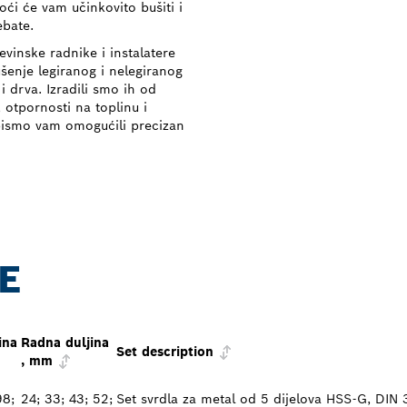
i će vam učinkovito bušiti i
ebate.
vinske radnike i instalatere
ušenje legiranog i nelegiranog
 i drva. Izradili smo ih od
 otpornosti na toplinu i
 bismo vam omogućili precizan
E
ina
Radna duljina
Set description
, mm
98;
24; 33; 43; 52;
Set svrdla za metal od 5 dijelova HSS-G, DIN 