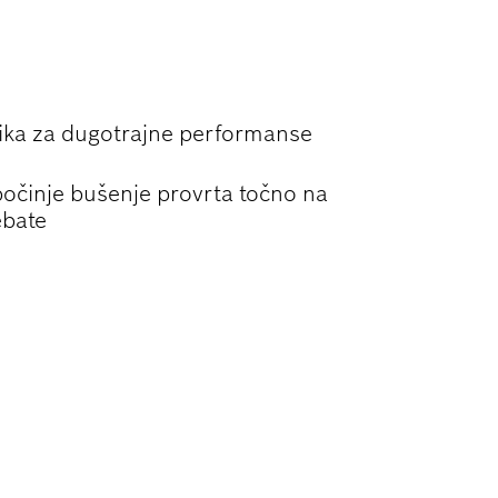
ENJU METALA
ika za dugotrajne performanse
počinje bušenje provrta točno na
ebate