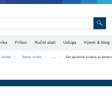
Termo kamere i detektori
Kombinirani laserski niveliri
nika
Pribor
Ručni alati
Usluga
Vijesti & blog
Svrdla
Setovi svrdla
...
Set spiralnih svrdala sa šest