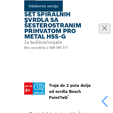
Odaberite verziju
SET SPIRALNIH
SVRDLA SA
ŠESTEROSTRANIM
PRIHVATOM PRO
METAL HSS-G
Za bušilice/izvijače
Broj narudžbe 2 608 595 517
Traje do 2 puta dulje
od svrdla Bosch
*
PointTeQ