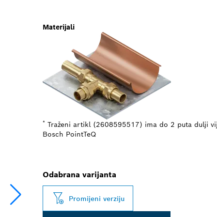
Materijali
*
Traženi artikl (2608595517) ima do 2 puta dulji vij
Bosch PointTeQ
Odabrana varijanta
Promijeni verziju