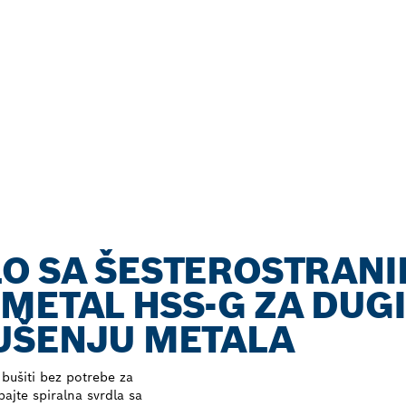
LO SA ŠESTEROSTRAN
METAL HSS-G ZA DUGI
BUŠENJU METALA
 bušiti bez potrebe za
ajte spiralna svrdla sa