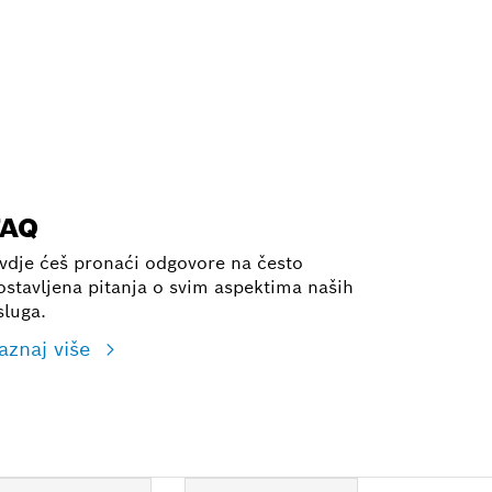
FAQ
vdje ćeš pronaći odgovore na često
ostavljena pitanja o svim aspektima naših
sluga.
aznaj više