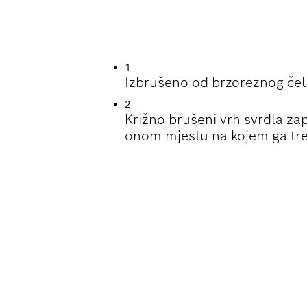
RAJANJA PRI BUŠ
1
Izbrušeno od brzoreznog čel
2
Križno brušeni vrh svrdla za
onom mjestu na kojem ga tr