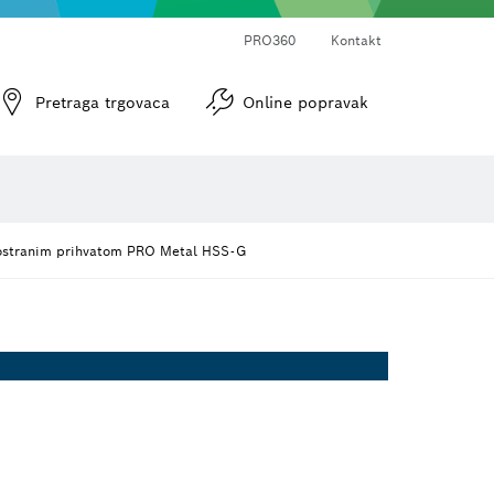
PRO360
Kontakt
Pretraga trgovaca
Online popravak
Optički uređaji za niveliranje
erostranim prihvatom PRO Metal HSS-G