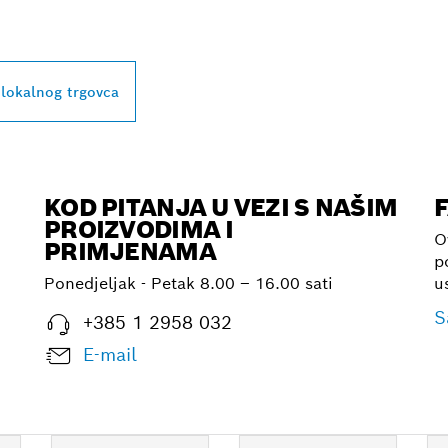
L
 lokalnog trgovca
KOD PITANJA U VEZI S NAŠIM
PROIZVODIMA I
O
PRIMJENAMA
p
Ponedjeljak - Petak
8.00 – 16.00 sati
u
S
+385 1 2958 032
E-mail