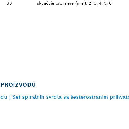
63
uključuje promjere (mm): 2; 3; 4; 5; 6
 PROIZVODU
odu | Set spiralnih svrdla sa šesterostranim prih
BLIŽEG TRGOVCA 