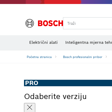
Traži
Električni ispitni uređaji
VDE kombinirani kompleti
Električni alati
Inteligentna mjerna teh
Početna stranica
Bosch profesionalni pribor
PRO
Odaberite verziju