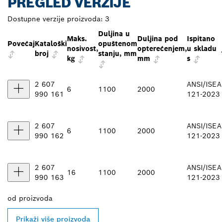
PREGLED VERZIJE
Dostupne verzije proizvoda:
3
Duljina u
Maks.
Duljina pod
Ispitano
Povećaj
Kataloški
opuštenom
nosivost,
opterećenjem,
u skladu
broj
stanju, mm
kg
mm
s
2 607
ANSI/ISEA
6
1100
2000
990 161
121-2023
2 607
ANSI/ISEA
6
1100
2000
990 162
121-2023
2 607
ANSI/ISEA
16
1100
2000
990 163
121-2023
od
proizvoda
Prikaži više proizvoda