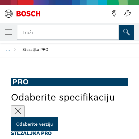
VAŠA ODABRANA VERZIJA
Stezaljka PRO
Traži
...
Stezaljka PRO
PRO
Odaberite specifikaciju
Odaberite verziju
STEZALJKA PRO