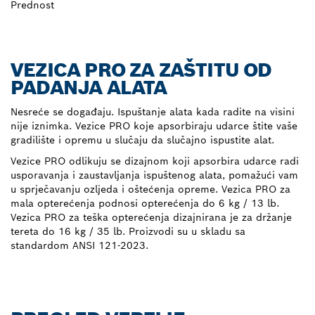
Prednost
VEZICA PRO ZA ZAŠTITU OD
PADANJA ALATA
Nesreće se događaju. Ispuštanje alata kada radite na visini
nije iznimka. Vezice PRO koje apsorbiraju udarce štite vaše
gradilište i opremu u slučaju da slučajno ispustite alat.
Vezice PRO odlikuju se dizajnom koji apsorbira udarce radi
usporavanja i zaustavljanja ispuštenog alata, pomažući vam
u sprječavanju ozljeda i oštećenja opreme. Vezica PRO za
mala opterećenja podnosi opterećenja do 6 kg / 13 lb.
Vezica PRO za teška opterećenja dizajnirana je za držanje
tereta do 16 kg / 35 lb. Proizvodi su u skladu sa
standardom ANSI 121-2023.