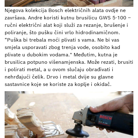
Njegova kolekcija Bosch električnih alata ovdje ne
završava. Andre koristi kutnu brusilicu GWS 5-100 –
ručni električni alat koji služi za rezanje, brušenje i
poliranje, što pušku čini vrlo hidrodinamičnom.
“Puška bi trebala moći plivati s vama. Ne bi vas
smjela usporavati zbog trenja vode, osobito kad
plivate u dubokim vodama." Međutim, kutna je
brusilica potpuno višenamjenska. Može rezati, brusiti
i polirati metal, a u ovom slučaju obrađivati i
nehrđajući čelik. Drvo i metal dvije su glavne
sastavnice koje se koriste za koplje i okidač.