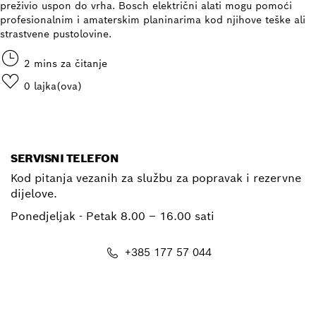
preživio uspon do vrha. Bosch električni alati mogu pomoći
profesionalnim i amaterskim planinarima kod njihove teške ali
strastvene pustolovine.
2 mins za čitanje
0
lajka(ova)
SERVISNI TELEFON
Kod pitanja vezanih za službu za popravak i rezervne
dijelove.
Ponedjeljak - Petak
8.00 – 16.00 sati
+385 177 57 044
E-mail