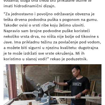
vodama; stoga ona treba biti prikladne težine te
imati hidrodinamični dizajn.
“Za jednostavno i povoljno održavanje obvezna je
teška drvena podvodna puška s pogonom na gumu.
Također ovisi o vrsti ribe koju želimo uloviti.
Napravio sam brojne podvodne puške koristeći
nekoliko vrsta drva, no ništa nije bolje od tikovine s
Jave. Ima prikladnu težinu za povlačenje pod vodom,
a možete biti sigurni u njezinu kvalitetu: dugotrajna
je te može izdržati sve vrste okruženja. Mi ih
koristimo u slanoj vodi!” rekao je poduzetnik.