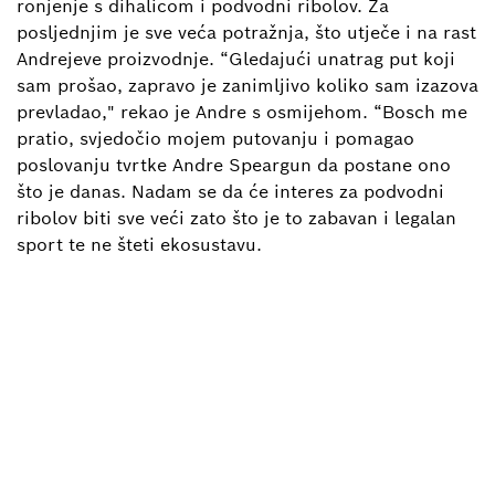
ronjenje s dihalicom i podvodni ribolov. Za
posljednjim je sve veća potražnja, što utječe i na rast
Andrejeve proizvodnje. “Gledajući unatrag put koji
sam prošao, zapravo je zanimljivo koliko sam izazova
prevladao," rekao je Andre s osmijehom. “Bosch me
pratio, svjedočio mojem putovanju i pomagao
poslovanju tvrtke Andre Speargun da postane ono
što je danas. Nadam se da će interes za podvodni
ribolov biti sve veći zato što je to zabavan i legalan
sport te ne šteti ekosustavu.
Jesi li uživao/la u ovoj priči?
Što misliš?
Da, sviđa mi se