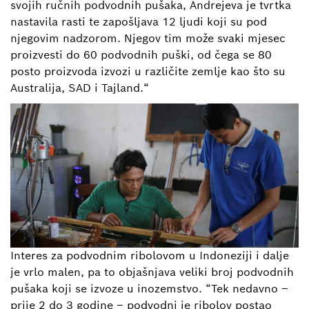
svojih ručnih podvodnih pušaka, Andrejeva je tvrtka
nastavila rasti te zapošljava 12 ljudi koji su pod
njegovim nadzorom. Njegov tim može svaki mjesec
proizvesti do 60 podvodnih puški, od čega se 80
posto proizvoda izvozi u različite zemlje kao što su
Australija, SAD i Tajland.“
Interes za podvodnim ribolovom u Indoneziji i dalje
je vrlo malen, pa to objašnjava veliki broj podvodnih
pušaka koji se izvoze u inozemstvo. “Tek nedavno –
prije 2 do 3 godine – podvodni je ribolov postao