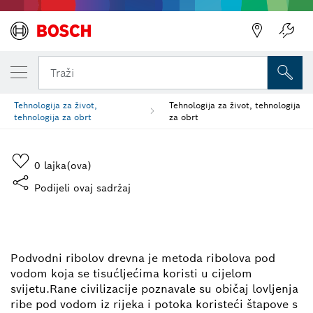
Traži
Tehnologija za život,
Tehnologija za život, tehnologija
tehnologija za obrt
za obrt
0
lajka(ova)
Podijeli ovaj sadržaj
TEHNOLOGIJA ZA ŽIVOT,
TEHNOLOGIJA ZA OBRT
Podvodni ribolov drevna je metoda ribolova pod
vodom koja se tisućljećima koristi u cijelom
svijetu.Rane civilizacije poznavale su običaj lovljenja
ribe pod vodom iz rijeka i potoka koristeći štapove s