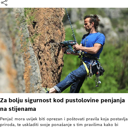
Za bolju sigurnost kod pustolovine penjanja
na stijenama
Penjač mora uvijek biti oprezan i poštovati pravila koja postavlja
priroda, te uskladiti svoje ponašanje s tim pravilima kako bi