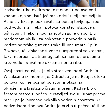
Podvodni ribolov drevna je metoda ribolova pod
vodom koja se tisućljećima koristi u cijelom svijetu.
Rane civilizacije poznavale su običaj lovljenja ribe
pod vodom iz rijeka i potoka koristeći štapove s
oštricom. Tijekom godina evoluirao je u sport; u
modernom obliku za pokretanje podvodnih puški
koriste se teške gumene trake ili pneumatski plin.
Poznavajući viskoznost vode u usporedbi sa zrakom,
takvi napredni alati omogućili su nam da prođemo
kroz vodu i uhvatimo okretnu i brzu ribu.
Ovaj sport oduvijek je bio strastveni hobi Andreja
Wicaksane iz Indonezije. Odrastao je na Baliju, otoku
bogova, koji je poznat po svojim plažama
okruženima kristalno čistim morem. Kad je bio u
šestom razredu, počeo je razvijati svoju ljubav prema
moru pa je isprobao nekoliko vodenih sportova. O
podvodnom ribolovu Andre je prvi put počeo učiti od