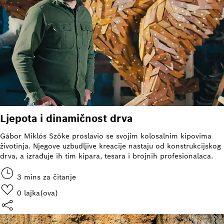
Ljepota i dinamičnost drva
Gábor Miklós Szőke proslavio se svojim kolosalnim kipovima
životinja. Njegove uzbudljive kreacije nastaju od konstrukcijskog
drva, a izrađuje ih tim kipara, tesara i brojnih profesionalaca.
3 mins za čitanje
0
lajka(ova)