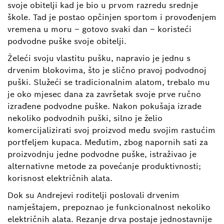
svoje obitelji kad je bio u prvom razredu srednje
škole. Tad je postao opčinjen sportom i provođenjem
vremena u moru – gotovo svaki dan – koristeći
podvodne puške svoje obitelji.
Želeći svoju vlastitu pušku, napravio je jednu s
drvenim blokovima, što je slično pravoj podvodnoj
puški. Služeći se tradicionalnim alatom, trebalo mu
je oko mjesec dana za završetak svoje prve ručno
izrađene podvodne puške. Nakon pokušaja izrade
nekoliko podvodnih puški, silno je želio
komercijalizirati svoj proizvod među svojim rastućim
portfeljem kupaca. Međutim, zbog napornih sati za
proizvodnju jedne podvodne puške, istraživao je
alternativne metode za povećanje produktivnosti;
korisnost električnih alata.
Dok su Andrejevi roditelji poslovali drvenim
namještajem, prepoznao je funkcionalnost nekoliko
električnih alata. Rezanje drva postaje jednostavnije