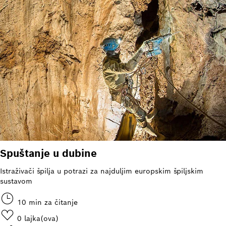
Spuštanje u dubine
Istraživači špilja u potrazi za najduljim europskim špiljskim
sustavom
10 min za čitanje
0
lajka(ova)