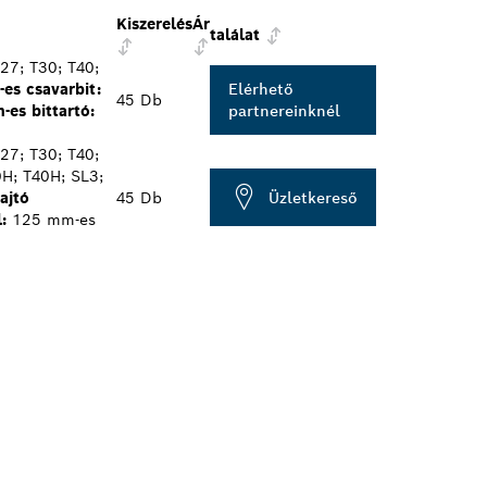
Kiszerelés
Ár
találat
27; T30; T40;
es csavarbit:
Elérhető
45 Db
-es bittartó:
partnereinknél
27; T30; T40;
H; T40H; SL3;
Üzletkereső
ajtó
45 Db
:
125 mm-es