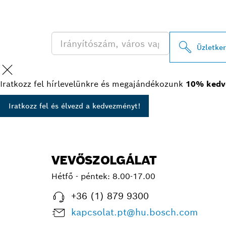
KERESÉSE
Üzletke
Iratkozz fel hírlevelünkre és megajándékozunk
10% kedv
Iratkozz fel és élvezd a kedvezményt!
VEVŐSZOLGÁLAT
Hétfő - péntek:
8.00-17.00
+36 (1) 879 9300
kapcsolat.pt@hu.bosch.com