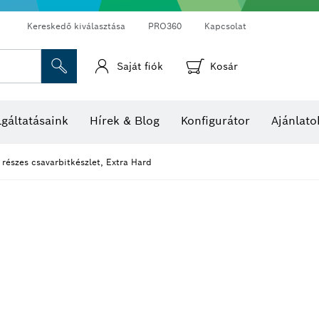
Kereskedő kiválasztása
PRO360
Kapcsolat
Saját fiók
Kosár
Hő- és páratartalom-mérők
Hőkamerák és hőérzékelők
gáltatásaink
Hírek & Blog
Konfigurátor
Ajánlato
 részes csavarbitkészlet, Extra Hard