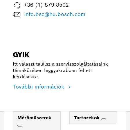
+36 (1) 879-8502
info.bsc@hu.bosch.com
GYIK
Itt választ találsz a szervízszolgáltatásaink
témakörében leggyakrabban feltett
kérdésekre.
További információk
Mérőműszerek
Tartozékok