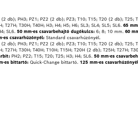
(2 db); PH3; PZ1; PZ2 (2 db); PZ3; T10; T15; T20 (2 db); T25; T
; T27H; T30H; T40H; H3; H4; H5; H6; SL3; SL4; SL5; SL6.
65 mm-
H4; SL6.
50 mm-es csavarbehajtó dugókulcs:
6; 8; 10 mm.
60 mm
-es csavarhúzónyél:
Standard csavarhúzónyél.
(2 db); PH3; PZ1; PZ2 (2 db); PZ3; T10; T15; T20 (2 db); T25; T
H; T27H; T30H; T40H; T10H; T15H; T20H (2 db); T25H; T27H; T30
rbit:
PH2; PZ2; T15; T20; T25; H3; H4; SL6.
50 mm-es csavarbeh
-es bittartó:
Quick-Change bittartó.
125 mm-es csavarhúzónyél
BBI BOSCH
L KERESKEDŐK