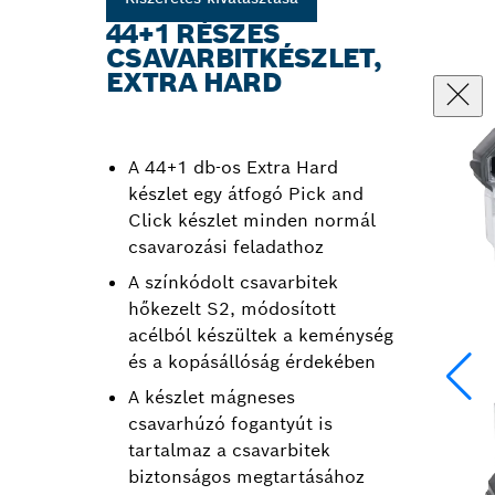
44+1 RÉSZES
CSAVARBITKÉSZLET,
EXTRA HARD
A 44+1 db-os Extra Hard
készlet egy átfogó Pick and
Click készlet minden normál
csavarozási feladathoz
A színkódolt csavarbitek
hőkezelt S2, módosított
acélból készültek a keménység
és a kopásállóság érdekében
A készlet mágneses
csavarhúzó fogantyút is
tartalmaz a csavarbitek
biztonságos megtartásához