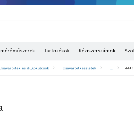
s mérőműszerek
Tartozékok
Kéziszerszámok
Szol
Csavarbitek és dugókulcsok
Csavarbitkészletek
...
44+1
a