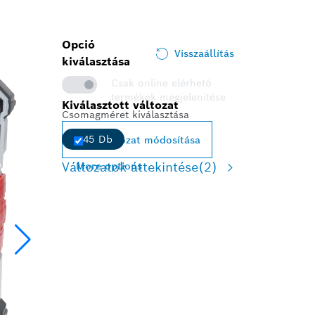
Opció
Visszaállítás
kiválasztása
Csak online elérhető
termékek megjelenítése
Kiválasztott változat
Csomagméret kiválasztása
45 Db
Változat módosítása
Változatok áttekintése
(2)
More options