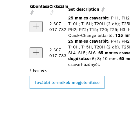
kibontása
Cikkszám
Set description
25 mm-es csavarbit:
PH1; PH2 
2 607
T10H; T15H; T20H (2 db); T25H
017 732
PH2; PZ2; T15; T20; T25; H3; 
Quick-Change bittartó.
125 mm
25 mm-es csavarbit:
PH1; PH2 
T10H; T15H; T20H (2 db); T25
2 607
SL4; SL5; SL6.
65 mm-es csava
017 733
dugókulcs:
6; 8; 10 mm.
60 mm
csavarhúzónyél.
/
termék
További termékek megjelenítése
A LEGKÖZELE
PROFESSIONA