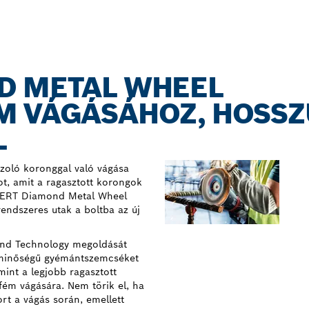
D METAL WHEEL
M VÁGÁSÁHOZ, HOSSZ
L
szoló koronggal való vágása
ot, amit a ragasztott korongok
XPERT Diamond Metal Wheel
rendszeres utak a boltba az új
nd Technology megoldását
is minőségű gyémántszemcséket
mint a legjobb ragasztott
fém vágására. Nem törik el, ha
ort a vágás során, emellett