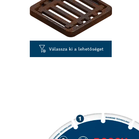
Válassza ki a lehetőséget
HOSSZÚ ÉLET