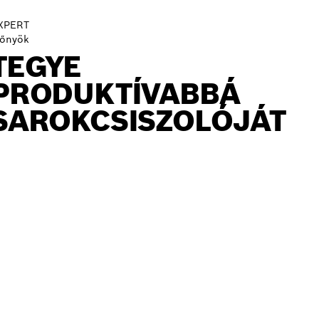
XPERT
lőnyök
TEGYE
PRODUKTÍVABBÁ
SAROKCSISZOLÓJÁT