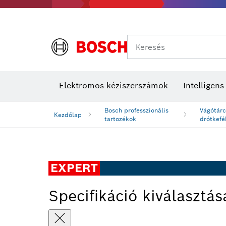
Keresés
Elektromos kéziszerszámok
Intelligen
Bosch professzionális
Vágótárc
Kezdőlap
tartozékok
drótkefé
EXPERT
Specifikáció kiválasztás