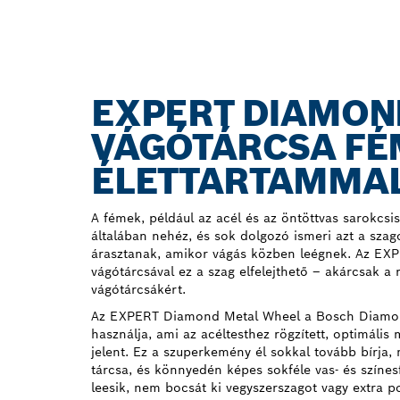
EXPERT DIAMON
VÁGÓTÁRCSA FÉ
ÉLETTARTAMMA
A fémek, például az acél és az öntöttvas sarokcsi
általában nehéz, és sok dolgozó ismeri azt a szag
árasztanak, amikor vágás közben leégnek. Az E
vágótárcsával ez a szag elfelejthető – akárcsak a 
vágótárcsákért.
Az EXPERT Diamond Metal Wheel a Bosch Diamo
használja, ami az acéltesthez rögzített, optimál
jelent. Ez a szuperkemény él sokkal tovább bírja, 
tárcsa, és könnyedén képes sokféle vas- és színes
leesik, nem bocsát ki vegyszerszagot vagy extra p