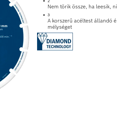
2
Nem törik össze, ha leesik, n
3
A korszerű acéltest állandó é
mélységet