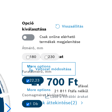
Opció
Visszaállítás
kiválasztása
Csak online elérhető
termékek megjelenítése
Átmérő, mm
Kiválasztott változat
180
230
More options
Változat módosítása
Furatátmérő, mm
27 700 Ft
22,23
áfával
More options
21 811 Ft
áfa nélkül
Csomagméret kiválasztása
Lásd a korábbi árakat
Változatok áttekintése
(2)
1 Db