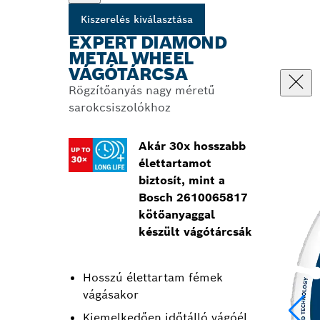
Kiszerelés kiválasztása
EXPERT DIAMOND
METAL WHEEL
VÁGÓTÁRCSA
Rögzítőanyás nagy méretű
sarokcsiszolókhoz
Akár 30x hosszabb
élettartamot
biztosít, mint a
Bosch 2610065817
kötőanyaggal
készült vágótárcsák
Hosszú élettartam fémek
vágásakor
Kiemelkedően időtálló vágóél