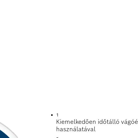
TARTAM FÉMEK V
1
Kiemelkedően időtálló vágó
használatával