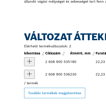
állandó vágási mélységet és sebességet tart fenn 
VÁLTOZAT ÁTTEK
Elérhető termékváltozatok:
2
kibontása
Cikkszám
Átmérő, mm
Furat
2 608 900 535
180
22,23
2 608 900 536
230
22,23
/
termék
További termékek megjelenítése