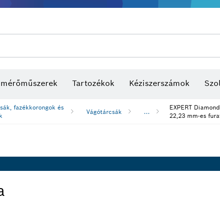
s mérőműszerek
Tartozékok
Kéziszerszámok
Szol
sák, fazékkorongok és
EXPERT Diamond 
Vágótárcsák
...
k
22,23 mm-es fura
a