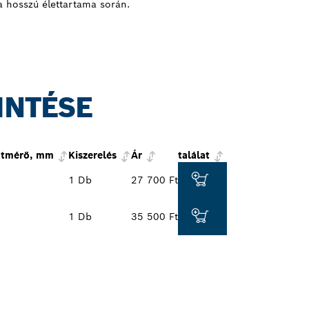
a hosszú élettartama során.
INTÉSE
átmérő, mm
Kiszerelés
Ár
találat
1 Db
27 700 Ft
1 Db
35 500 Ft