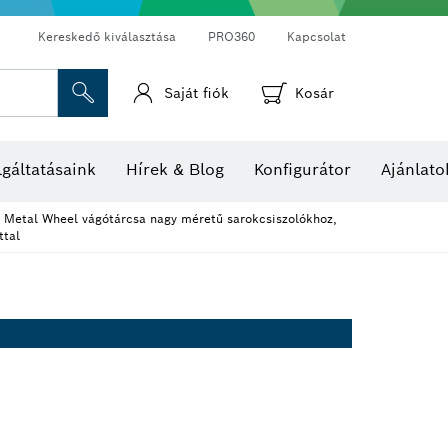
Kereskedő kiválasztása
PRO360
Kapcsolat
Saját fiók
Kosár
Hő- és páratartalom-mérők
Hőkamerák és hőérzékelők
gáltatásaink
Hírek & Blog
Konfigurátor
Ajánlato
Metal Wheel vágótárcsa nagy méretű sarokcsiszolókhoz,
ttal