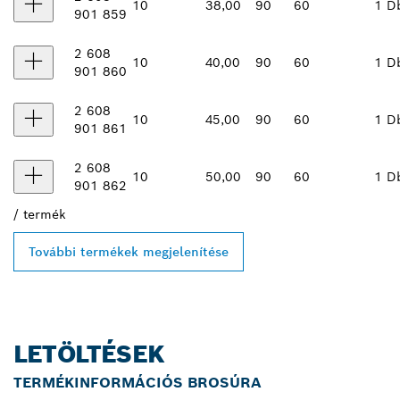
10
38,00
90
60
1 D
901 859
2 608
10
40,00
90
60
1 D
901 860
2 608
10
45,00
90
60
1 D
901 861
2 608
10
50,00
90
60
1 D
901 862
/
termék
További termékek megjelenítése
LETÖLTÉSEK
TERMÉKINFORMÁCIÓS BROSÚRA