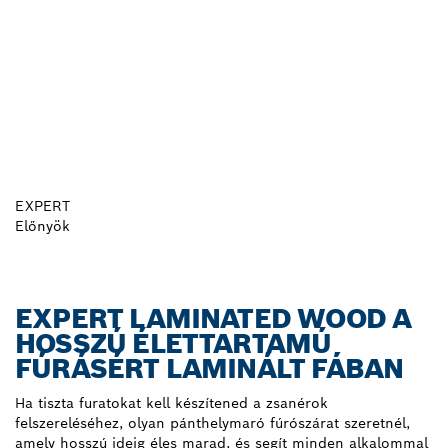
EXPERT
Előnyök
EXPERT LAMINATED WOOD A
HOSSZÚ ÉLETTARTAMÚ
FÚRÁSÉRT LAMINÁLT FÁBAN
Ha tiszta furatokat kell készítened a zsanérok
felszereléséhez, olyan pánthelymaró fúrószárat szeretnél,
amely hosszú ideig éles marad, és segít minden alkalommal