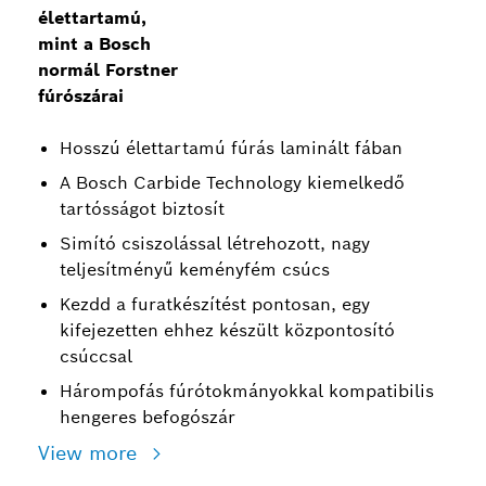
élettartamú,
mint a Bosch
normál Forstner
fúrószárai
Hosszú élettartamú fúrás laminált fában
A Bosch Carbide Technology kiemelkedő
tartósságot biztosít
Simító csiszolással létrehozott, nagy
teljesítményű keményfém csúcs
Kezdd a furatkészítést pontosan, egy
kifejezetten ehhez készült központosító
csúccsal
Hárompofás fúrótokmányokkal kompatibilis
hengeres befogószár
View more