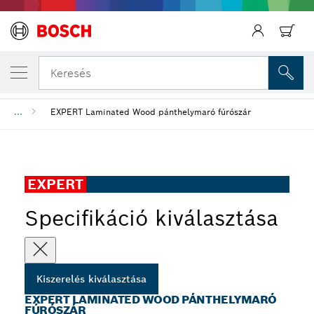
AZ ÁLTALAD VÁLASZTOTT TERMÉK
EXPERT Laminated Wood pánthelymaró fúr
Keresés
...
EXPERT Laminated Wood pánthelymaró fúrószár
EXPERT
Specifikáció kiválasztása
Kiszerelés kiválasztása
EXPERT LAMINATED WOOD PÁNTHELYMARÓ
FÚRÓSZÁR