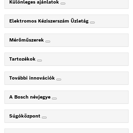
Különleges ajánlatok
Elektromos Kéziszerszám Üzletág
Mérőműszerek
Tartozékok
További innovációk
A Bosch névjegye
Súgóközpont