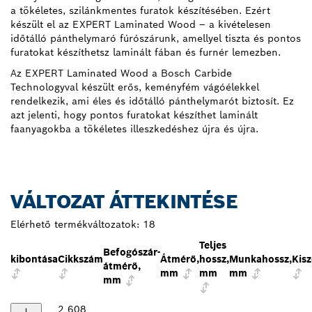
a tökéletes, szilánkmentes furatok készítésében. Ezért
készült el az EXPERT Laminated Wood – a kivételesen
időtálló pánthelymaró fúrószárunk, amellyel tiszta és pontos
furatokat készíthetsz laminált fában és furnér lemezben.
Az EXPERT Laminated Wood a Bosch Carbide
Technologyval készült erős, keményfém vágóélekkel
rendelkezik, ami éles és időtálló pánthelymarót biztosít. Ez
azt jelenti, hogy pontos furatokat készíthet laminált
faanyagokba a tökéletes illeszkedéshez újra és újra.
VÁLTOZAT ÁTTEKINTÉSE
Elérhető termékváltozatok:
18
Teljes
Befogószár-
kibontása
Cikkszám
Átmérő,
hossz,
Munkahossz,
Kisz
átmérő,
mm
mm
mm
mm
2 608