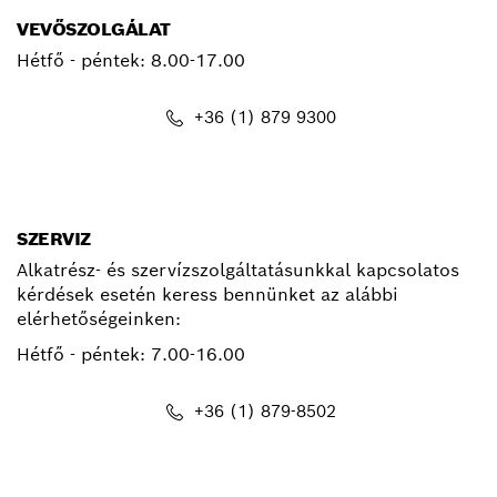
VEVŐSZOLGÁLAT
Hétfő - péntek:
8.00-17.00
+36 (1) 879 9300
kapcsolat.pt@hu.bosch.com
SZERVIZ
Alkatrész- és szervízszolgáltatásunkkal kapcsolatos
kérdések esetén keress bennünket az alábbi
elérhetőségeinken:
Hétfő - péntek:
7.00-16.00
+36 (1) 879-8502
info.bsc@hu.bosch.com