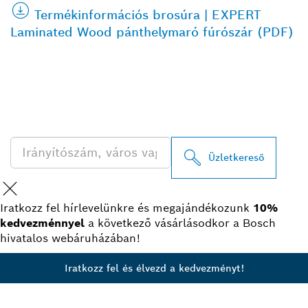
Termékinformációs brosúra | EXPERT
Laminated Wood pánthelymaró fúrószár (PDF)
A LEGKÖZELEBBI BOSCH
PROFESSIONAL
KERESKEDŐK KERESÉSE
Üzletkereső
Iratkozz fel hírlevelünkre és megajándékozunk
10%
kedvezménnyel
a következő vásárlásodkor a Bosch
hivatalos webáruházában!
Iratkozz fel és élvezd a kedvezményt!