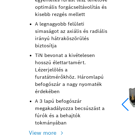
optimális forgácseltávolítás és
kisebb rezgés mellett
A legnagyobb felületi
simaságot az axiális és radiális
irányú hátraköszörülés
biztosítja
TiN bevonat a kivételesen
hosszú élettartamért.
Lézerjelölés a
furatátmérőkhöz. Háromlapú
befogószár a nagy nyomaték
érdekében
A 3 lapú befogószár
megakadályozza becsúszást a
fúrók és a behajtók
tokmányában
View more