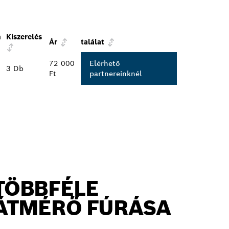
m
Kiszerelés
Ár
találat
72 000
Elérhető
3 Db
Ft
partnereinknél
TÖBBFÉLE
ÁTMÉRŐ FÚRÁSA