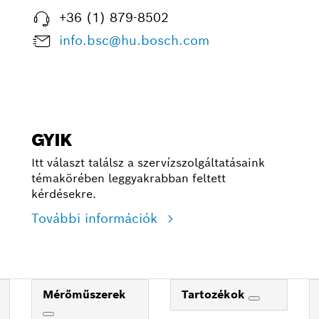
+36 (1) 879-8502
info.bsc@hu.bosch.com
GYIK
Itt választ találsz a szervízszolgáltatásaink
témakörében leggyakrabban feltett
kérdésekre.
További információk
Mérőműszerek
Tartozékok