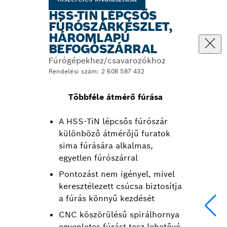
HSS-TIN LÉPCSŐS
FÚRÓSZÁRKÉSZLET,
HÁROMLAPÚ
BEFOGÓSZÁRRAL
Fúrógépekhez/csavarozókhoz
Rendelési szám: 2 608 587 432
Többféle átmérő fúrása
A HSS-TiN lépcsős fúrószár
különböző átmérőjű furatok
sima fúrására alkalmas,
egyetlen fúrószárral
Pontozást nem igényel, mivel
keresztélezett csúcsa biztosítja
a fúrás könnyű kezdését
CNC köszörülésű spirálhornya
egyenletes fúrást tesz lehetővé