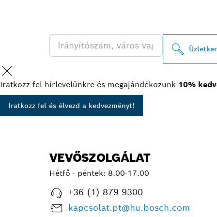
KERESÉSE
Üzletke
Iratkozz fel hírlevelünkre és megajándékozunk
10% kedv
Iratkozz fel és élvezd a kedvezményt!
VEVŐSZOLGÁLAT
Hétfő - péntek:
8.00-17.00
+36 (1) 879 9300
kapcsolat.pt@hu.bosch.com