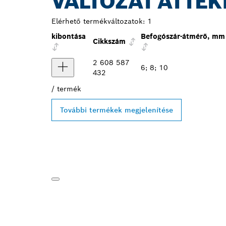
VÁLTOZAT ÁTTEK
Elérhető termékváltozatok:
1
kibontása
Befogószár-átmérő, mm
Cikkszám
2 608 587
6; 8; 10
432
/
termék
További termékek megjelenítése