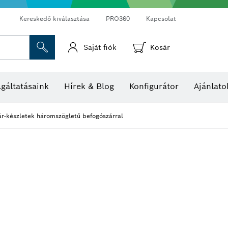
Kereskedő kiválasztása
PRO360
Kapcsolat
Saját fiók
Kosár
Hő- és páratartalom-mérők
Hőkamerák és hőérzékelők
gáltatásaink
Hírek & Blog
Konfigurátor
Ajánlato
r-készletek háromszögletű befogószárral