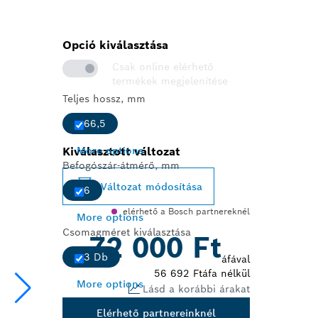
Opció kiválasztása
Csak online elérhető
termékek megjelenítése
Teljes hossz, mm
66,5
Kiválasztott változat
More options
Befogószár-átmérő, mm
Változat módosítása
6
elérhető a Bosch partnereknél
More options
Csomagméret kiválasztása
72 000 Ft
3 Db
áfával
56 692 Ft
áfa nélkül
More options
Lásd a korábbi árakat
Elérhető partnereinknél