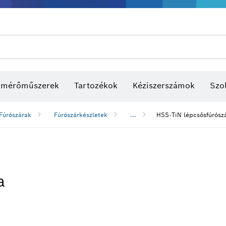
s mérőműszerek
Tartozékok
Kéziszerszámok
Szol
Fúrószárak
Fúrószárkészletek
...
HSS-TiN lépcsősfúrószá
a