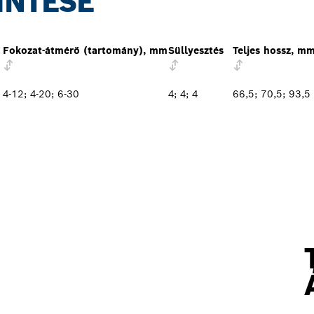
INTÉSE
Fokozat-átmérő (tartomány), mm
Süllyesztés
Teljes hossz, m
4-12; 4-20; 6-30
4; 4; 4
66,5; 70,5; 93,5