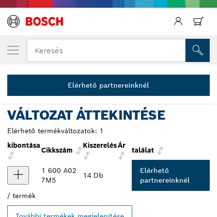
AZ ÁLTALAD VÁLASZTOTT TERMÉK
Kés- és pengekészlet, 11 db
Keresés
1 600 A02 7M5
...
Kés- és pengekészlet, 11 db, Professional
Elérhető partnereinknél
VÁLTOZAT ÁTTEKINTÉSE
Elérhető termékváltozatok:
1
kibontása
Kiszerelés
Ár
Cikkszám
találat
1 600 A02
Elérhető
14 Db
7M5
partnereinknél
/
termék
További termékek megjelenítése