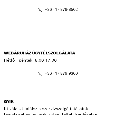
+36 (1) 879-8502
info.bsc@hu.bosch.com
WEBÁRUHÁZ ÜGYFÉLSZOLGÁLATA
Hétfő - péntek: 8.00-17.00
+36 (1) 879 9300
shop@hu.bosch.com
GYIK
Itt választ találsz a szervízszolgáltatásaink
témakörében leggyakrabban feltett kérdésekre.