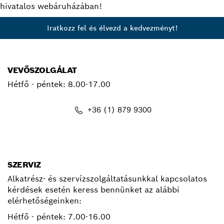
hivatalos webáruházában!
Iratkozz fel és élvezd a kedvezményt!
VEVŐSZOLGÁLAT
Hétfő - péntek:
8.00-17.00
+36 (1) 879 9300
kapcsolat.pt@hu.bosch.com
SZERVIZ
Alkatrész- és szervízszolgáltatásunkkal kapcsolatos
kérdések esetén keress bennünket az alábbi
elérhetőségeinken:
Hétfő - péntek:
7.00-16.00