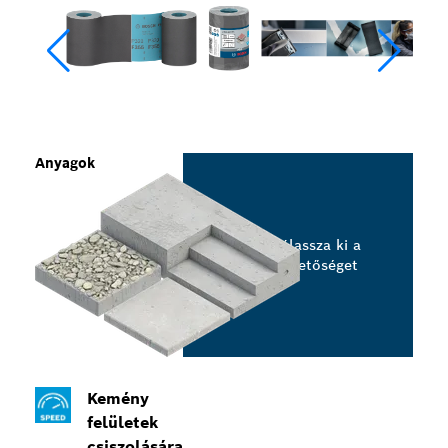
Anyagok
Válassza ki a
lehetőséget
Kemény
felületek
csiszolására