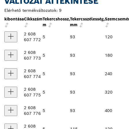
VÁLTOZAT ÁTTEKINTÉSE
Elérhető termékváltozatok:
9
kibontása
Cikkszám
Tekercshossz,
Tekercsszélesség,
Szemcsemé
m
mm
2 608
5
93
120
607 772
2 608
5
93
180
607 773
2 608
5
93
240
607 774
2 608
5
93
320
607 775
2 608
5
93
400
607 776
2 608