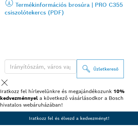
Termékinformációs brosúra | PRO C355
csiszolótekercs (PDF)
A LEGKÖZELEBBI BOSCH
PROFESSIONAL
KERESKEDŐK KERESÉSE
Üzletkereső
Iratkozz fel hírlevelünkre és megajándékozunk
10%
kedvezménnyel
a következő vásárlásodkor a Bosch
hivatalos webáruházában!
Iratkozz fel és élvezd a kedvezményt!