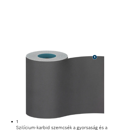
KEMÉNY FELÜLETEK
GYORS CSISZOLÁSA
1
Szilícium-karbid szemcsék a gyorsaság és a