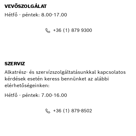
VEVŐSZOLGÁLAT
Hétfő - péntek:
8.00-17.00
+36 (1) 879 9300
kapcsolat.pt@hu.bosch.com
SZERVIZ
Alkatrész- és szervízszolgáltatásunkkal kapcsolatos
kérdések esetén keress bennünket az alábbi
elérhetőségeinken:
Hétfő - péntek:
7.00-16.00
+36 (1) 879-8502
info.bsc@hu.bosch.com