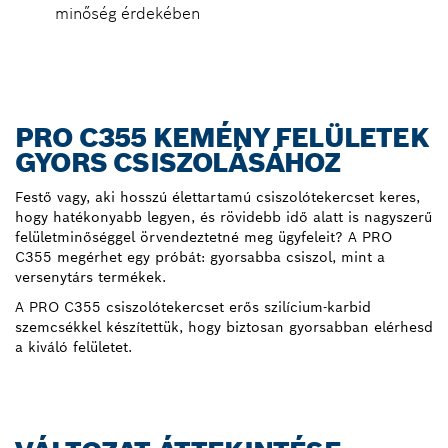
minőség érdekében
PRO C355 KEMÉNY FELÜLETEK
GYORS CSISZOLÁSÁHOZ
Festő vagy, aki hosszú élettartamú csiszolótekercset keres,
hogy hatékonyabb legyen, és rövidebb idő alatt is nagyszerű
felületminőséggel örvendeztetné meg ügyfeleit? A PRO
C355 megérhet egy próbát: gyorsabba csiszol, mint a
versenytárs termékek.
A PRO C355 csiszolótekercset erős szilícium-karbid
szemcsékkel készítettük, hogy biztosan gyorsabban elérhesd
a kiváló felületet.