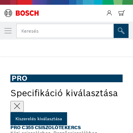
AZ ÁLTALAD VÁLASZTOTT TERMÉK
PRO C355 csiszolótekercs
Keresés
...
PRO C355 csiszolótekercs kézi csiszoláshoz, 93 mm x 5 m
PRO
Specifikáció kiválasztása
Kiszerelés kiválasztása
PRO C355 CSISZOLÓTEKERCS