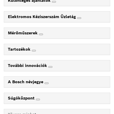
Különleges ajánlatok
Elektromos Kéziszerszám Üzletág
Mérőműszerek
Tartozékok
További innovációk
A Bosch névjegye
Súgóközpont