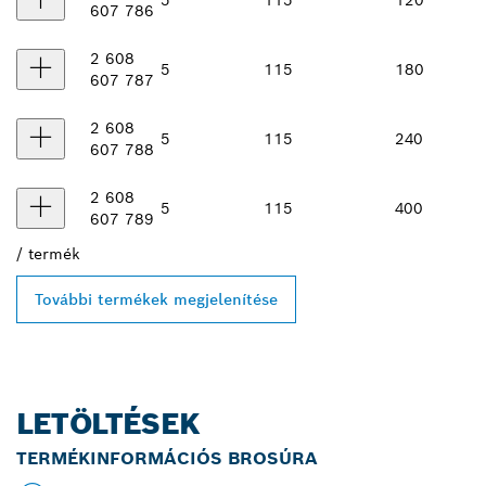
5
115
120
607 786
2 608
5
115
180
607 787
2 608
5
115
240
607 788
2 608
5
115
400
607 789
/
termék
További termékek megjelenítése
LETÖLTÉSEK
TERMÉKINFORMÁCIÓS BROSÚRA