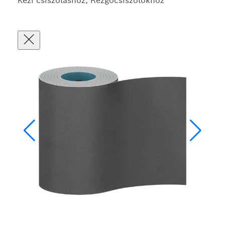
Kézi csiszoláshoz, Rezgőcsiszolókhoz