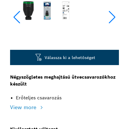
Válassza ki a lehetőséget
Négyszögletes meghajtású ütvecsavarozókhoz
készült
Erőteljes csavarozás
View more