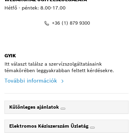
Hétfő - péntek: 8.00-17.00
+36 (1) 879 9300
shop@hu.bosch.com
GYIK
Itt választ találsz a szervízszolgáltatásaink
témakörében leggyakrabban feltett kérdésekre.
További információk
Különleges ajánlatok
Elektromos Kéziszerszám Üzletág