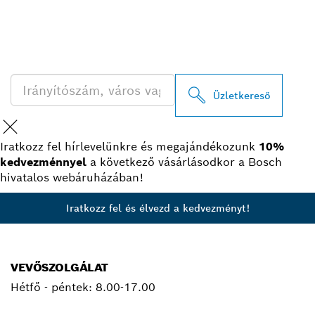
A LEGKÖZELEBBI BOSCH
PROFESSIONAL
KERESKEDŐK KERESÉSE
Üzletkereső
Iratkozz fel hírlevelünkre és megajándékozunk
10%
kedvezménnyel
a következő vásárlásodkor a Bosch
hivatalos webáruházában!
Iratkozz fel és élvezd a kedvezményt!
VEVŐSZOLGÁLAT
Hétfő - péntek:
8.00-17.00