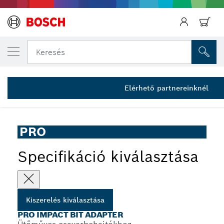
AZ ÁLTALAD VÁLASZTOTT TERMÉK
PRO Impact bit adapter, 1/2 hüvelykes
Keresés
2 607 002 884
...
PRO Impact bit adapter
Elérhető partnereinknél
PRO
Specifikáció kiválasztása
Kiszerelés kiválasztása
PRO IMPACT BIT ADAPTER