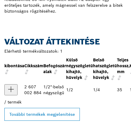
erőteljes tartozék, amely mágnessel van felszerelve a bitek
biztonságos rögzítéséhez.
VÁLTOZAT ÁTTEKINTÉSE
Elérhető termékváltozatok:
1
Külső
Belső
Teljes
kibontása
Cikkszám
Befogószár
négyszögletű
hatszögletű
hossz,
alak
kihajtó,
kihajtó,
mm
hüvelyk
hüvelyk
2 607
1/2"-belső
1/2
1/4
35
002 884
négyszögű
/
termék
További termékek megjelenítése