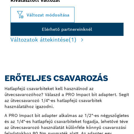
Kiválasztott változat
Változat módosítása
Elérhető partnereinknél
Változatok áttekintése
(1)
ERŐTELJES CSAVAROZÁS
Hatlapfejű csavarbiteket kell használnod az
ütvecsavarozóhoz? Válaszd a PRO Impact bit adaptert. Segít
az ütvecsavarozó 1/4"-es hatlapfejű csavarbitek
használatához igazodni.
A PRO Impact bit adapter alkalmas az 1/2"-es négyszögletes
és az 1/4"-es hatlapfejű csavarbiteket fogadja, lehetővé téve
az ütvecsavarozó használatát különféle könnyű csavarozási
feladatokhoz 80 Nm nyomaték alatt. Az adapter egy