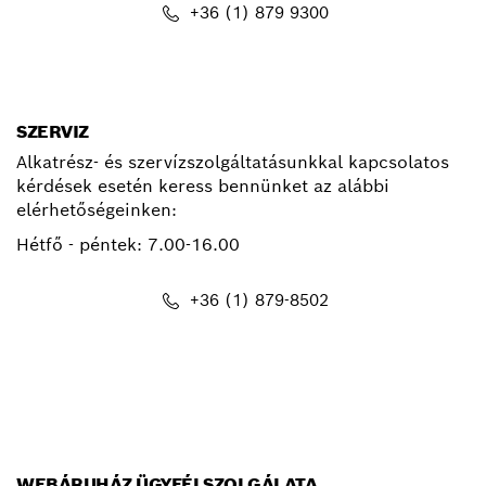
+36 (1) 879 9300
kapcsolat.pt@hu.bosch.com
SZERVIZ
Alkatrész- és szervízszolgáltatásunkkal kapcsolatos
kérdések esetén keress bennünket az alábbi
elérhetőségeinken:
Hétfő - péntek:
7.00-16.00
+36 (1) 879-8502
info.bsc@hu.bosch.com
WEBÁRUHÁZ ÜGYFÉLSZOLGÁLATA