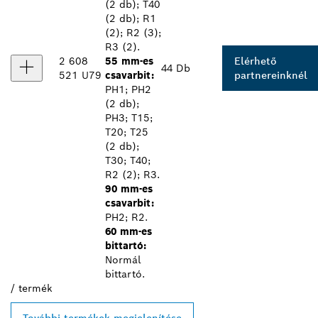
(2 db); T40
(2 db); R1
(2); R2 (3);
R3 (2).
2 608
55 mm-es
Elérhető
44 Db
521 U79
csavarbit:
partnereinknél
PH1; PH2
(2 db);
PH3; T15;
T20; T25
(2 db);
T30; T40;
R2 (2); R3.
90 mm-es
csavarbit:
PH2; R2.
60 mm-es
bittartó:
Normál
bittartó.
/
termék