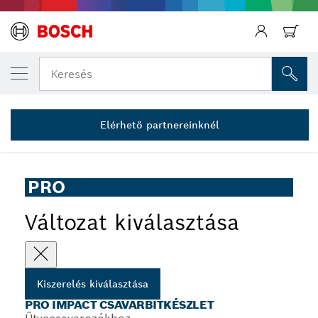
AZ ÁLTALAD VÁLASZTOTT TERMÉK
PRO Impact csavarbitkészlet, 44 részes
Keresés
2 608 521 U79
...
PRO Impact csavarbitkészlet, 44 részes
Elérhető partnereinknél
PRO
Változat kiválasztása
Kiszerelés kiválasztása
PRO IMPACT CSAVARBITKÉSZLET