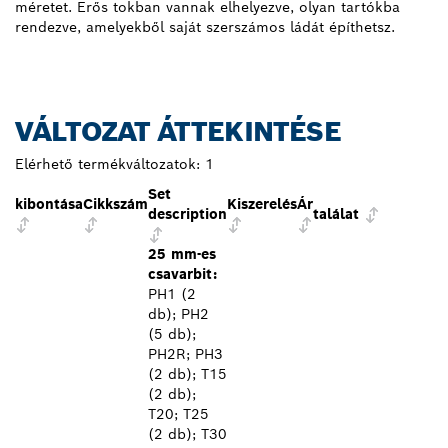
méretet. Erős tokban vannak elhelyezve, olyan tartókba
rendezve, amelyekből saját szerszámos ládát építhetsz.
VÁLTOZAT ÁTTEKINTÉSE
Elérhető termékváltozatok:
1
Set
kibontása
Cikkszám
Kiszerelés
Ár
description
találat
25 mm-es
csavarbit:
PH1 (2
db); PH2
(5 db);
PH2R; PH3
(2 db); T15
(2 db);
T20; T25
(2 db); T30