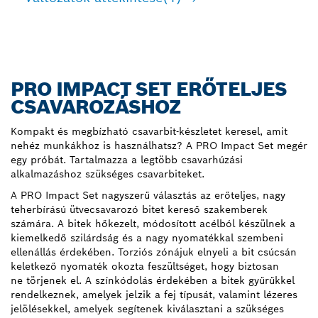
PRO IMPACT SET ERŐTELJES
CSAVAROZÁSHOZ
Kompakt és megbízható csavarbit-készletet keresel, amit
nehéz munkákhoz is használhatsz? A PRO Impact Set megér
egy próbát. Tartalmazza a legtöbb csavarhúzási
alkalmazáshoz szükséges csavarbiteket.
A PRO Impact Set nagyszerű választás az erőteljes, nagy
teherbírású ütvecsavarozó bitet kereső szakemberek
számára. A bitek hőkezelt, módosított acélból készülnek a
kiemelkedő szilárdság és a nagy nyomatékkal szembeni
ellenállás érdekében. Torziós zónájuk elnyeli a bit csúcsán
keletkező nyomaték okozta feszültséget, hogy biztosan
ne törjenek el. A színkódolás érdekében a bitek gyűrűkkel
rendelkeznek, amelyek jelzik a fej típusát, valamint lézeres
jelölésekkel, amelyek segítenek kiválasztani a szükséges