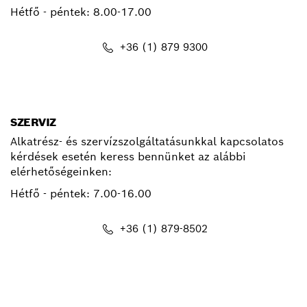
Hétfő - péntek:
8.00-17.00
+36 (1) 879 9300
kapcsolat.pt@hu.bosch.com
SZERVIZ
Alkatrész- és szervízszolgáltatásunkkal kapcsolatos
kérdések esetén keress bennünket az alábbi
elérhetőségeinken:
Hétfő - péntek:
7.00-16.00
+36 (1) 879-8502
info.bsc@hu.bosch.com