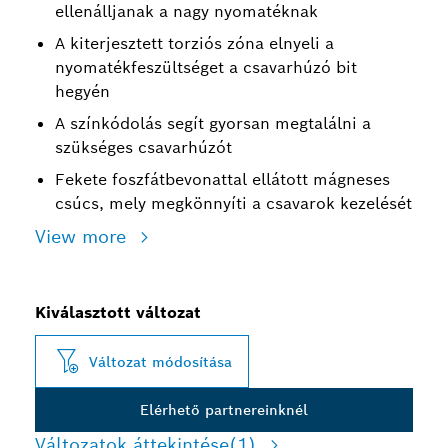
ellenálljanak a nagy nyomatéknak
A kiterjesztett torziós zóna elnyeli a
nyomatékfeszültséget a csavarhúzó bit
hegyén
A színkódolás segít gyorsan megtalálni a
szükséges csavarhúzót
Fekete foszfátbevonattal ellátott mágneses
csúcs, mely megkönnyíti a csavarok kezelését
View more
Kiválasztott változat
Változat módosítása
Elérhető partnereinknél
Változatok áttekintése
(1)