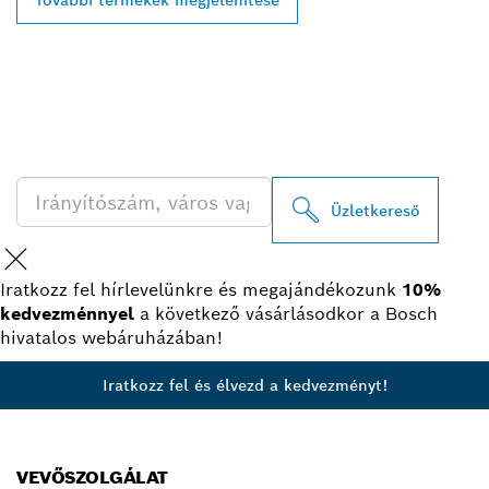
További termékek megjelenítése
A LEGKÖZELEBBI BOSCH
PROFESSIONAL
KERESKEDŐK KERESÉSE
Üzletkereső
Iratkozz fel hírlevelünkre és megajándékozunk
10%
kedvezménnyel
a következő vásárlásodkor a Bosch
hivatalos webáruházában!
Iratkozz fel és élvezd a kedvezményt!
VEVŐSZOLGÁLAT