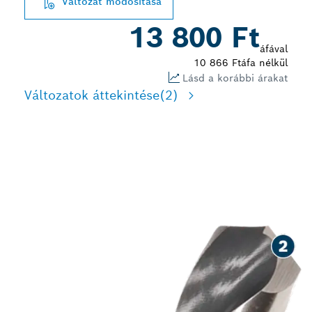
Változat módosítása
13 800 Ft
áfával
10 866 Ft
áfa nélkül
Lásd a korábbi árakat
Változatok áttekintése
(2)
HOSSZÚ ÉLETTARTAM
FÉMEK FÚRÁSA SORÁN