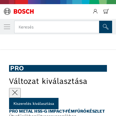
AZ ÁLTALAD VÁLASZTOTT TERMÉK
PRO Metal HSS-G Impact-fémfúrókészlet
Keresés
...
PRO Metal HSS-G Impact-fémfúrókészlet
PRO
Változat kiválasztása
Kiszerelés kiválasztása
PRO METAL HSS-G IMPACT-FÉMFÚRÓKÉSZLET