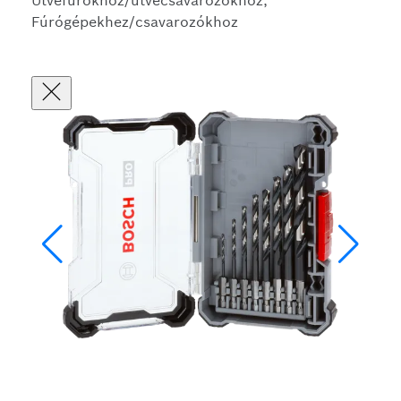
Ütvefúrókhoz/ütvecsavarozókhoz,
Fúrógépekhez/csavarozókhoz