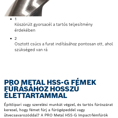
1
Köszörült gyorsacél a tartós teljesítmény
érdekében
2
Osztott csúcs a furat indításához pontosan ott, ahol
szükséged van rá
PRO METAL HSS-G FÉMEK
FÚRÁSÁHOZ HOSSZÚ
ÉLETTARTAMMAL
Építőipari vagy szerelési munkát végzel, és tartós fúrószárat
keresel, hogy fémet fúrj a fúrógépeddel vagy
ütvecsavarozóddal? A PRO Metal HSS-G Impact-fémfúrók