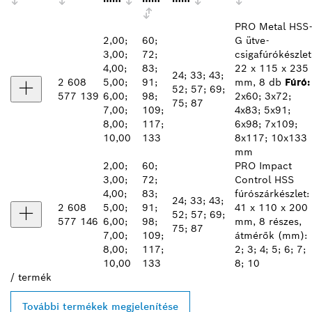
PRO Metal HSS-
2,00;
60;
G ütve-
3,00;
72;
csigafúrókészlet
4,00;
83;
22 x 115 x 235
24; 33; 43;
2 608
5,00;
91;
mm, 8 db
Fúró:
52; 57; 69;
577 139
6,00;
98;
2x60; 3x72;
75; 87
7,00;
109;
4x83; 5x91;
8,00;
117;
6x98; 7x109;
10,00
133
8x117; 10x133
mm
2,00;
60;
PRO Impact
3,00;
72;
Control HSS
4,00;
83;
fúrószárkészlet:
24; 33; 43;
2 608
5,00;
91;
41 x 110 x 200
52; 57; 69;
577 146
6,00;
98;
mm, 8 részes,
75; 87
7,00;
109;
átmérők (mm):
8,00;
117;
2; 3; 4; 5; 6; 7;
10,00
133
8; 10
/
termék
További termékek megjelenítése