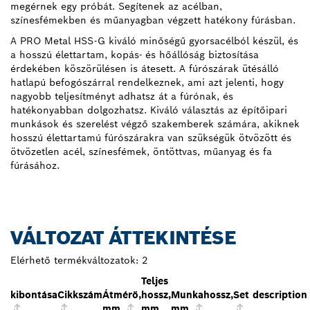
megérnek egy próbát. Segítenek az acélban,
színesfémekben és műanyagban végzett hatékony fúrásban.
A PRO Metal HSS-G kiváló minőségű gyorsacélból készül, és
a hosszú élettartam, kopás- és hőállóság biztosítása
érdekében köszörülésen is átesett. A fúrószárak ütésálló
hatlapú befogószárral rendelkeznek, ami azt jelenti, hogy
nagyobb teljesítményt adhatsz át a fúrónak, és
hatékonyabban dolgozhatsz. Kiváló választás az építőipari
munkások és szerelést végző szakemberek számára, akiknek
hosszú élettartamú fúrószárakra van szükségük ötvözött és
ötvözetlen acél, színesfémek, öntöttvas, műanyag és fa
fúrásához.
VÁLTOZAT ÁTTEKINTÉSE
Elérhető termékváltozatok:
2
Teljes
kibontása
Cikkszám
Átmérő,
hossz,
Munkahossz,
Set description
mm
mm
mm