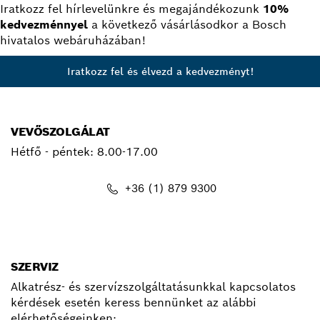
Iratkozz fel hírlevelünkre és megajándékozunk
10%
kedvezménnyel
a következő vásárlásodkor a Bosch
hivatalos webáruházában!
Iratkozz fel és élvezd a kedvezményt!
VEVŐSZOLGÁLAT
Hétfő - péntek:
8.00-17.00
+36 (1) 879 9300
kapcsolat.pt@hu.bosch.com
SZERVIZ
Alkatrész- és szervízszolgáltatásunkkal kapcsolatos
kérdések esetén keress bennünket az alábbi
elérhetőségeinken: