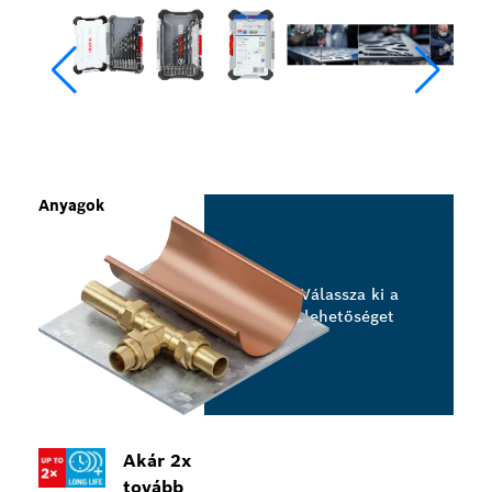
Anyagok
Válassza ki a
lehetőséget
Akár 2x
tovább