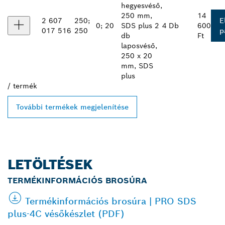
hegyesvéső,
250 mm,
14
2 607
250;
E
0; 20
SDS plus 2
4 Db
600
017 516
250
p
db
Ft
laposvéső,
250 x 20
mm, SDS
plus
/
termék
További termékek megjelenítése
LETÖLTÉSEK
TERMÉKINFORMÁCIÓS BROSÚRA
Termékinformációs brosúra | PRO SDS
plus-4C vésőkészlet (PDF)