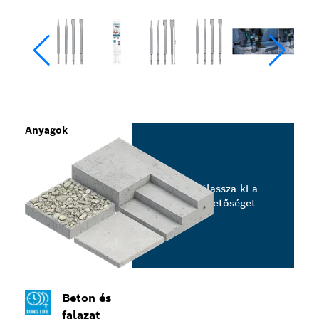
Anyagok
Válassza ki a
lehetőséget
Beton és
falazat