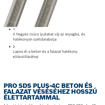
1
A hegyes csúcs lyukakat váj az anyagba, és
hatékonyan szétdarabolja
2
Lapos él a beton és a falazat hatékony
eltávolításához
PRO SDS PLUS-4C BETON ÉS
FALAZAT VÉSÉSÉHEZ HOSSZÚ
ÉLETTARTAMMAL