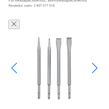
Fúrókalapácsokhoz, Bontókalapácsokhoz
Rendelési szám: 2 607 017 516