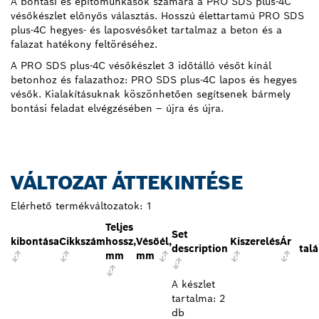
A bontási és építőmunkások számára a PRO SDS plus-4C
vésőkészlet előnyős választás. Hosszú élettartamú PRO SDS
plus-4C hegyes- és laposvésőket tartalmaz a beton és a
falazat hatékony feltöréséhez.
A PRO SDS plus-4C vésőkészlet 3 időtálló vésőt kínál
betonhoz és falazathoz: PRO SDS plus-4C lapos és hegyes
vésők. Kialakításuknak köszönhetően segítsenek bármely
bontási feladat elvégzésében – újra és újra.
VÁLTOZAT ÁTTEKINTÉSE
Elérhető termékváltozatok:
1
Teljes
Set
kibontása
Cikkszám
hossz,
Vésőél,
Kiszerelés
Ár
description
talá
mm
mm
A készlet
tartalma: 2
db