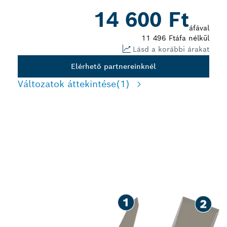
14 600 Ft
áfával
11 496 Ft
áfa nélkül
Lásd a korábbi árakat
Elérhető partnereinknél
Változatok áttekintése
(1)
FALAZAT ÉS BETON
VÉSÉSE HOSSZÚ
ÉLETTARTAMMAL