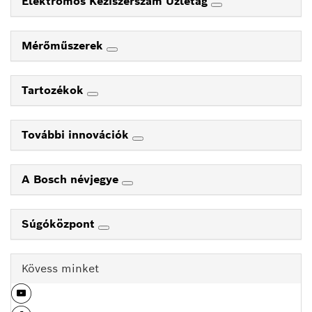
Elektromos Kéziszerszám Üzletág
Mérőműszerek
Tartozékok
További innovációk
A Bosch névjegye
Súgóközpont
Kövess minket