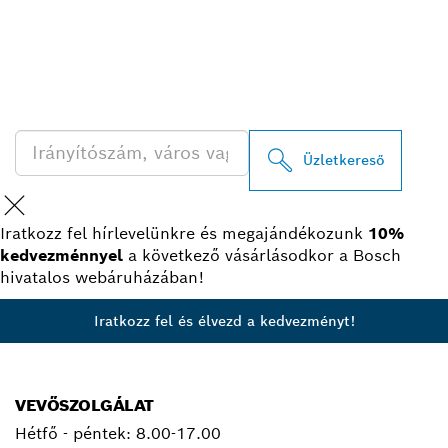
A LEGKÖZELEBBI BOSCH
PROFESSIONAL
KERESKEDŐK KERESÉSE
Üzletkereső
Iratkozz fel hírlevelünkre és megajándékozunk
10%
kedvezménnyel
a következő vásárlásodkor a Bosch
hivatalos webáruházában!
Iratkozz fel és élvezd a kedvezményt!
VEVŐSZOLGÁLAT
Hétfő - péntek:
8.00-17.00