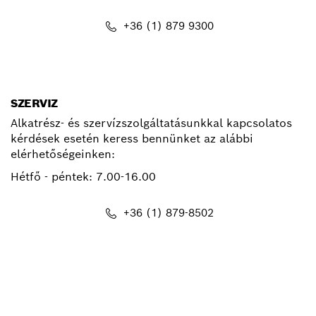
+36 (1) 879 9300
kapcsolat.pt@hu.bosch.com
SZERVIZ
Alkatrész- és szervízszolgáltatásunkkal kapcsolatos
kérdések esetén keress bennünket az alábbi
elérhetőségeinken:
Hétfő - péntek:
7.00-16.00
+36 (1) 879-8502
info.bsc@hu.bosch.com