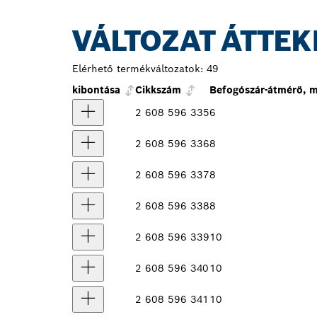
VÁLTOZAT ÁTTEK
Elérhető termékváltozatok:
49
kibontása
Cikkszám
Befogószár-átmérő, 
2 608 596 335
6
2 608 596 336
8
2 608 596 337
8
2 608 596 338
8
2 608 596 339
10
2 608 596 340
10
2 608 596 341
10