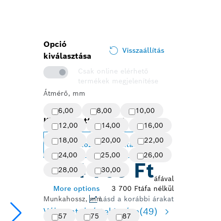
Opció
Visszaállítás
kiválasztása
Csak online elérhető
termékek megjelenítése
Átmérő, mm
6,00
8,00
10,00
Kiválasztott változat
12,00
14,00
16,00
18,00
20,00
22,00
Változat módosítása
24,00
25,00
26,00
4 700 Ft
28,00
30,00
áfával
3 700 Ft
áfa nélkül
More options
Munkahossz, mm
Lásd a korábbi árakat
Változatok áttekintése
(49)
57
75
87