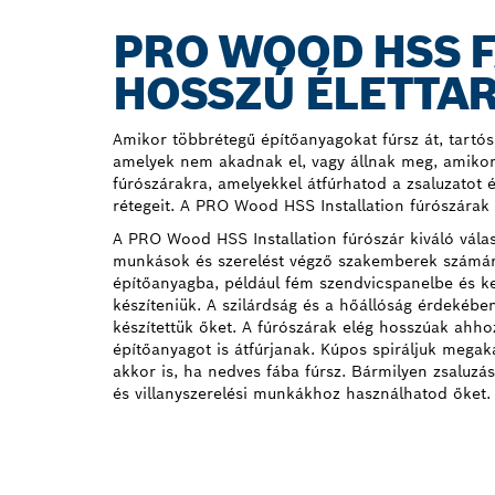
PRO WOOD HSS 
HOSSZÚ ÉLETTA
Amikor többrétegű építőanyagokat fúrsz át, tartó
amelyek nem akadnak el, vagy állnak meg, amikor
fúrószárakra, amelyekkel átfúrhatod a zsaluzatot
rétegeit. A PRO Wood HSS Installation fúrószárak 
A PRO Wood HSS Installation fúrószár kiváló válas
munkások és szerelést végző szakemberek számár
építőanyagba, például fém szendvicspanelbe és k
készíteniük. A szilárdság és a hőállóság érdekébe
készítettük őket. A fúrószárak elég hosszúak ahho
építőanyagot is átfúrjanak. Kúpos spiráljuk mega
akkor is, ha nedves fába fúrsz. Bármilyen zsaluzási
és villanyszerelési munkákhoz használhatod őket.