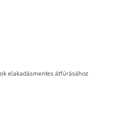
OK FÚRÁSA
ok elakadásmentes átfúrásához