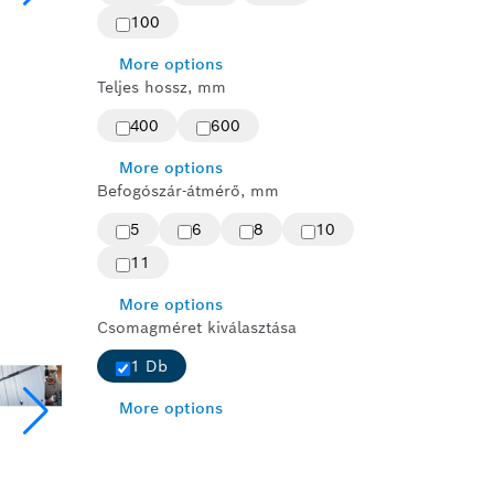
100
More options
Teljes hossz, mm
400
600
More options
Befogószár-átmérő, mm
5
6
8
10
11
More options
Csomagméret kiválasztása
1 Db
More options