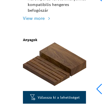
kompatibilis hengeres
befogószár
View more
Anyagok
Válassza ki a lehetőséget