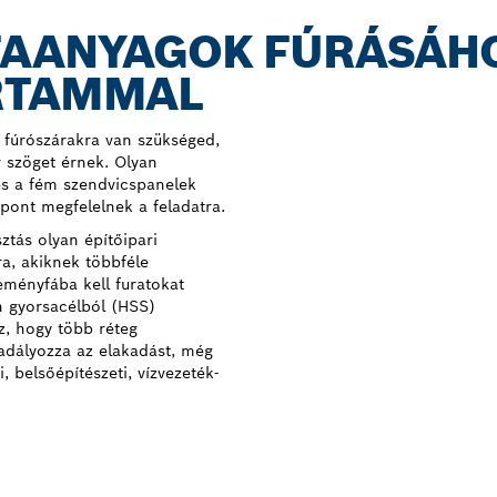
FAANYAGOK FÚRÁSÁH
RTAMMAL
s fúrószárakra van szükséged,
 szöget érnek. Olyan
 és a fém szendvicspanelek
pont megfelelnek a feladatra.
ztás olyan építőipari
a, akiknek többféle
eményfába kell furatokat
n gyorsacélból (HSS)
z, hogy több réteg
kadályozza az elakadást, még
, belsőépítészeti, vízvezeték-