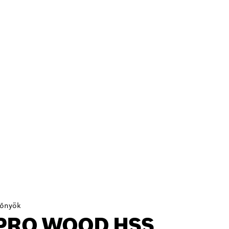
lőnyök
PRO WOOD HSS