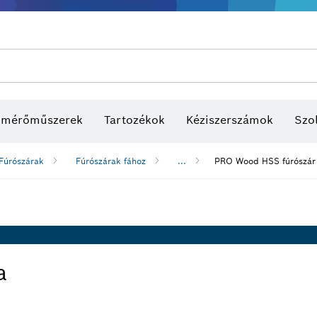
s mérőműszerek
Tartozékok
Kéziszerszámok
Szol
Fúrószárak
Fúrószárak fához
...
PRO Wood HSS fúrószár 
a