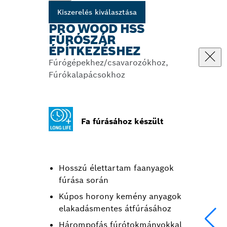
Kiszerelés kiválasztása
PRO WOOD HSS
FÚRÓSZÁR
ÉPÍTKEZÉSHEZ
Fúrógépekhez/csavarozókhoz,
Fúrókalapácsokhoz
Fa fúrásához készült
Hosszú élettartam faanyagok
fúrása során
Kúpos horony kemény anyagok
elakadásmentes átfúrásához
Hárompofás fúrótokmányokkal