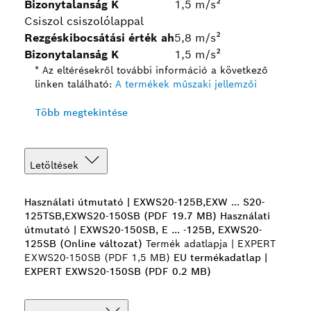
Bizonytalanság K
1,5 m/s²
Csiszol csiszolólappal
Rezgéskibocsátási érték ah
5,8 m/s²
Bizonytalanság K
1,5 m/s²
* Az eltérésekről további információ a következő
linken található:
A termékek műszaki jellemzői
Több megtekintése
Letöltések
Használati útmutató | EXWS20-125B,EXW ... S20-
125TSB,EXWS20-150SB (PDF 19.7 MB)
Használati
útmutató | EXWS20-150SB, E ... -125B, EXWS20-
125SB (Online változat)
Termék adatlapja | EXPERT
EXWS20-150SB (PDF 1,5 MB)
EU termékadatlap |
EXPERT EXWS20-150SB (PDF 0.2 MB)