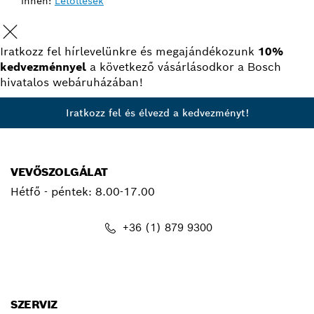
innen:
Letöltések
Iratkozz fel hírlevelünkre és megajándékozunk
10%
kedvezménnyel
a következő vásárlásodkor a Bosch
hivatalos webáruházában!
Iratkozz fel és élvezd a kedvezményt!
VEVŐSZOLGÁLAT
Hétfő - péntek:
8.00-17.00
+36 (1) 879 9300
kapcsolat.pt@hu.bosch.com
SZERVIZ