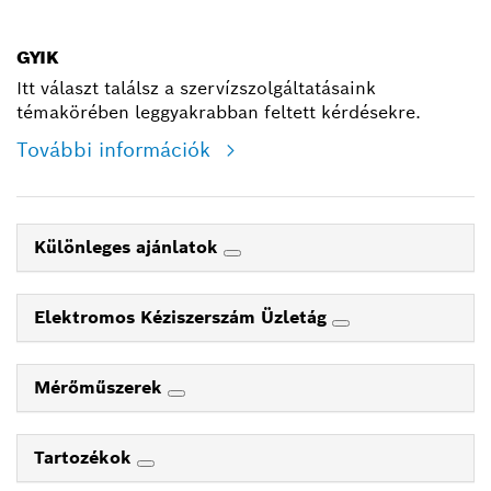
shop@hu.bosch.com
GYIK
Itt választ találsz a szervízszolgáltatásaink
témakörében leggyakrabban feltett kérdésekre.
További információk
Különleges ajánlatok
Elektromos Kéziszerszám Üzletág
Mérőműszerek
Tartozékok