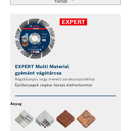
150SB
EXPERT
EXPERT Multi Material
EX
gyémánt vágótárcsa
gy
Rögzítőanyás nagy méretű sarokcsiszolókhoz
Ki
Építőanyagok vágása hosszú élettartammal
Ép
Anyag
Anya