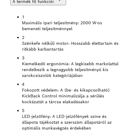
A termék fő funkciói
1
Maximális ipari teljesítmény:
2000 W-os
bemeneti teljesítménnyel
2
Szénkefe nélküli motor:
Hosszabb élettartam és
ritkább karbantartás
3
Kiemelkedő ergonómia:
A legkisebb markolattal
rendelkezik a legnagyobb teljesítményű kis
sarokcsiszolók kategóriájában
4
Fokozott védelem:
A (be- és kikapcsolható)
KickBack Control minimalizálja a sérülés
kockázatát a tárcsa elakadásakor
5
LED-jelzőfény:
A LED-jelzőfények színe és
állapota tájékoztat a szerszám állapotáról az
optimális munkavégzés érdekében