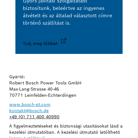
Gyors javítási szolgáltatást
biztosítunk, beleértve az ingyenes
átvételt és az általad választott címre
történő szállítást is.
Tudj meg többet
Gyártó:
Robert Bosch Power Tools GmbH
Max-Lang-Strasse 40-46
70771 Leinfelden-Echterdingen
www.bosch-pt.com
kontakt@bosch.de
+49 (0) 711 400 40990
A figyelmeztetéseket és biztonsági utasításokat lásd a
kezelési útmutatóban. A kezelési útmutató letölthető