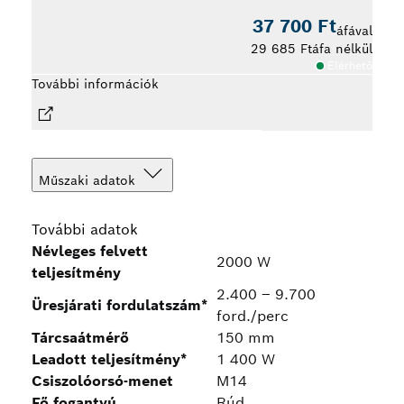
37 700 Ft
áfával
29 685 Ft
áfa nélkül
Elérhető
További információk
Tová
Műszaki adatok
További adatok
Névleges felvett
2000 W
teljesítmény
2.400 – 9.700
Üresjárati fordulatszám*
ford./perc
Tárcsaátmérő
150 mm
Leadott teljesítmény*
1 400 W
Csiszolóorsó-menet
M14
Fő fogantyú
Rúd