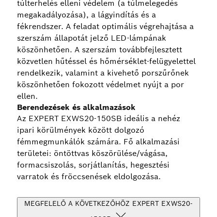
túlterhelés elleni védelem (a túlmelegedés
megakadályozása), a lágyindítás és a
fékrendszer. A feladat optimális végrehajtása a
szerszám állapotát jelző LED-lámpának
köszönhetően. A szerszám továbbfejlesztett
közvetlen hűtéssel és hőmérséklet-felügyelettel
rendelkezik, valamint a kivehető porszűrőnek
köszönhetően fokozott védelmet nyújt a por
ellen.
Berendezések és alkalmazások
Az EXPERT EXWS20-150SB ideális a nehéz
ipari körülmények között dolgozó
fémmegmunkálók számára. Fő alkalmazási
területei: öntöttvas köszörülése/vágása,
formacsiszolás, sorjátlanítás, hegesztési
varratok és fröccsenések eldolgozása.
MEGFELELŐ A KÖVETKEZŐHÖZ EXPERT EXWS20-