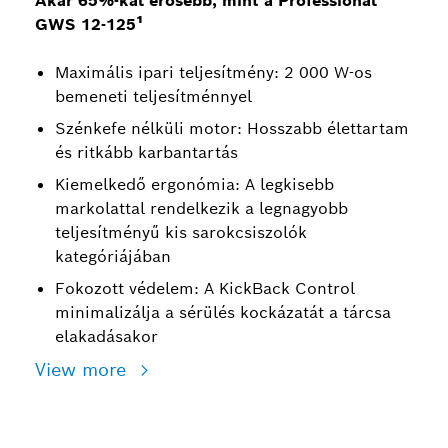
Akár 65%-kal erősebb, mint a Professional
GWS 12-125¹
Maximális ipari teljesítmény: 2 000 W-os
bemeneti teljesítménnyel
Szénkefe nélküli motor: Hosszabb élettartam
és ritkább karbantartás
Kiemelkedő ergonómia: A legkisebb
markolattal rendelkezik a legnagyobb
teljesítményű kis sarokcsiszolók
kategóriájában
Fokozott védelem: A KickBack Control
minimalizálja a sérülés kockázatát a tárcsa
elakadásakor
View more