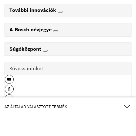
További innovációk
A Bosch névjegye
Súgóközpont
Kövess minket
AZ ÁLTALAD VÁLASZTOTT TERMÉK
kiegészítő fogantyúval
Fizetési lehetőségek
0 601 7D5 300