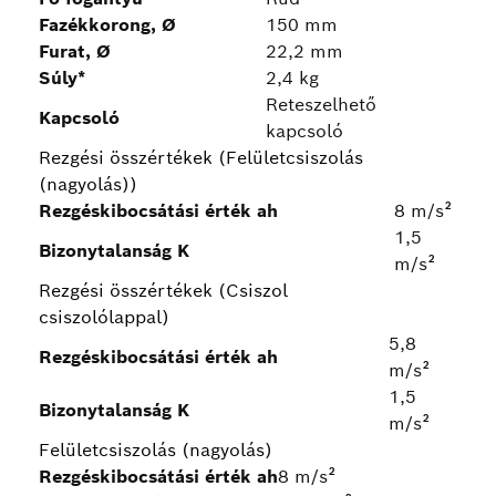
Fazékkorong, Ø
150 mm
Furat, Ø
22,2 mm
Súly*
2,4 kg
Reteszelhető
Kapcsoló
kapcsoló
Rezgési összértékek (Felületcsiszolás
(nagyolás))
Rezgéskibocsátási érték ah
8 m/s²
1,5
Bizonytalanság K
m/s²
Rezgési összértékek (Csiszol
csiszolólappal)
5,8
Rezgéskibocsátási érték ah
m/s²
1,5
Bizonytalanság K
m/s²
Felületcsiszolás (nagyolás)
Rezgéskibocsátási érték ah
8 m/s²