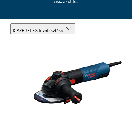
visszaküldés
KISZERELÉS kiválasztása
A te választásod