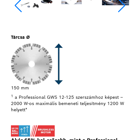
Tárcsa Ø
Vágá
46 
150 mm
1
a Professional GWS 12-125 szerszámhoz képest –
2000 W-os maximális bemeneti teljesítmény 1200 W
helyett*