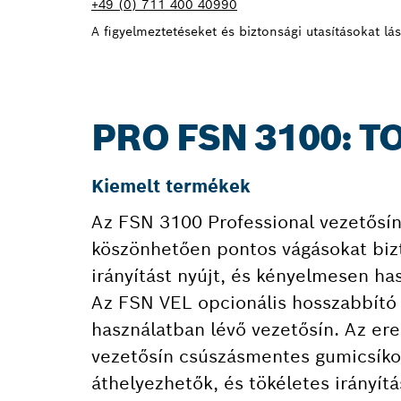
+49 (0) 711 400 40990
A figyelmeztetéseket és biztonsági utasításokat lá
PRO FSN 3100: 
Kiemelt termékek
Az FSN 3100 Professional vezetősí
köszönhetően pontos vágásokat bizt
irányítást nyújt, és kényelmesen h
Az FSN VEL opcionális hosszabbító 
használatban lévő vezetősín. Az ere
vezetősín csúszásmentes gumicsíkok
áthelyezhetők, és tökéletes irányít