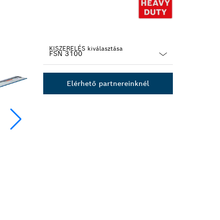
KISZERELÉS kiválasztása
Dropdown
closed
Elérhető partnereinknél