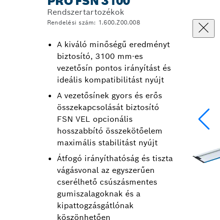
PRO FSN 3100
Rendszertartozékok
Rendelési szám: 1.600.Z00.008
A kiváló minőségű eredményt
biztosító, 3100 mm-es
vezetősín pontos irányítást és
ideális kompatibilitást nyújt
A vezetősínek gyors és erős
összekapcsolását biztosító
FSN VEL opcionális
hosszabbító összekötőelem
maximális stabilitást nyújt
Átfogó irányíthatóság és tiszta
vágásvonal az egyszerűen
cserélhető csúszásmentes
gumiszalagoknak és a
kipattogzásgátlónak
köszönhetően