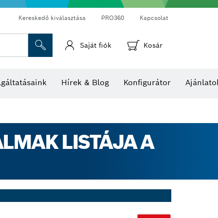
Kereskedő kiválasztása
PRO360
Kapcsolat
Saját fiók
Kosár
Hő- és páratartalom-mérők
Hőkamerák és hőérzékelők
gáltatásaink
Hírek & Blog
Konfigurátor
Ajánlato
LMAK LISTÁJA A