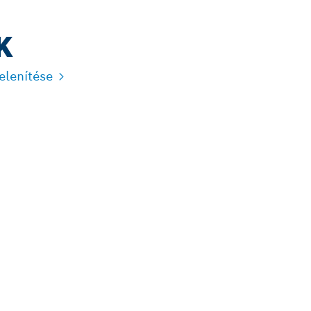
K
lenítése