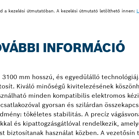
sd a kezelési útmutatóban. A kezelési útmutató letölthető innen:
L
TOVÁBBI INFORMÁCIÓ
n 3100 mm hosszú, és egyedülálló technológiá
osít. Kiváló minőségű kivitelezésének köszön
asználható minden kompatibilis elektromos kéz
csatlakozóval gyorsan és szilárdan összekapcs
dmény: tökéletes stabilitás. A precíz vágásvona
kal és kipattogzásgátlóval rendelkezik, amel
ást biztosítanak használat közben. A vezetősín 