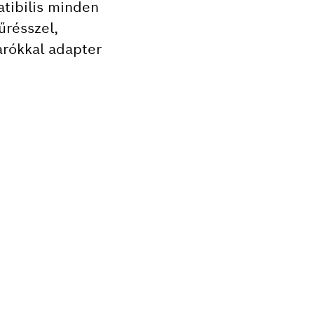
atibilis minden
űrésszel,
arókkal adapter
SÉGE?
 szerszámának