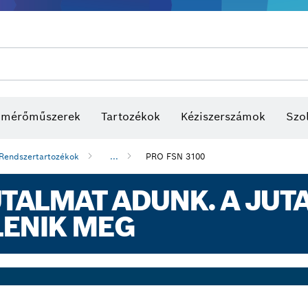
s mérőműszerek
Tartozékok
Kéziszerszámok
Szol
Rendszertartozékok
...
PRO FSN 3100
ALMAT ADUNK. A JUTA
LENIK MEG