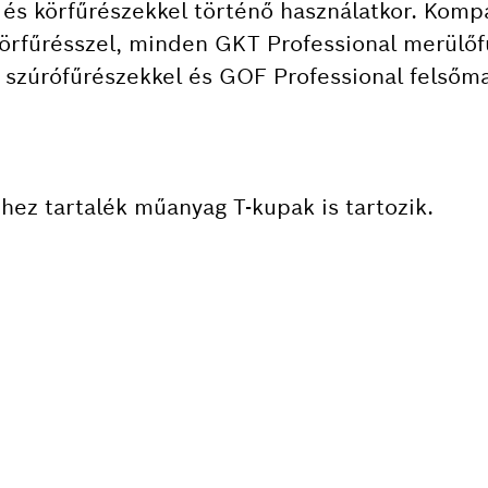
és körfűrészekkel történő használatkor. Komp
örfűrésszel, minden GKT Professional merülőf
 szúrófűrészekkel és GOF Professional felsőm
hez tartalék műanyag T-kupak is tartozik.
KATRÉSZRE VAN SZÜK
könnyen megtalálhatja a professzionális Bosch
katrészeket.