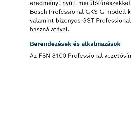
eredményt nyújt merülőfűrészekkel 
Bosch Professional GKS G-modell k
valamint bizonyos GST Professional
használatával.
Berendezések és alkalmazások
Az FSN 3100 Professional vezetősín
PÓTAL
Itt gyorsan és 
megfelelő pótal