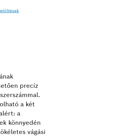
etöltések
jának
hetően precíz
iszerszámmal.
olható a két
lért: a
yek könnyedén
tökéletes vágási