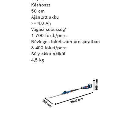
Késhossz
50 cm
Ajánlott akku
>= 4,0 Ah
Vágási sebesség*
1 700 ford./perc
Névleges löketszám üresjáratban
3 400 löket/perc
Súly akku nélkül
4,5 kg