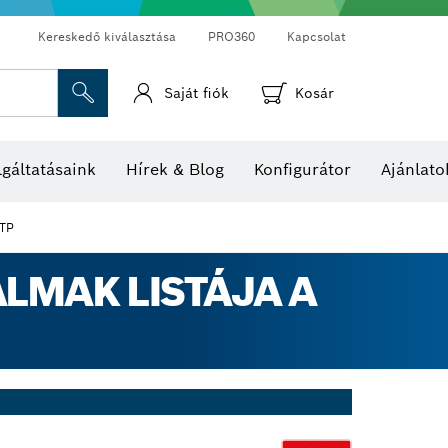
Kereskedő kiválasztása
PRO360
Kapcsolat
Saját fiók
Kosár
Hő- és páratartalom-mérők
Hőkamerák és hőérzékelők
gáltatásaink
Hírek & Blog
Konfigurátor
Ajánlato
 TP
LMAK LISTÁJA A