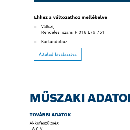
Ehhez a változathoz mellékelve
Vállszíj
Rendelési szám: F 016 L79 751
Kartondoboz
Általad kiválasztva
MŰSZAKI ADATO
TOVÁBBI ADATOK
Akkufeszültség
18,0 V