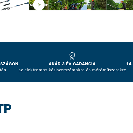
RSZÁGON
AKÁR 3 ÉV GARANCIA
14
tén
az elektromos kéziszerszámokra és mérőműszerekre
TP