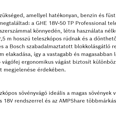
zükséged, amellyel hatékonyan, benzin és füst
megtaláltad: a GHE 18V-50 TP Professional te
 szerszámmal könnyedén, létra használata nélk
,5 m hosszú teleszkópos rúdnak és a dönthető
és a Bosch szabadalmaztatott blokkolásgátló 
m elakadása, így a vastagabb és magasabban l
vágófej ergonomikus vágást biztosít különböz
lt megjelenése érdekében.
szkópos sövényvágó ideális a magas sövények 
is 18V rendszerrel és az AMPShare többmárkás