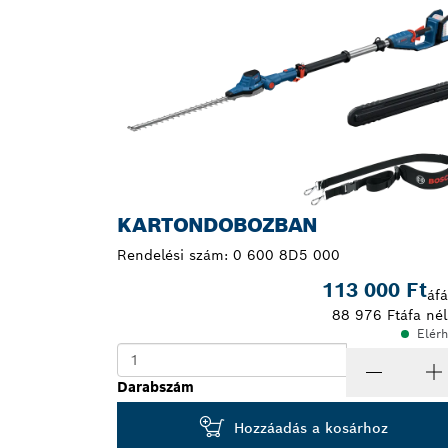
KARTONDOBOZBAN
Rendelési szám:
0 600 8D5 000
113 000 Ft
áfá
88 976 Ft
áfa nél
Elér
Darabszám
Hozzáadás a kosárhoz