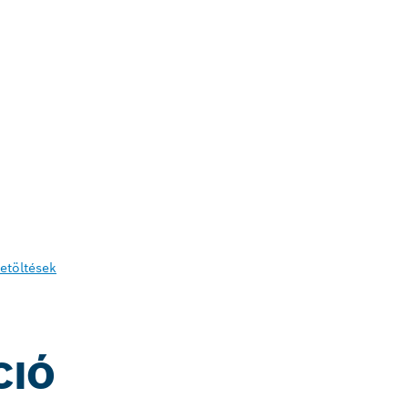
etöltések
CIÓ