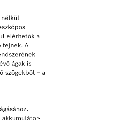
 nélkül
leszkópos
ül elérhetők a
 fejnek. A
rendszerének
évő ágak is
ő szögekből – a
vágásához.
 akkumulátor-