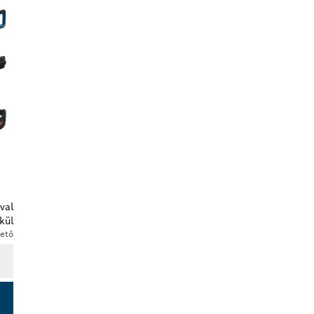
val
kül
hető