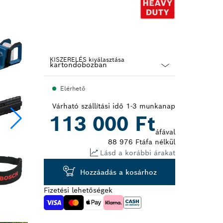
KISZERELÉS kiválasztása
Dropdown
Elérhető
closed
Várható szállítási idő 1-3 munkanap
113 000 Ft
áfával
88 976 Ft
áfa nélkül
Lásd a korábbi árakat
Hozzáadás a kosárhoz
Fizetési lehetőségek