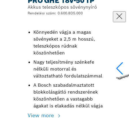
PRO GHE 18V-50 TP
Akkus teleszkópos sövénynyíró
Rendelési szám: 0.600.8D5.000
Könnyedén vágja a magas
sövényeket a 2,5 m hosszú,
teleszkópos rúdnak
köszönhetően
Nagy teljesítmény szénkefe
nélküli motorral és
változtatható fordulatszámmal
A Bosch szabadalmaztatott
blokkolásgátló rendszerének
köszönhetően a vastagabb
ágakat is elakadás nélkül vágja
View more