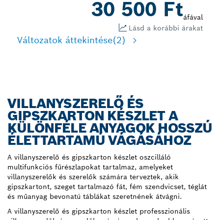
30 500 Ft
áfával
Lásd a korábbi árakat
Változatok áttekintése
(2)
VILLANYSZERELŐ ÉS
GIPSZKARTON KÉSZLET A
KÜLÖNFÉLE ANYAGOK HOSSZÚ
ÉLETTARTAMÚ VÁGÁSÁHOZ
A villanyszerelő és gipszkarton készlet oszcilláló
multifunkciós fűrészlapokat tartalmaz, amelyeket
villanyszerelők és szerelők számára terveztek, akik
gipszkartont, szeget tartalmazó fát, fém szendvicset, téglát
és műanyag bevonatú táblákat szeretnének átvágni.
A villanyszerelő és gipszkarton készlet professzionális