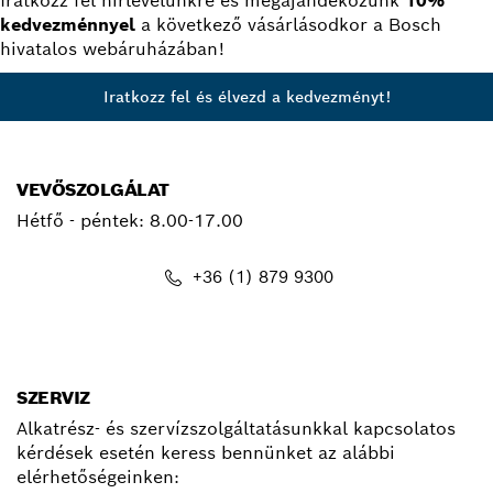
Iratkozz fel hírlevelünkre és megajándékozunk
10%
kedvezménnyel
a következő vásárlásodkor a Bosch
hivatalos webáruházában!
Iratkozz fel és élvezd a kedvezményt!
VEVŐSZOLGÁLAT
Hétfő - péntek:
8.00-17.00
+36 (1) 879 9300
kapcsolat.pt@hu.bosch.com
SZERVIZ
Alkatrész- és szervízszolgáltatásunkkal kapcsolatos
kérdések esetén keress bennünket az alábbi
elérhetőségeinken: