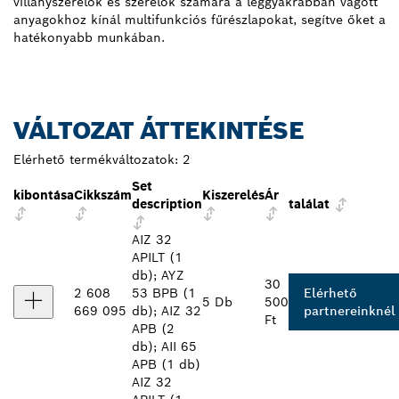
villanyszerelők és szerelők számára a leggyakrabban vágott
anyagokhoz kínál multifunkciós fűrészlapokat, segítve őket a
hatékonyabb munkában.
VÁLTOZAT ÁTTEKINTÉSE
Elérhető termékváltozatok:
2
Set
kibontása
Cikkszám
Kiszerelés
Ár
description
találat
AIZ 32
APILT (1
db); AYZ
30
2 608
53 BPB (1
Elérhető
5 Db
500
669 095
db); AIZ 32
partnereinknél
Ft
APB (2
db); AII 65
APB (1 db)
AIZ 32