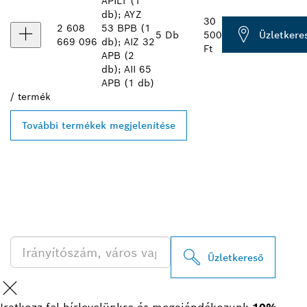
APILT (1
db); AYZ
30
2 608
53 BPB (1
Üzletkere
5 Db
500
669 096
db); AIZ 32
Ft
APB (2
db); AII 65
APB (1 db)
/
termék
További termékek megjelenítése
A LEGKÖZELEBBI BOSCH
PROFESSIONAL
KERESKEDŐK KERESÉSE
Üzletkereső