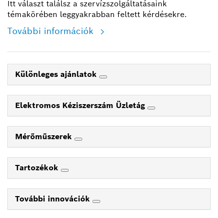
Itt választ találsz a szervízszolgáltatásaink
témakörében leggyakrabban feltett kérdésekre.
További információk
Különleges ajánlatok
Elektromos Kéziszerszám Üzletág
Mérőműszerek
Tartozékok
További innovációk