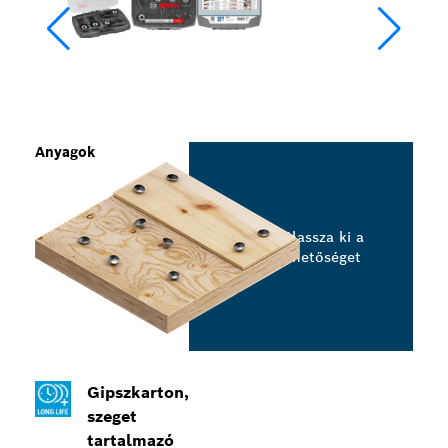
Anyagok
Válassza ki a
lehetőséget
Gipszkarton,
szeget
tartalmazó