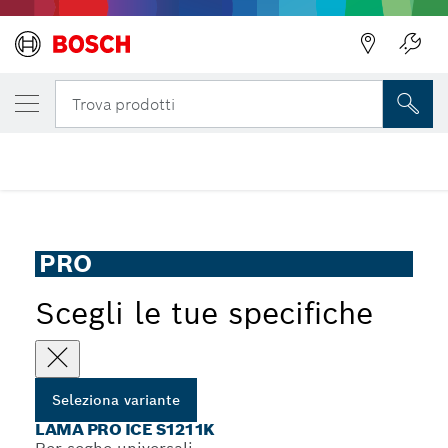
LA TUA VARIANTE SELEZIONATA
Lama PRO Ice S1211K
Trova prodotti
...
Lama per sega universale PRO Ice S1211K
PRO
Scegli le tue specifiche
Seleziona variante
LAMA PRO ICE S1211K