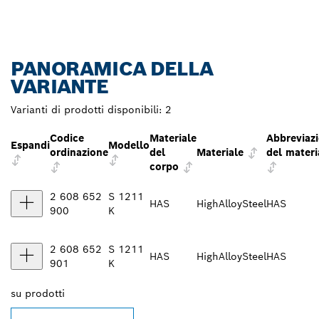
PANORAMICA DELLA
VARIANTE
Varianti di prodotti disponibili:
2
Codice
Materiale
Abbreviaz
Espandi
Modello
ordinazione
del
Materiale
del materi
corpo
2 608 652
S 1211
HAS
HighAlloySteel
HAS
900
K
2 608 652
S 1211
HAS
HighAlloySteel
HAS
901
K
su
prodotti