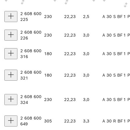
2 608 600
230
22,23
2,5
A 30 S BF
1 P
225
2 608 600
230
22,23
3,0
A 30 S BF
1 P
226
2 608 600
180
22,23
3,0
A 30 S BF
1 P
316
2 608 600
180
22,23
3,0
A 30 S BF
1 P
321
2 608 600
230
22,23
3,0
A 30 S BF
1 P
324
2 608 600
305
22,23
3,3
A 30 R BF
1 P
649