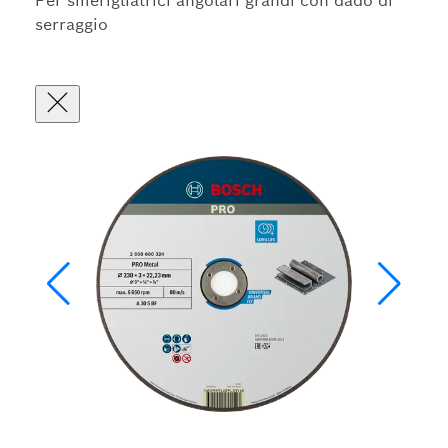
Per smerigliatrici angolari grandi con dado di
serraggio