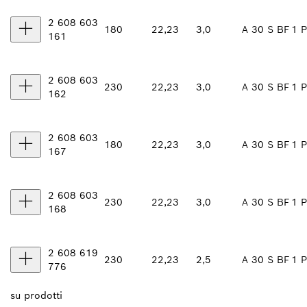
2 608 603
180
22,23
3,0
A 30 S BF
1 P
161
2 608 603
230
22,23
3,0
A 30 S BF
1 P
162
2 608 603
180
22,23
3,0
A 30 S BF
1 P
167
2 608 603
230
22,23
3,0
A 30 S BF
1 P
168
2 608 619
230
22,23
2,5
A 30 S BF
1 P
776
su
prodotti