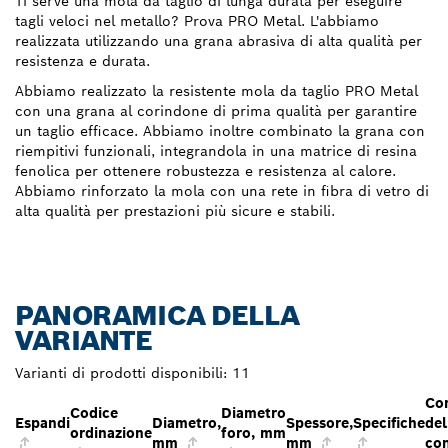
Ti serve una mola da taglio di lunga durata per eseguire
tagli veloci nel metallo? Prova PRO Metal. L'abbiamo
realizzata utilizzando una grana abrasiva di alta qualità per
resistenza e durata.
Abbiamo realizzato la resistente mola da taglio PRO Metal
con una grana al corindone di prima qualità per garantire
un taglio efficace. Abbiamo inoltre combinato la grana con
riempitivi funzionali, integrandola in una matrice di resina
fenolica per ottenere robustezza e resistenza al calore.
Abbiamo rinforzato la mola con una rete in fibra di vetro di
alta qualità per prestazioni più sicure e stabili.
PANORAMICA DELLA
VARIANTE
Varianti di prodotti disponibili:
11
Co
Codice
Diametro
Espandi
Diametro,
Spessore,
Specifiche
del
ordinazione
foro, mm
mm
mm
co