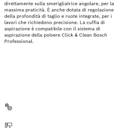
direttamente sulla smerigliatrice angolare, per la
massima praticità. È anche dotata di regolazione
della profondità di taglio e ruote integrate, per i
lavori che richiedono precisione. La cuffia di
aspirazione è compatibile con il sistema di
aspirazione della polvere Click & Clean Bosch
Professional.
TI OCCORRE UN PEZZO DI
RICAMBIO?
Qui troverai, in modo semplice e veloce, i pezzi di
ricambio per il tuo utensile Bosch Professional.
Scegli il pezzo di ricambio