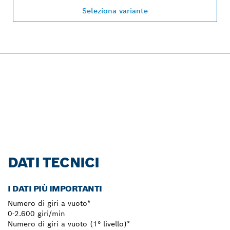
Seleziona variante
PROFESSIONAL 12V
SYSTEM.
Vieni a scoprirlo ora!
DATI TECNICI
I DATI PIÙ IMPORTANTI
Numero di giri a vuoto*
0-2.600 giri/min
Numero di giri a vuoto (1° livello)*