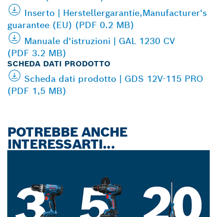
Inserto | Herstellergarantie,Manufacturer's
guarantee (EU) (PDF 0.2 MB)
Manuale d'istruzioni | GAL 1230 CV
(PDF 3.2 MB)
SCHEDA DATI PRODOTTO
Scheda dati prodotto | GDS 12V-115 PRO
(PDF 1,5 MB)
POTREBBE ANCHE
INTERESSARTI...