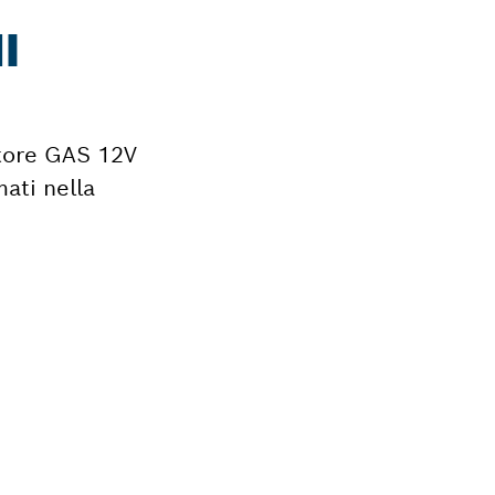
I
atore GAS 12V
ati nella
r il tuo