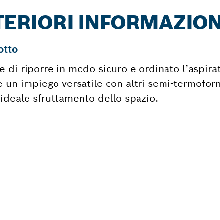
LTERIORI INFORMAZION
otto
di riporre in modo sicuro e ordinato l’aspir
 un impiego versatile con altri semi-termoform
ideale sfruttamento dello spazio.
ORRE UN PEZZO DI
BIO?
n modo semplice e veloce, i pezzi di ricambio pe