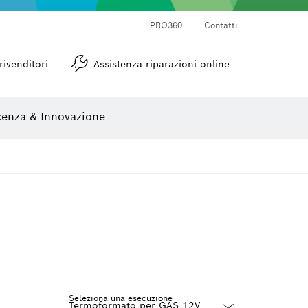
PRO360
Contatti
Goniometri e inclinometri
rivenditori
Assistenza riparazioni online
enza & Innovazione
Seleziona una esecuzione