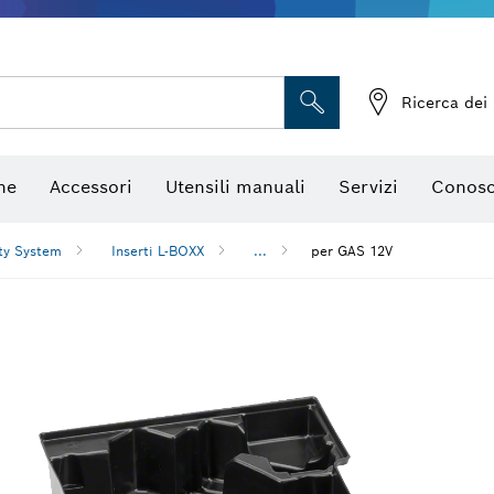
Telecamere da ispezione
Ricerca dei 
ne
Accessori
Utensili manuali
Servizi
Conosc
ty System
Inserti L-BOXX
...
per GAS 12V