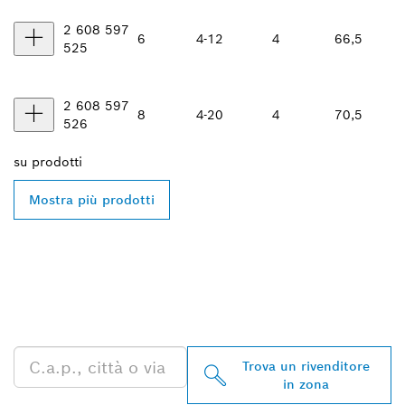
2 608 597
6
4-12
4
66,5
525
2 608 597
8
4-20
4
70,5
526
su
prodotti
Mostra più prodotti
TROVA UN RIVENDITORE
BOSCH PROFESSIONAL
NELLE VICINANZE
Trova un rivenditore
in zona