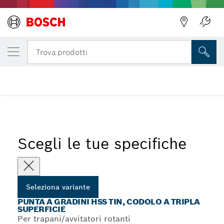
Indietro
LA TUA VARIANTE SELEZIONATA
Punta a gradini HSS TiN, codolo a tripla sup
Indietro
Trova prodotti
...
Punte a gradini HSS-TiN con codolo a tripla superficie
Scegli le tue specifiche
Seleziona variante
PUNTA A GRADINI HSS TIN, CODOLO A TRIPLA
SUPERFICIE
Per trapani/avvitatori rotanti