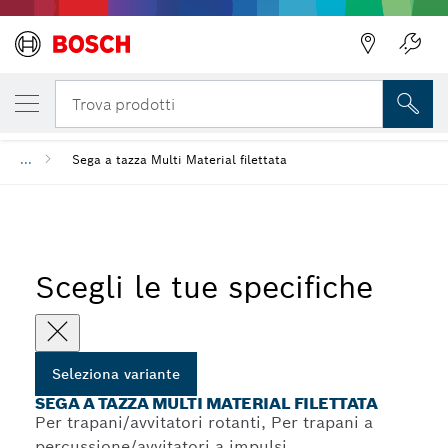
LA TUA VARIANTE SELEZIONATA
Sega a tazza Multi Material filettata
Indietro
Trova prodotti
...
Sega a tazza Multi Material filettata
Scegli le tue specifiche
Seleziona variante
SEGA A TAZZA MULTI MATERIAL FILETTATA
Per trapani/avvitatori rotanti, Per trapani a
percussione/avvitatori a impulsi