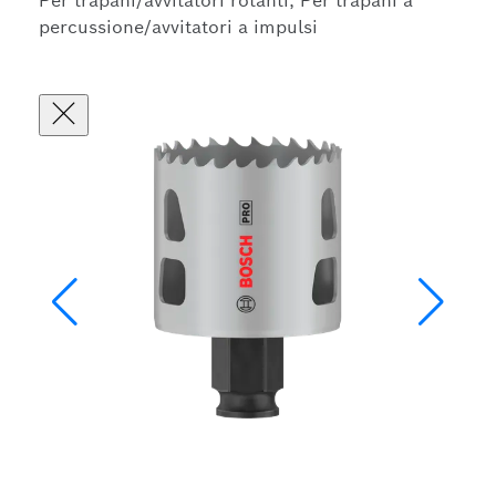
Per trapani/avvitatori rotanti, Per trapani a
percussione/avvitatori a impulsi