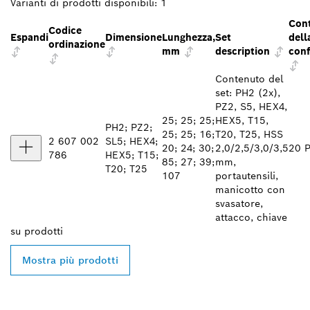
Varianti di prodotti disponibili:
1
Con
Codice
Espandi
Dimensione
Lunghezza,
Set
dell
ordinazione
mm
description
conf
Contenuto del
set: PH2 (2x),
PZ2, S5, HEX4,
25; 25; 25;
HEX5, T15,
PH2; PZ2;
25; 25; 16;
T20, T25, HSS
2 607 002
SL5; HEX4;
20; 24; 30;
2,0/2,5/3,0/3,5
20 P
786
HEX5; T15;
85; 27; 39;
mm,
T20; T25
107
portautensili,
manicotto con
svasatore,
attacco, chiave
su
prodotti
Mostra più prodotti