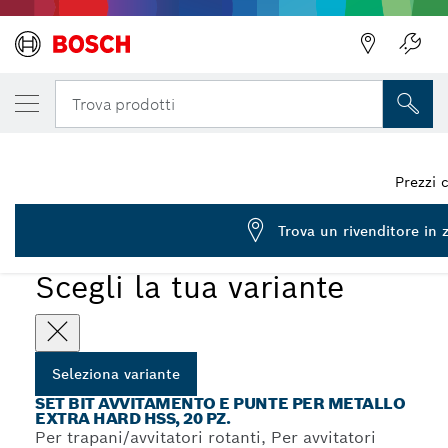
LA TUA VARIANTE SELEZIONATA
Set di bit di avvitamento Drill&Drive da 20 
Trova prodotti
2 607 002 786
Set bit avvitamento e punte per metallo HSS Extra Hard, 20
...
pz.
Prezzi 
Trova un rivenditore in 
Scegli la tua variante
Seleziona variante
SET BIT AVVITAMENTO E PUNTE PER METALLO
EXTRA HARD HSS, 20 PZ.
Per trapani/avvitatori rotanti, Per avvitatori