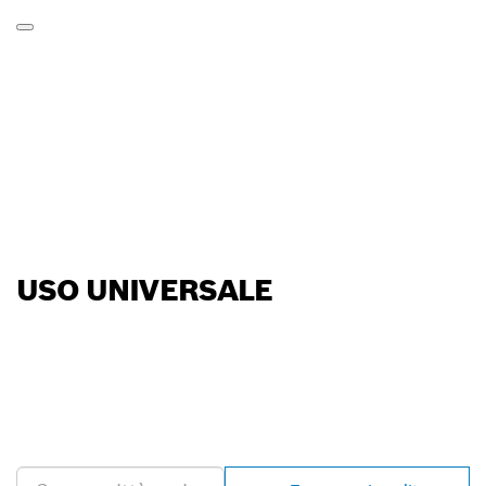
USO UNIVERSALE
TROVA UN RIVENDITORE
BOSCH PROFESSIONAL
NELLE VICINANZE