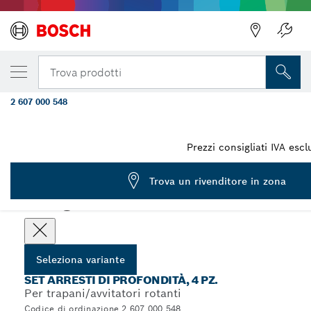
LA TUA VARIANTE SELEZIONATA
Set di arresti di profondità per perforazion
Trova prodotti
6/8/10 mm
2 607 000 548
...
Set di arresti di profondità per perforazione del legno
Prezzi consigliati IVA esc
Trova un rivenditore in zona
Scegli la tua variante
Seleziona variante
SET ARRESTI DI PROFONDITÀ, 4 PZ.
Per trapani/avvitatori rotanti
Codice di ordinazione 2 607 000 548