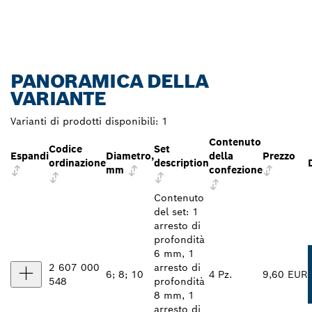
PANORAMICA DELLA
VARIANTE
Varianti di prodotti disponibili:
1
Contenuto
Codice
Set
Espandi
Diametro,
della
Prezzo
ordinazione
description
mm
confezione
Contenuto
del set: 1
arresto di
profondità
6 mm, 1
2 607 000
arresto di
6; 8; 10
4 Pz.
9,60 EUR
548
profondità
8 mm, 1
arresto di