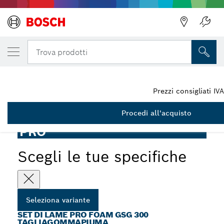
LA TUA VARIANTE SELEZIONATA
Lama PRO Foam, 300 mm, 2 pz
Trova prodotti
2 607 018 012
Set di lame per taglia-gommapiuma PRO Foam GSG 300,
...
300 mm, 2 pz
Prezzi consigliati IV
Procedi all'acquisto
PRO
Scegli le tue specifiche
Seleziona variante
SET DI LAME PRO FOAM GSG 300
TAGLIAGOMMAPIUMA