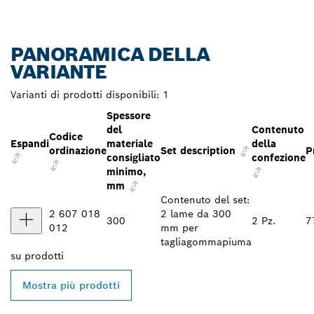
PANORAMICA DELLA
VARIANTE
Varianti di prodotti disponibili:
1
Spessore
del
Contenuto
Codice
Espandi
materiale
della
ordinazione
Set description
P
consigliato
confezione
minimo,
mm
Contenuto del set:
2 607 018
2 lame da 300
300
2 Pz.
7
012
mm per
tagliagommapiuma
su
prodotti
Mostra più prodotti