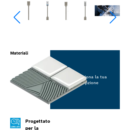
Materiali
Seleziona la tua
opzione
Progettato
per la