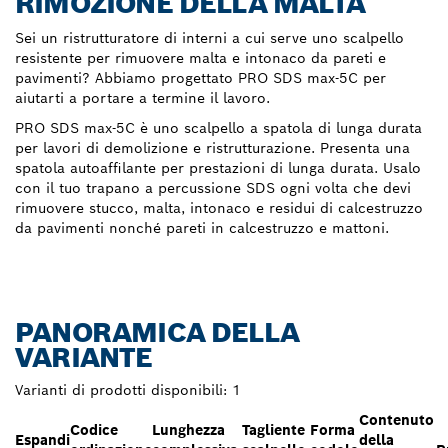
RIMOZIONE DELLA MALTA
Sei un ristrutturatore di interni a cui serve uno scalpello
resistente per rimuovere malta e intonaco da pareti e
pavimenti? Abbiamo progettato PRO SDS max-5C per
aiutarti a portare a termine il lavoro.
PRO SDS max-5C è uno scalpello a spatola di lunga durata
per lavori di demolizione e ristrutturazione. Presenta una
spatola autoaffilante per prestazioni di lunga durata. Usalo
con il tuo trapano a percussione SDS ogni volta che devi
rimuovere stucco, malta, intonaco e residui di calcestruzzo
da pavimenti nonché pareti in calcestruzzo e mattoni.
PANORAMICA DELLA
VARIANTE
Varianti di prodotti disponibili:
1
Contenuto
Codice
Lunghezza
Tagliente
Forma
Espandi
della