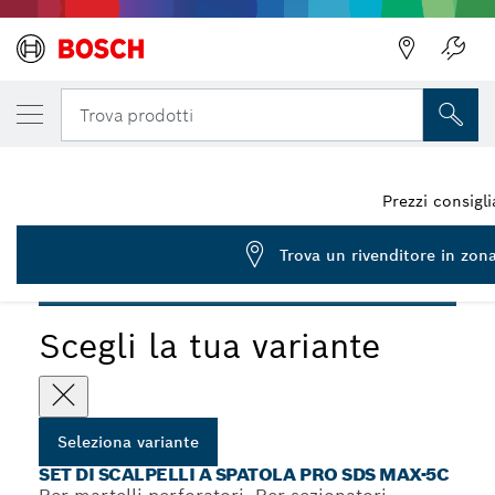
LA TUA VARIANTE SELEZIONATA
PRO SDS max-5C Spade Chisel, 50 x 350 m
Trova prodotti
2 608 690 099
...
Set di scalpelli a spatola PRO SDS max-5C
Prezzi consigli
Trova un rivenditore in zon
PRO
Scegli la tua variante
Seleziona variante
SET DI SCALPELLI A SPATOLA PRO SDS MAX-5C