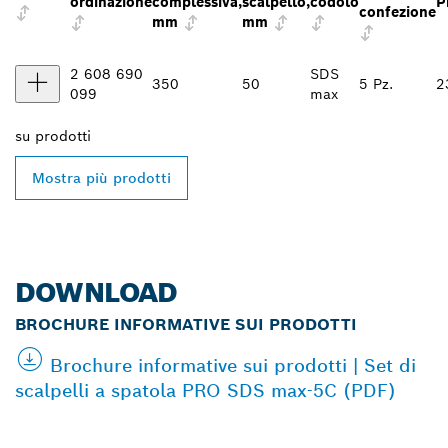
ordinazione
complessiva,
scalpello,
codolo
P
confezione
mm
mm
2 608 690
SDS
350
50
5 Pz.
2
099
max
su
prodotti
Mostra più prodotti
DOWNLOAD
BROCHURE INFORMATIVE SUI PRODOTTI
Brochure informative sui prodotti | Set di
scalpelli a spatola PRO SDS max-5C (PDF)