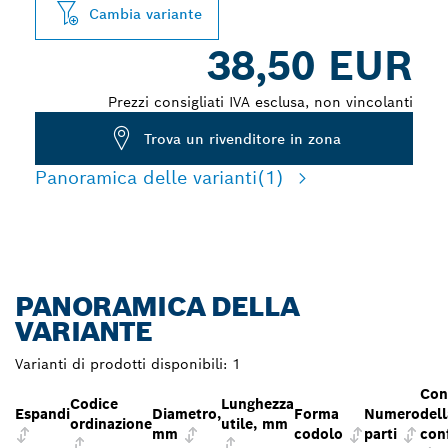
Cambia variante
38,50 EUR
Prezzi consigliati IVA esclusa, non vincolanti
Trova un rivenditore in zona
Panoramica delle varianti
(1)
PANORAMICA DELLA
VARIANTE
Varianti di prodotti disponibili:
1
Con
Codice
Lunghezza
Espandi
Diametro,
Forma
Numero
dell
ordinazione
utile, mm
mm
codolo
parti
con