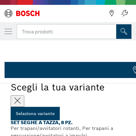
LA TUA VARIANTE SELEZIONATA
Set di seghe a tazza 25-68 mm da 8 pz.
Indietro
Trova prodotti
1 609 200 243
...
Set di seghe a tazza da 8 pezzi per legno e plastica
Scegli la tua variante
Seleziona variante
SET SEGHE A TAZZA, 8 PZ.
Per trapani/avvitatori rotanti, Per trapani a
percussione/avvitatori a impulsi