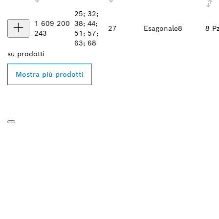
25; 32;
1 609 200
38; 44;
27
Esagonale
8
8 Pz
243
51; 57;
63; 68
su
prodotti
Mostra più prodotti