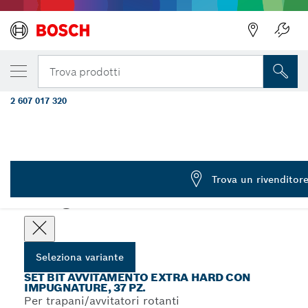
LA TUA VARIANTE SELEZIONATA
Set bit di avvitamento con impugnatura da 3
Trova prodotti
TW, SP, R e portabit
2 607 017 320
Set misti di bit avvitamento Extra Hard, PH, PZ, SL, TH, TQ,
...
H, TW, SP, R e portabit
Trova un rivenditor
Scegli la tua variante
Seleziona variante
SET BIT AVVITAMENTO EXTRA HARD CON
IMPUGNATURE, 37 PZ.
Per trapani/avvitatori rotanti