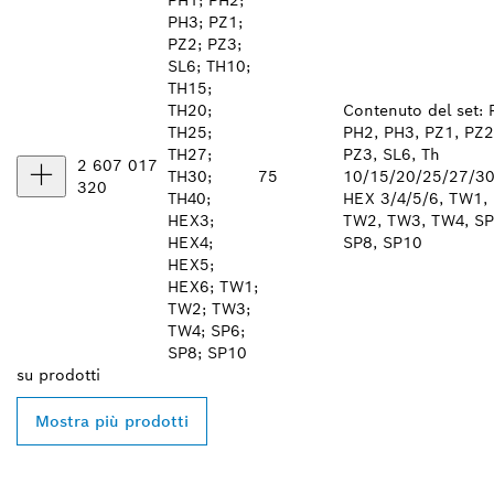
PH3; PZ1;
PZ2; PZ3;
SL6; TH10;
TH15;
TH20;
Contenuto del set: 
TH25;
PH2, PH3, PZ1, PZ2
TH27;
PZ3, SL6, Th
2 607 017
TH30;
75
10/15/20/25/27/30
320
TH40;
HEX 3/4/5/6, TW1,
HEX3;
TW2, TW3, TW4, SP
HEX4;
SP8, SP10
HEX5;
HEX6; TW1;
TW2; TW3;
TW4; SP6;
SP8; SP10
su
prodotti
Mostra più prodotti