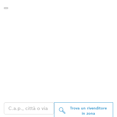
TROVA UN RIVENDITORE
BOSCH PROFESSIONAL
NELLE VICINANZE
Trova un rivenditore
in zona