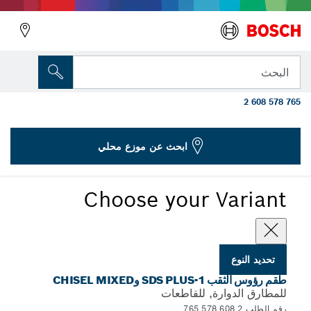
المتغير الذي اخترته
11 قطعة مجموعة لقم الثقب المختلطة SDS
البحث
plus
2 608 578 765
...
طقم أدوات مثقاب الحفر SDS plus-1 والإزميل المختلط
ابحث عن موزع محلي
Choose your Variant
تحديد النوع
طقم رؤوس الثقب SDS PLUS-1 وCHISEL MIXED
للمطارق الدوارة, للقاطعات
رقم الطلب 2 608 578 765