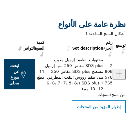
نظرة عامة على الأنواع
أشكال المنتج المتاحة:
1
رقم
كمية
توسيع
الجزء
Set description
العبوة
التوافر
محتويات الطقم: إزميل مدبب
2
SDS plus مقاس 250 مم، إزميل
ابحث
608
مسطح SDS plus مقاس 250
11
عن
578
مم، طقم رؤوس الثقب المطرقي
قطع
موزع
765
SDS plus-1 (6، 6، 7، 7، 8، 8،
محلي
10، 12 مم)
من
منتج/منتجات
إظهار المزيد من المنتجات