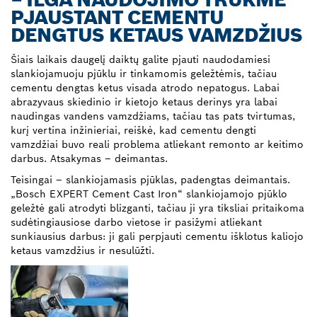
PJAUSTANT CEMENTU
DENGTUS KETAUS VAMZDŽIUS
Šiais laikais daugelį daiktų galite pjauti naudodamiesi
slankiojamuoju pjūklu ir tinkamomis geležtėmis, tačiau
cementu dengtas ketus visada atrodo nepatogus. Labai
abrazyvaus skiedinio ir kietojo ketaus derinys yra labai
naudingas vandens vamzdžiams, tačiau tas pats tvirtumas,
kurį vertina inžinieriai, reiškė, kad cementu dengti
vamzdžiai buvo reali problema atliekant remonto ar keitimo
darbus. Atsakymas – deimantas.
Teisingai – slankiojamasis pjūklas, padengtas deimantais.
„Bosch EXPERT Cement Cast Iron“ slankiojamojo pjūklo
geležtė gali atrodyti blizganti, tačiau ji yra tiksliai pritaikoma
sudėtingiausiose darbo vietose ir pasižymi atliekant
sunkiausius darbus: ji gali perpjauti cementu išklotus kaliojo
ketaus vamzdžius ir nesulūžti.