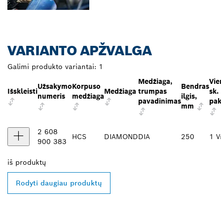
VARIANTO APŽVALGA
Galimi produkto variantai:
1
Medžiaga,
Vie
Užsakymo
Korpuso
Bendras
Išskleisti
Medžiaga
trumpas
sk.
numeris
medžiaga
ilgis,
pavadinimas
pak
mm
2 608
HCS
DIAMOND
DIA
250
1 V
900 383
iš
produktų
Rodyti daugiau produktų