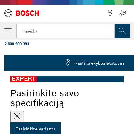
JŪSŲ PASIRINKTAS VARIANTAS
„EXPERT Cement Cast Iron S 1750 RD“ tiesi
Paieška
geležtė, 1 vnt.
2 608 900 383
...
„EXPERT Cement Cast Iron“ S1750RD geležtė
Rasti prekybos atstovus
EXPERT
Pasirinkite savo
specifikaciją
Pasirinkite variantą