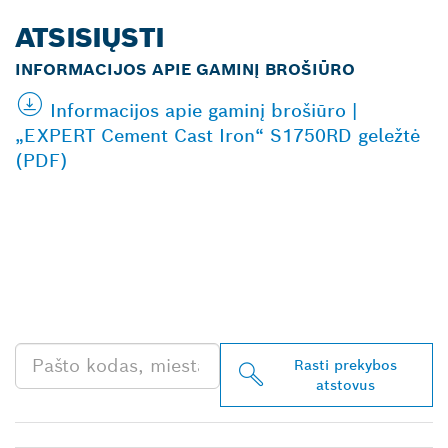
ATSISIŲSTI
INFORMACIJOS APIE GAMINĮ BROŠIŪRO
Informacijos apie gaminį brošiūro |
„EXPERT Cement Cast Iron“ S1750RD geležtė
(PDF)
RASKITE ARČIAUSIAI
JŪSŲ ESANTĮ „BOSCH
PROFESSIONAL“
PREKYBOS ATSTOVĄ
Rasti prekybos
atstovus