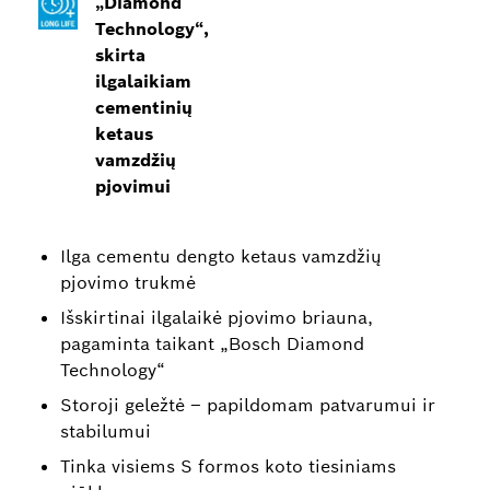
„Diamond
Technology“,
skirta
ilgalaikiam
cementinių
ketaus
vamzdžių
pjovimui
Ilga cementu dengto ketaus vamzdžių
pjovimo trukmė
Išskirtinai ilgalaikė pjovimo briauna,
pagaminta taikant „Bosch Diamond
Technology“
Storoji geležtė – papildomam patvarumui ir
stabilumui
Tinka visiems S formos koto tiesiniams