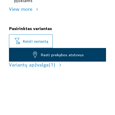
pjūklams
View more
Pasirinktas variantas
Keisti variantą
Rasti prekybos atstovus
Variantų apžvalga
(1)
ILGA CEMENTU DENGTO
KETAUS VAMZDŽIŲ
PJOVIMO TRUKMĖ