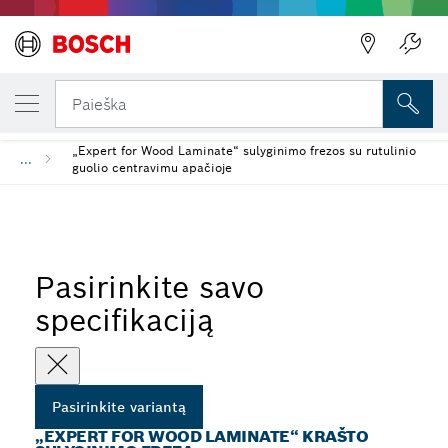
Atgal
JŪSŲ PASIRINKTAS VARIANTAS
„Expert for Wood Laminate“ krašto sulygin
Atgal
Paieška
„Expert for Wood Laminate“ sulyginimo frezos su rutulinio
...
guolio centravimu apačioje
Pasirinkite savo
specifikaciją
Pasirinkite variantą
„EXPERT FOR WOOD LAMINATE“ KRAŠTO