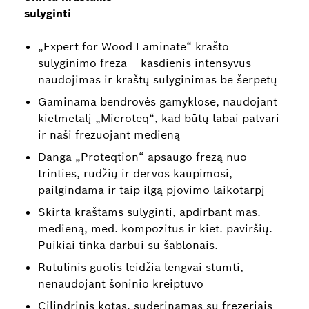
sulyginti
„Expert for Wood Laminate“ krašto
sulyginimo freza – kasdienis intensyvus
naudojimas ir kraštų sulyginimas be šerpetų
Gaminama bendrovės gamyklose, naudojant
kietmetalį „Microteq“, kad būtų labai patvari
ir naši frezuojant medieną
Danga „Proteqtion“ apsaugo frezą nuo
trinties, rūdžių ir dervos kaupimosi,
pailgindama ir taip ilgą pjovimo laikotarpį
Skirta kraštams sulyginti, apdirbant mas.
medieną, med. kompozitus ir kiet. paviršių.
Puikiai tinka darbui su šablonais.
Rutulinis guolis leidžia lengvai stumti,
nenaudojant šoninio kreiptuvo
Cilindrinis kotas, suderinamas su frezeriais