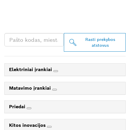
JŪSŲ ESANTĮ „BOSCH
PROFESSIONAL“
PREKYBOS ATSTOVĄ
Rasti prekybos
atstovus
Elektriniai įrankiai
Matavimo įrankiai
Priedai
Kitos inovacijos