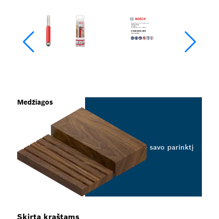
Medžiagos
Pasirinkite savo parinktį
Skirta kraštams