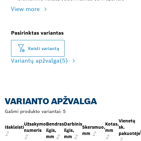
View more
Pasirinktas variantas
Keisti variantą
Variantų apžvalga
(5)
VARIANTO APŽVALGA
Galimi produkto variantai:
5
Vienetų
Užsakymo
Bendras
Darbinis
Kotas,
Išskleisti
Skersmuo,
sk.
numeris
ilgis,
ilgis,
mm
mm
pakuotėje
mm
mm