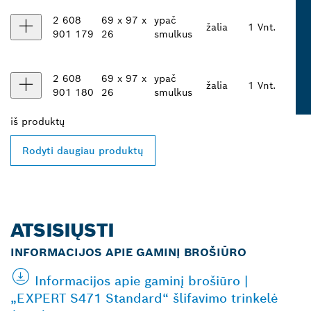
2 608
69 x 97 x
ypač
žalia
1 Vnt.
901 179
26
smulkus
2 608
69 x 97 x
ypač
žalia
1 Vnt.
901 180
26
smulkus
iš
produktų
Rodyti daugiau produktų
ATSISIŲSTI
INFORMACIJOS APIE GAMINĮ BROŠIŪRO
Informacijos apie gaminį brošiūro |
„EXPERT S471 Standard“ šlifavimo trinkelė