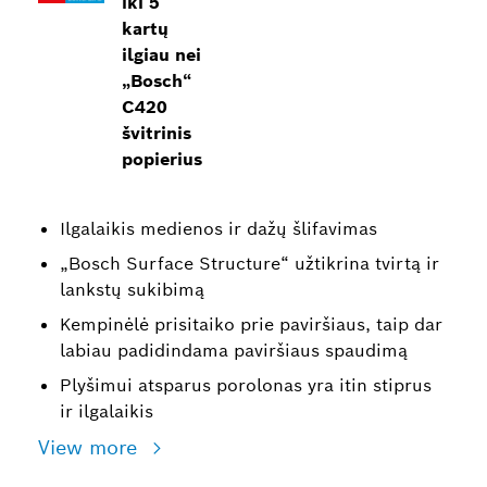
iki 5
kartų
ilgiau nei
„Bosch“
C420
švitrinis
popierius
Ilgalaikis medienos ir dažų šlifavimas
„Bosch Surface Structure“ užtikrina tvirtą ir
lankstų sukibimą
Kempinėlė prisitaiko prie paviršiaus, taip dar
labiau padidindama paviršiaus spaudimą
Plyšimui atsparus porolonas yra itin stiprus
ir ilgalaikis
View more