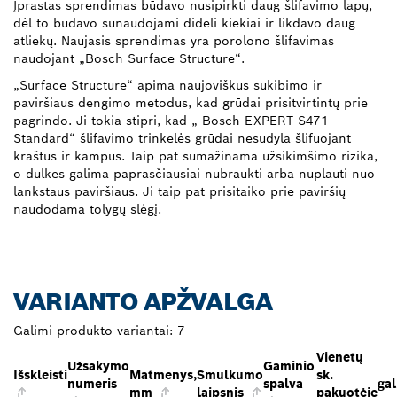
Įprastas sprendimas būdavo nusipirkti daug šlifavimo lapų,
dėl to būdavo sunaudojami dideli kiekiai ir likdavo daug
atliekų. Naujasis sprendimas yra porolono šlifavimas
naudojant „Bosch Surface Structure“.
„Surface Structure“ apima naujoviškus sukibimo ir
paviršiaus dengimo metodus, kad grūdai prisitvirtintų prie
pagrindo. Ji tokia stipri, kad „ Bosch EXPERT S471
Standard“ šlifavimo trinkelės grūdai nesudyla šlifuojant
kraštus ir kampus. Taip pat sumažinama užsikimšimo rizika,
o dulkes galima paprasčiausiai nubraukti arba nuplauti nuo
lankstaus paviršiaus. Ji taip pat prisitaiko prie paviršių
naudodama tolygų slėgį.
VARIANTO APŽVALGA
Galimi produkto variantai:
7
Vienetų
Užsakymo
Gaminio
Išskleisti
Matmenys,
Smulkumo
sk.
numeris
spalva
gal
mm
laipsnis
pakuotėje