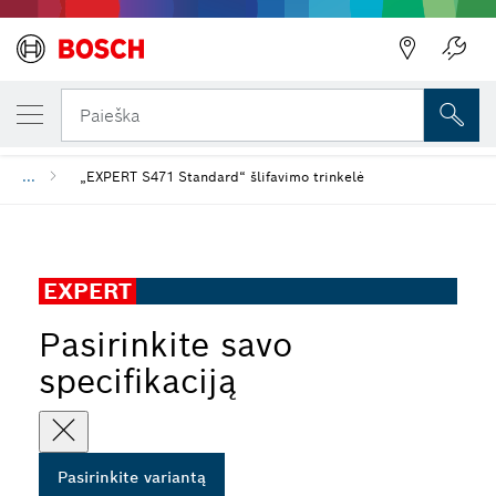
JŪSŲ PASIRINKTAS VARIANTAS
„EXPERT S471 Standard“ šlifavimo trinkelė
Paieška
...
„EXPERT S471 Standard“ šlifavimo trinkelė
EXPERT
Pasirinkite savo
specifikaciją
Pasirinkite variantą