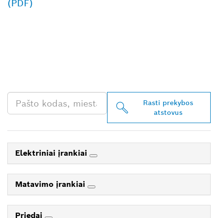
(PDF)
RASKITE ARČIAUSIAI
JŪSŲ ESANTĮ „BOSCH
PROFESSIONAL“
PREKYBOS ATSTOVĄ
Rasti prekybos
atstovus
Elektriniai įrankiai
Matavimo įrankiai
Priedai