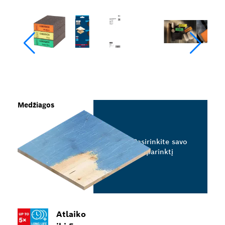
Medžiagos
Pasirinkite savo
parinktį
Atlaiko