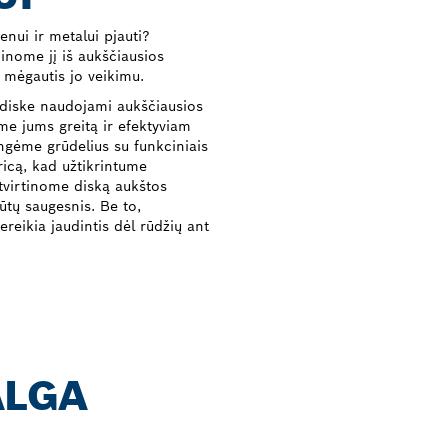
nui ir metalui pjauti?
inome jį iš aukščiausios
 mėgautis jo veikimu.
 diske naudojami aukščiausios
me jums greitą ir efektyviam
ngėme grūdelius su funkciniais
ricą, kad užtikrintume
utvirtinome diską aukštos
ūtų saugesnis. Be to,
reikia jaudintis dėl rūdžių ant
ALGA