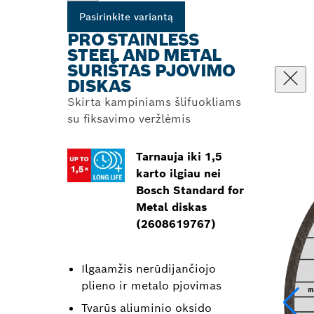
Pasirinkite variantą
PRO STAINLESS
STEEL AND METAL
SURIŠTAS PJOVIMO
DISKAS
Skirta kampiniams šlifuokliams
su fiksavimo veržlėmis
Tarnauja iki 1,5
karto ilgiau nei
Bosch Standard for
Metal diskas
(2608619767)
Ilgaamžis nerūdijančiojo
plieno ir metalo pjovimas
Tvarūs aliuminio oksido