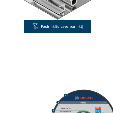
Pasirinkite savo parinktį
ILGAAMŽIS NE
METALO PJOV