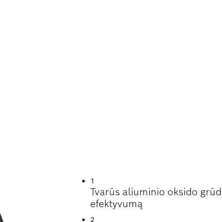
RŪDIJANČIOJO PL
IMAS
1
Tvarūs aliuminio oksido grūdel
efektyvumą
2