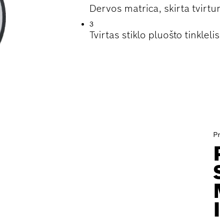
Dervos matrica, skirta tvirtu
3
Tvirtas stiklo pluošto tinkleli
P