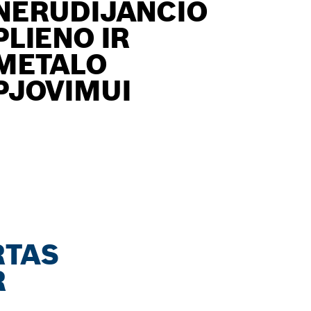
NERŪDIJANČIO
PLIENO IR
METALO
PJOVIMUI
RTAS
R