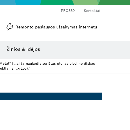
PRO360
Kontaktai
Remonto paslaugos užsakymas internetu
Kampamačiai ir posvyrio matuokliai
Lazerinis atstumo matuoklis
Žinios & idėjos
etal“ ilgai tarnaujantis surištas plonas pjovimo diskas
okliams, „X-Lock“