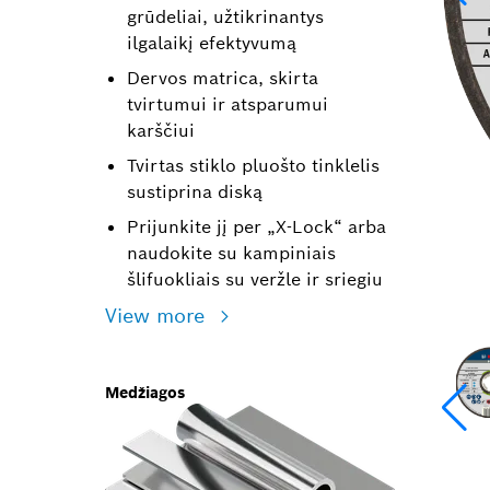
grūdeliai, užtikrinantys
ilgalaikį efektyvumą
Dervos matrica, skirta
tvirtumui ir atsparumui
karščiui
Tvirtas stiklo pluošto tinklelis
sustiprina diską
Prijunkite jį per „X-Lock“ arba
naudokite su kampiniais
šlifuokliais su veržle ir sriegiu
View more
Medžiagos