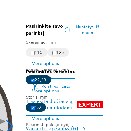
Pasirinkite savo
Nustatyti iš
parinktį
naujo
Skersmuo, mm
115
125
More options
Angos skersmuo, mm
Pasirinktas variantas
22,23
Keisti variantą
More options
Storis, mm
Pasiekite didžiausią
EXPERT
našumą naudodami
1,0
More options
Pasirinkti paketo dydį
Variantų apžvalga
(6)