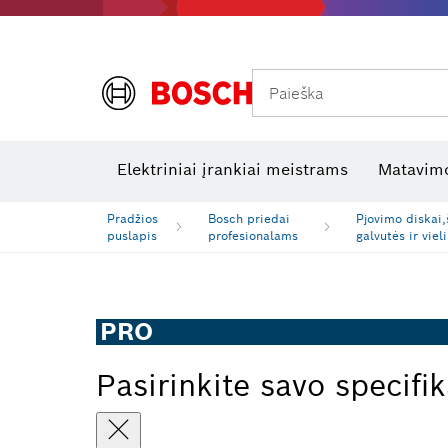
Paieška
Šiluminės kameros ir šilumos detektoriai
Elektros tikrinimo įrankiai
R
Elektriniai įrankiai meistrams
Matavimo
Pradžios
Bosch priedai
Pjovimo diskai,
puslapis
profesionalams
galvutės ir viel
PRO
Pasirinkite savo specifik