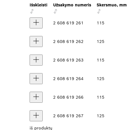
Išskleisti
Užsakymo numeris
Skersmuo, mm
2 608 619 261
115
2 608 619 262
125
2 608 619 263
115
2 608 619 264
125
2 608 619 266
115
2 608 619 267
125
iš
produktų