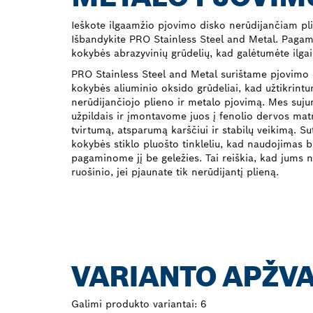
Ieškote ilgaamžio pjovimo disko nerūdijančiam plie
Išbandykite PRO Stainless Steel and Metal. Pagam
kokybės abrazyvinių grūdelių, kad galėtumėte ilgai
PRO Stainless Steel and Metal surištame pjovimo
kokybės aliuminio oksido grūdeliai, kad užtikrintu
nerūdijančiojo plieno ir metalo pjovimą. Mes suju
užpildais ir įmontavome juos į fenolio dervos mat
tvirtumą, atsparumą karščiui ir stabilų veikimą. S
kokybės stiklo pluošto tinkleliu, kad naudojimas b
pagaminome jį be geležies. Tai reiškia, kad jums ne
ruošinio, jei pjaunate tik nerūdijantį plieną.
VARIANTO APŽV
Galimi produkto variantai:
6