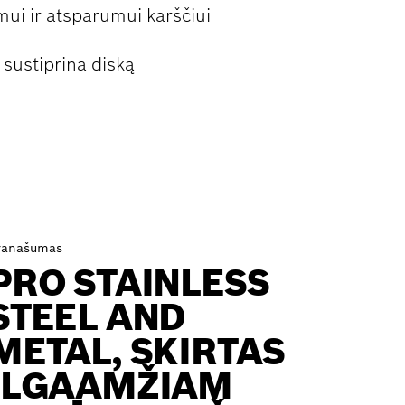
mui ir atsparumui karščiui
s sustiprina diską
ranašumas
PRO STAINLESS
STEEL AND
METAL, SKIRTAS
ILGAAMŽIAM