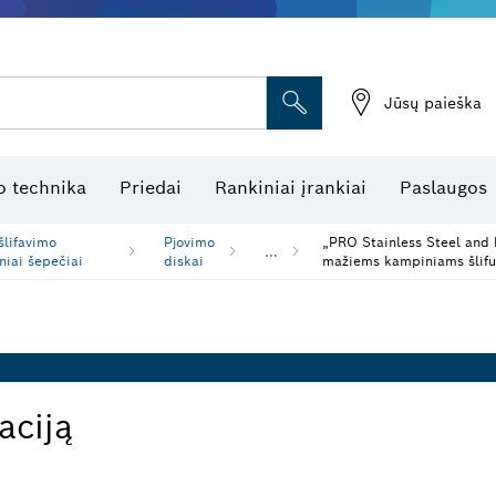
Jūsų paieška
atukinės atstumo matuoklės
Kombinuotas lazerinis nivelyras
Rotaciniai lazeriniai nivelyrai
Optiniai niveliavimo prietaisai
Linijiniai lazeriniai nivelyrai
 technika
Priedai
Rankiniai įrankiai
Paslaugos
šlifavimo
Pjovimo
„PRO Stainless Steel and M
...
iniai šepečiai
diskai
mažiems kampiniams šlifu
aciją