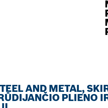
STEEL AND METAL, SKI
ŪDIJANČIO PLIENO I
UI