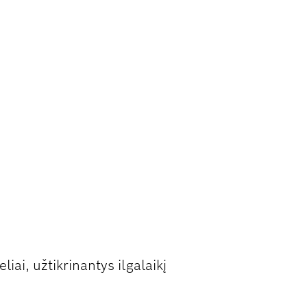
IENO IR
iai, užtikrinantys ilgalaikį