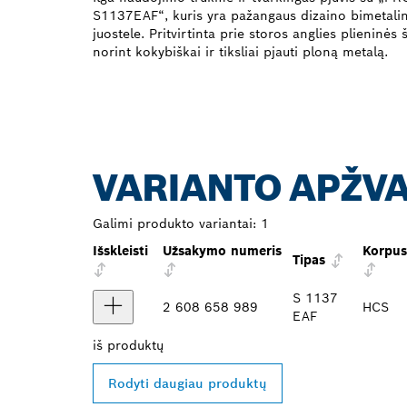
S1137EAF“, kuris yra pažangaus dizaino bimetalin
juostele. Pritvirtinta prie storos anglies plieninės 
norint kokybiškai ir tiksliai pjauti ploną metalą.
VARIANTO APŽV
Galimi produkto variantai:
1
Išskleisti
Užsakymo numeris
Korpus
Tipas
S 1137
2 608 658 989
HCS
EAF
iš
produktų
Rodyti daugiau produktų