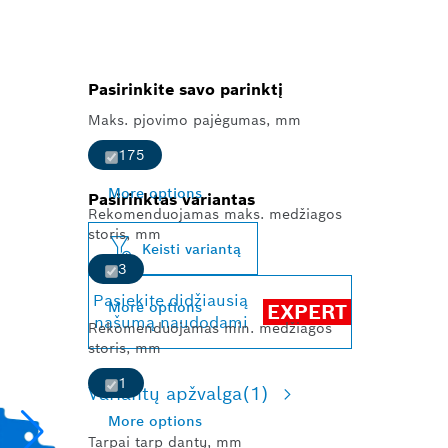
Pasirinkite savo parinktį
Maks. pjovimo pajėgumas, mm
175
More options
Pasirinktas variantas
Rekomenduojamas maks. medžiagos
storis, mm
Keisti variantą
3
Pasiekite didžiausią
More options
EXPERT
našumą naudodami
Rekomenduojamas min. medžiagos
storis, mm
1
Variantų apžvalga
(1)
More options
Tarpai tarp dantų, mm