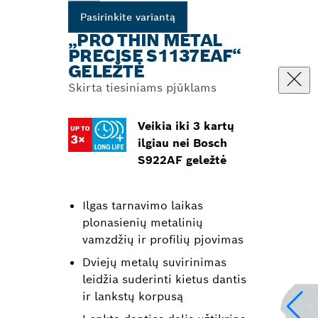
Pasirinkite variantą
„PRO THIN METAL
PRECISE S1137EAF“
GELEŽTĖ
Skirta tiesiniams pjūklams
Veikia iki 3 kartų
ilgiau nei Bosch
S922AF geležtė
Ilgas tarnavimo laikas
plonasienių metalinių
vamzdžių ir profilių pjovimas
Dviejų metalų suvirinimas
leidžia suderinti kietus dantis
ir lankstų korpusą