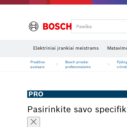
Paieška
Šiluminės kameros ir šilumos detektoriai
Elektros tikrinimo įrankiai
R
Elektriniai įrankiai meistrams
Matavimo
Pradžios
Bosch priedai
Pjūklų
puslapis
profesionalams
cilind
PRO
Pasirinkite savo specifik