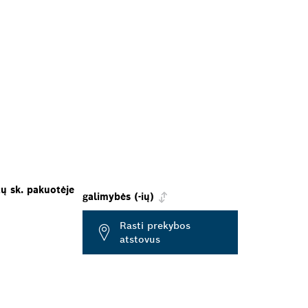
tų sk. pakuotėje
galimybės (-ių)
Rasti prekybos
atstovus