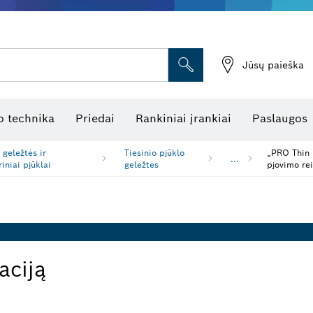
Jūsų paieška
atukinės atstumo matuoklės
Kombinuotas lazerinis nivelyras
Rotaciniai lazeriniai nivelyrai
Optiniai niveliavimo prietaisai
Linijiniai lazeriniai nivelyrai
 technika
Priedai
Rankiniai įrankiai
Paslaugos
 geležtės ir
Tiesinio pjūklo
„PRO Thin 
...
riniai pjūklai
geležtės
pjovimo r
aciją