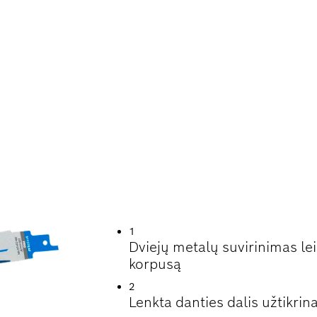
VIMO LAIKAS PLON
MZDŽIŲ IR PROFIL
1
Dviejų metalų suvirinimas leid
korpusą
2
Lenkta danties dalis užtikrin