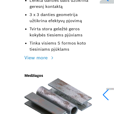
Lenkta danties dalis užtikrina
geresnį kontaktą
3 x 3 danties geometrija
užtikrina efektyvų pjovimą
Tvirta stora geležtė geros
kokybės tiesiems pjūviams
Tinka visiems S formos koto
tiesiniams pjūklams
View more
Medžiagos