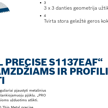
3
3 x 3 danties geometrija užti
4
Tvirta stora geležtė geros k
L PRECISE S1137EAF“
MZDŽIAMS IR PROFIL
I
guliariai pjaustyti metalinius
 slankiojamuoju pjūklu. „PRO
ioms užduotims atlikti.
O Thin Metal precise