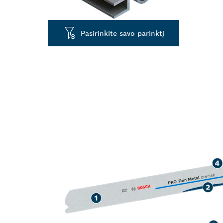
Pasirinkite savo parinktį
ILGAS TARNA
METALINIŲ VA