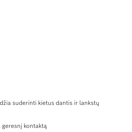
ASIENIŲ
IŲ PJOVIMAS
žia suderinti kietus dantis ir lankstų
a geresnį kontaktą