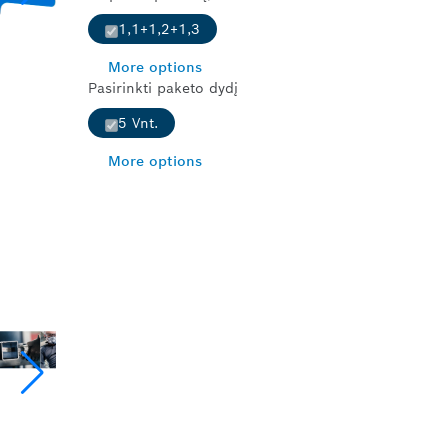
1,1+1,2+1,3
More options
Pasirinkti paketo dydį
5 Vnt.
More options