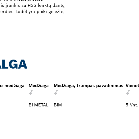
is įrankis su HSS lenktų dantų
šerdies, todėl yra puiki geležtė,
ALGA
o medžiaga
Medžiaga
Medžiaga, trumpas pavadinimas
Viene
BI-METAL
BIM
5 Vnt.