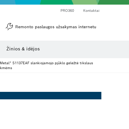
PRO360
Kontaktai
Remonto paslaugos užsakymas internetu
Kampamačiai ir posvyrio matuokliai
Lazerinis atstumo matuoklis
Žinios & idėjos
Metal“ S1137EAF slankiojamojo pjūklo geležtė tikslaus
eikmėms