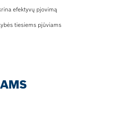
krina efektyvų pjovimą
okybės tiesiems pjūviams
IAMS