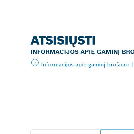
ATSISIŲSTI
INFORMACIJOS APIE GAMINĮ BR
Informacijos apie gaminį brošiūro
RASKITE ARČI
„BOSCH PROF
ATSTOVĄ