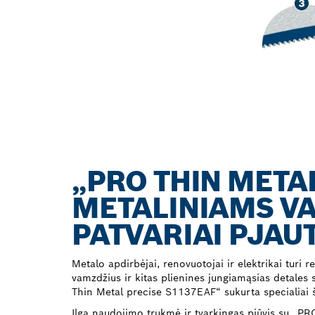
„PRO THIN META
METALINIAMS VA
PATVARIAI PJAUT
Metalo apdirbėjai, renovuotojai ir elektrikai turi re
vamzdžius ir kitas plienines jungiamąsias detales
Thin Metal precise S1137EAF“ sukurta specialiai š
Ilga naudojimo trukmė ir tvarkingas pjūvis su „PR