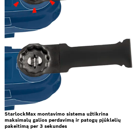
StarlockMax montavimo sistema užtikrina
maksimalų galios perdavimą ir patogų pjūklelių
pakeitimą per 3 sekundes