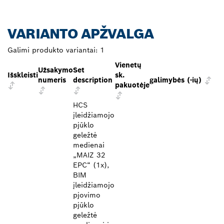
VARIANTO APŽVALGA
Galimi produkto variantai:
1
Vienetų
Užsakymo
Set
Išskleisti
sk.
numeris
description
galimybės (-ių)
pakuotėje
HCS
įleidžiamojo
pjūklo
geležtė
medienai
„MAIZ 32
EPC“ (1x),
BIM
įleidžiamojo
pjovimo
pjūklo
geležtė