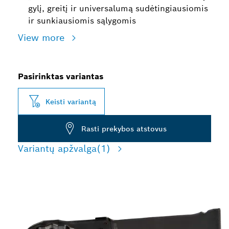
gylį, greitį ir universalumą sudėtingiausiomis
ir sunkiausiomis sąlygomis
View more
Pasirinktas variantas
Keisti variantą
Rasti prekybos atstovus
Variantų apžvalga
(1)