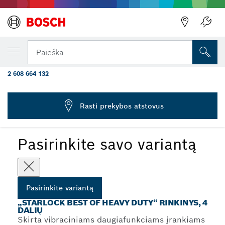
JŪSŲ PASIRINKTAS VARIANTAS
4 dalių rinkiniai daugiafunkciams
Paieška
įrankiams intensyviam darbui
2 608 664 132
4 dalių „Best of Heavy Duty“ rinkiniai daugiafunkciams
...
įrankiams
Rasti prekybos atstovus
Pasirinkite savo variantą
Pasirinkite variantą
„STARLOCK BEST OF HEAVY DUTY“ RINKINYS, 4
DALIŲ
Skirta vibraciniams daugiafunkciams įrankiams