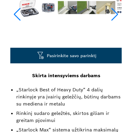
Pasirinkite savo parinktį
Skirta intensyviems darbams
„Starlock Best of Heavy Duty“ 4 dalių
rinkinyje yra įvairių geležčių, būtinų darbams
su mediena ir metalu
Rinkinį sudaro geležtės, skirtos giliam ir
greitam pjovimui
„Starlock Max“ sistema užtikrina maksimalų