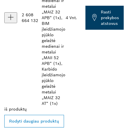
medienai ir
metalui
„MAIZ 32
Rasti
2 608
APB“ (1x),
4 Vnt.
prekybos
664 132
BIM
atstovus
įleidžiamojo
pjūklo
geležtė
medienai ir
metalui
„MAII 52
APB“ (1x),
Karbido
įleidžiamojo
pjūklo
geležtė
metalui
„MAIZ 32
AT“ (1x)
iš
produktų
Rodyti daugiau produktų