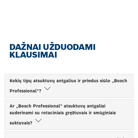
ADVISOR“.
Pradėkite dabar
DAŽNAI UŽDUODAMI
KLAUSIMAI
Kokių tipų atsuktuvų antgalius ir priedus siūlo „Bosch
Professional“?
Ar „Bosch Professional“ atsuktuvų antgaliai
suderinami su rotaciniais gręžtuvais ir smūginiais
suktuvais?