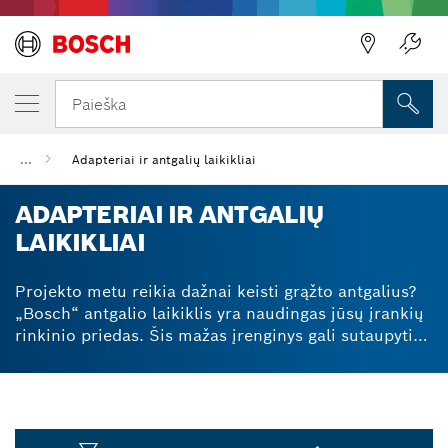
Paieška
...
Adapteriai ir antgalių laikikliai
ADAPTERIAI IR ANTGALIŲ
LAIKIKLIAI
Projekto metu reikia dažnai keisti grąžto antgalius?
„Bosch“ antgalio laikiklis yra naudingas jūsų įrankių
rinkinio priedas. Šis mažas įrenginys gali sutaupyti
jums laiko ir padėti išvengti nusivylimo, nes jūsų
antgaliai bus tvarkingai laikomi ir lengvai pasiekiami.
Yra daugybė antgalių laikiklių tipų, įskaitant
magnetinius antgalių arba varžtų laikiklius, greito
atlaisvinimo laikiklius ir ilgiklių laikiklius. Nuolatiniai