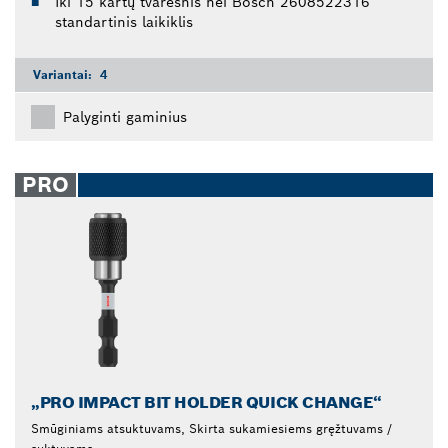
Iki 15 kartų tvaresnis nei Bosch 2608522316
standartinis laikiklis
Variantai:
4
Palyginti gaminius
PRO
„PRO IMPACT BIT HOLDER QUICK CHANGE“
Smūginiams atsuktuvams, Skirta sukamiesiems gręžtuvams /