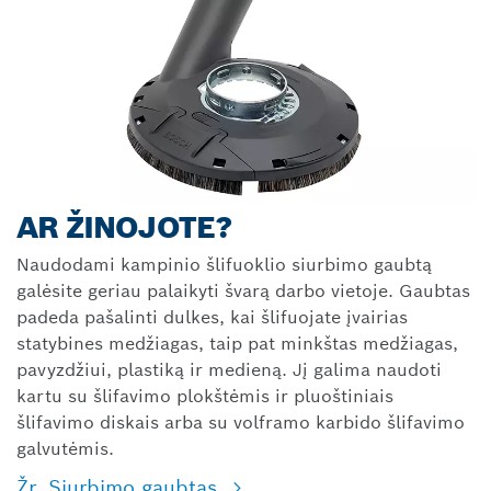
AR ŽINOJOTE?
Naudodami kampinio šlifuoklio siurbimo gaubtą
galėsite geriau palaikyti švarą darbo vietoje. Gaubtas
padeda pašalinti dulkes, kai šlifuojate įvairias
statybines medžiagas, taip pat minkštas medžiagas,
pavyzdžiui, plastiką ir medieną. Jį galima naudoti
kartu su šlifavimo plokštėmis ir pluoštiniais
šlifavimo diskais arba su volframo karbido šlifavimo
galvutėmis.
Žr. Siurbimo gaubtas