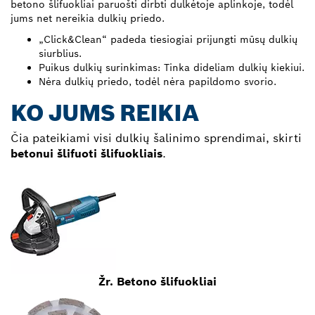
betono šlifuokliai paruošti dirbti dulkėtoje aplinkoje, todėl
jums net nereikia dulkių priedo.
„Click&Clean“ padeda tiesiogiai prijungti mūsų dulkių
siurblius.
Puikus dulkių surinkimas: Tinka dideliam dulkių kiekiui.
Nėra dulkių priedo, todėl nėra papildomo svorio.
KO JUMS REIKIA
Čia pateikiami visi dulkių šalinimo sprendimai, skirti
betonui šlifuoti šlifuokliais
.
Žr. Betono šlifuokliai