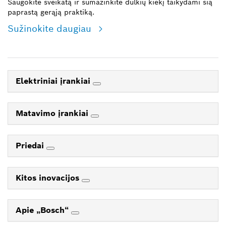
Saugokite sveikatą ir sumažinkite dulkių kiekį taikydami šią
paprastą gerąją praktiką.
Sužinokite daugiau
Elektriniai įrankiai
Matavimo įrankiai
Priedai
Kitos inovacijos
Apie „Bosch“