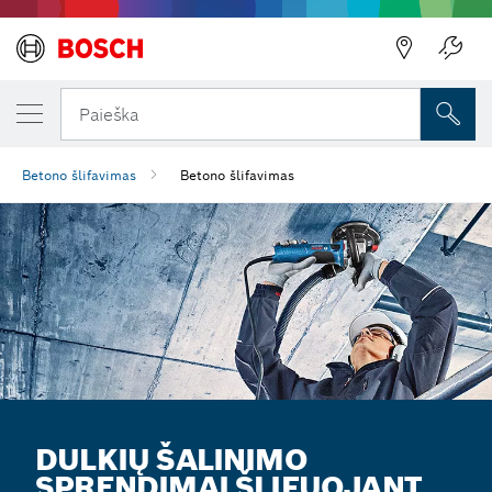
Paieška
Betono šlifavimas
Betono šlifavimas
DULKIŲ ŠALINIMO
SPRENDIMAI ŠLIFUOJANT