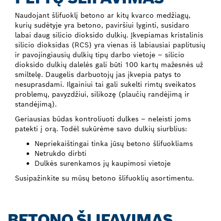
Naudojant šlifuoklį betono ar kitų kvarco medžiagų,
kurių sudėtyje yra betono, paviršiui lyginti, susidaro
labai daug silicio dioksido dulkių. Įkvepiamas kristalinis
silicio dioksidas (RCS) yra vienas iš labiausiai paplitusių
ir pavojingiausių dulkių tipų darbo vietoje – silicio
dioksido dulkių dalelės gali būti 100 kartų mažesnės už
smiltelę. Daugelis darbuotojų jas įkvepia patys to
nesuprasdami. Ilgainiui tai gali sukelti rimtų sveikatos
problemų, pavyzdžiui, silikozę (plaučių randėjimą ir
standėjimą).
Geriausias būdas kontroliuoti dulkes – neleisti joms
patekti į orą. Todėl sukūrėme savo dulkių siurblius:
Nepriekaištingai tinka jūsų betono šlifuokliams
Netrukdo dirbti
Dulkės surenkamos jų kaupimosi vietoje
Susipažinkite su mūsų betono šlifuoklių asortimentu.
BETONO ŠLIFAVIMAS