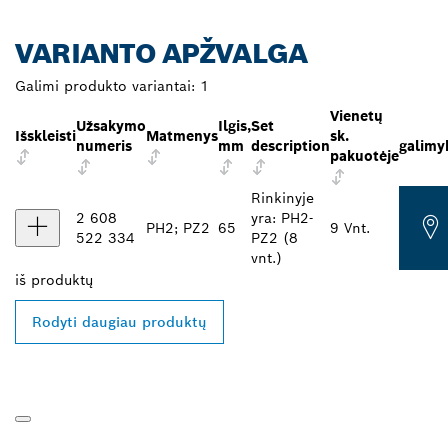
VARIANTO APŽVALGA
Galimi produkto variantai:
1
Vienetų
Užsakymo
Ilgis,
Set
Išskleisti
Matmenys
sk.
numeris
mm
description
galimyb
pakuotėje
Rinkinyje
2 608
yra: PH2-
PH2; PZ2
65
9 Vnt.
522 334
PZ2 (8
vnt.)
iš
produktų
Rodyti daugiau produktų