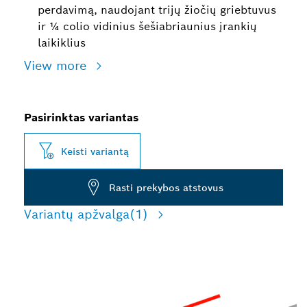
perdavimą, naudojant trijų žiočių griebtuvus
ir ¼ colio vidinius šešiabriaunius įrankių
laikiklius
View more
Pasirinktas variantas
Keisti variantą
Rasti prekybos atstovus
Variantų apžvalga
(1)