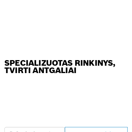
SPECIALIZUOTAS RINKINYS,
TVIRTI ANTGALIAI
RASKITE ARČIAUSIAI
JŪSŲ ESANTĮ „BOSCH
PROFESSIONAL“
PREKYBOS ATSTOVĄ