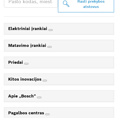
Rasti prekybos
atstovus
Elektriniai įrankiai
Matavimo įrankiai
Priedai
Kitos inovacijos
Apie „Bosch“
Pagalbos centras