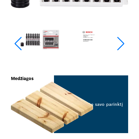
Medžiagos
Pasirinkite savo parinktį