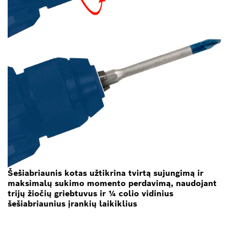
Šešiabriaunis kotas užtikrina tvirtą sujungimą ir
maksimalų sukimo momento perdavimą, naudojant
trijų žiočių griebtuvus ir ¼ colio vidinius
šešiabriaunius įrankių laikiklius