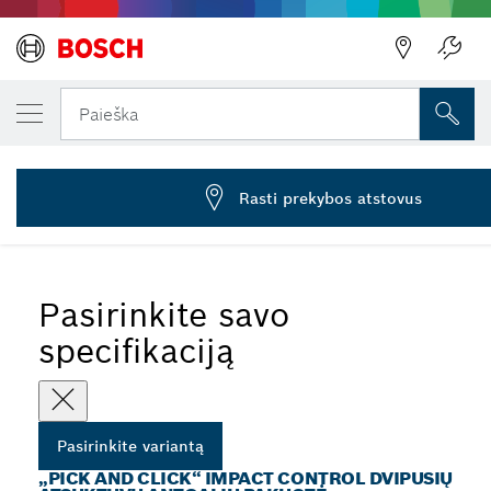
JŪSŲ PASIRINKTAS VARIANTAS
Impact Control suktuvas, 9 dalių antgalių r
Paieška
2 608 522 334
Impact Control dvipusių atsuktuvų antgaliai, PZ-PH su
...
magnetine mova
Rasti prekybos atstovus
Pasirinkite savo
specifikaciją
Pasirinkite variantą
„PICK AND CLICK“ IMPACT CONTROL DVIPUSIŲ