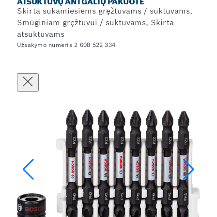
ATSUKTUVŲ ANTGALIŲ PAKUOTĖ
Skirta sukamiesiems gręžtuvams / suktuvams,
Smūginiam gręžtuvui / suktuvams, Skirta
atsuktuvams
Užsakymo numeris 2 608 522 334