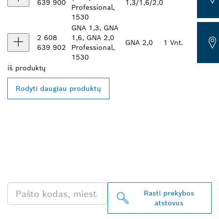
639 900
1,3/1,6/2,0
Professional,
1530
GNA 1,3, GNA
2 608
1,6, GNA 2,0
GNA 2,0
1 Vnt.
639 902
Professional,
1530
iš
produktų
Rodyti daugiau produktų
RASKITE ARČIAUSIAI
JŪSŲ ESANTĮ „BOSCH
PROFESSIONAL“
PREKYBOS ATSTOVĄ
Rasti prekybos
atstovus