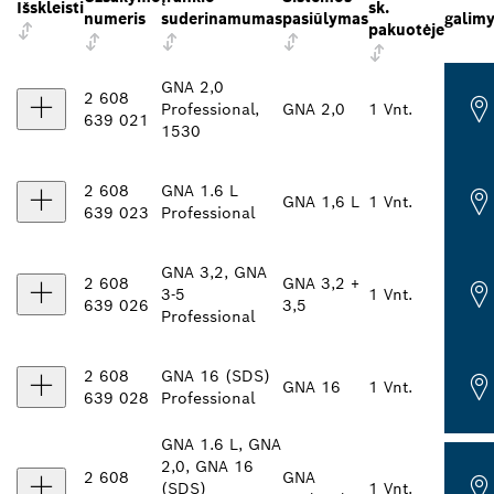
Išskleisti
sk.
numeris
suderinamumas
pasiūlymas
galimy
pakuotėje
GNA 2,0
2 608
Professional,
GNA 2,0
1 Vnt.
639 021
1530
2 608
GNA 1.6 L
GNA 1,6 L
1 Vnt.
639 023
Professional
GNA 3,2, GNA
2 608
GNA 3,2 +
3-5
1 Vnt.
639 026
3,5
Professional
2 608
GNA 16 (SDS)
GNA 16
1 Vnt.
639 028
Professional
GNA 1.6 L, GNA
2,0, GNA 16
2 608
GNA
(SDS)
1 Vnt.