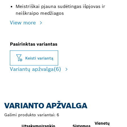
Meistriškai pjauna sudėtingas išpjovas ir
neiškraipo medžiagos
View more
Pasirinktas variantas
Keisti variantą
Variantų apžvalga
(6)
VARIANTO APŽVALGA
Galimi produkto variantai:
6
Vienetų
Užsakymo
Įrankio
Sistemos