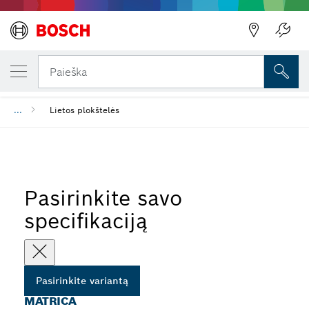
JŪSŲ PASIRINKTAS VARIANTAS
Matrica
Paieška
...
Lietos plokštelės
Pasirinkite savo
specifikaciją
Pasirinkite variantą
MATRICA