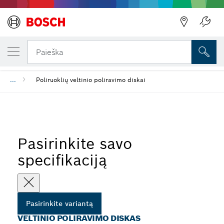
JŪSŲ PASIRINKTAS VARIANTAS
Veltinio poliravimo diskas
Paieška
...
Poliruoklių veltinio poliravimo diskai
Pasirinkite savo
specifikaciją
Pasirinkite variantą
VELTINIO POLIRAVIMO DISKAS