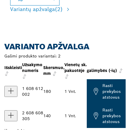
Variantų apžvalga
(2)
VARIANTO APŽVALGA
Galimi produkto variantai:
2
Užsakymo
Vienetų sk.
Išskleisti
Skersmuo,
numeris
pakuotėje
galimybės (-ių)
mm
Rasti
1 608 612
180
1 Vnt.
prekybos
002
atstovus
Rasti
2 608 608
140
1 Vnt.
prekybos
305
atstovus