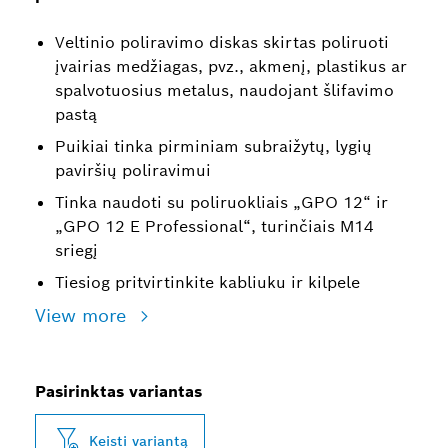
Veltinio poliravimo diskas skirtas poliruoti
įvairias medžiagas, pvz., akmenį, plastikus ar
spalvotuosius metalus, naudojant šlifavimo
pastą
Puikiai tinka pirminiam subraižytų, lygių
paviršių poliravimui
Tinka naudoti su poliruokliais „GPO 12“ ir
„GPO 12 E Professional“, turinčiais M14
sriegį
Tiesiog pritvirtinkite kabliuku ir kilpele
View more
Pasirinktas variantas
Keisti variantą