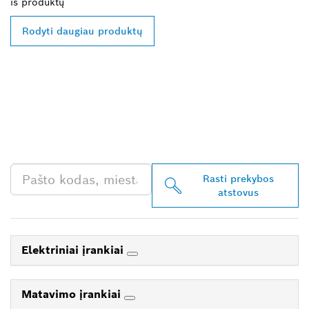
iš
produktų
Rodyti daugiau produktų
RASKITE ARČIAUSIAI
JŪSŲ ESANTĮ „BOSCH
PROFESSIONAL“
PREKYBOS ATSTOVĄ
Rasti prekybos
atstovus
Elektriniai įrankiai
Matavimo įrankiai