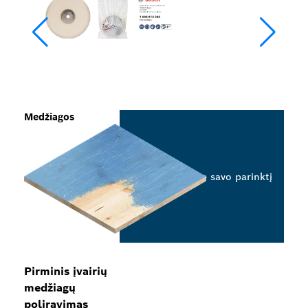
Medžiagos
Pasirinkite savo parinktį
Pirminis įvairių
medžiagų
poliravimas