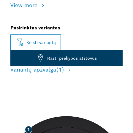
View more
Pasirinktas variantas
Keisti variantą
Rasti prekybos atstovus
Variantų apžvalga
(1)
ILGAAMŽIS ŠLIFAVIMAS