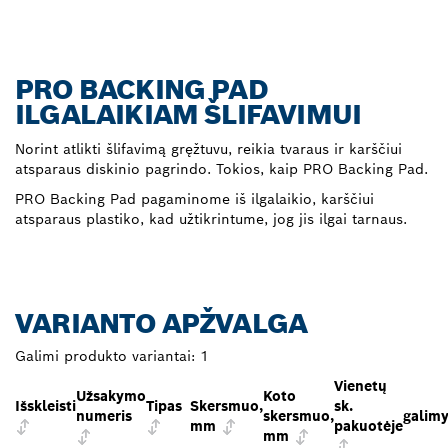
PRO BACKING PAD
ILGALAIKIAM ŠLIFAVIMUI
Norint atlikti šlifavimą gręžtuvu, reikia tvaraus ir karščiui
atsparaus diskinio pagrindo. Tokios, kaip PRO Backing Pad.
PRO Backing Pad pagaminome iš ilgalaikio, karščiui
atsparaus plastiko, kad užtikrintume, jog jis ilgai tarnaus.
VARIANTO APŽVALGA
Galimi produkto variantai:
1
Vienetų
Užsakymo
Koto
Išskleisti
Tipas
Skersmuo,
sk.
numeris
skersmuo,
galimy
mm
pakuotėje
mm