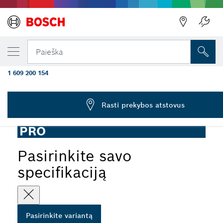
JŪSŲ PASIRINKTAS VARIANTAS
„PRO Backing Pad” 125 x 8 mm, kabliukas i
Paieška
kilpelė
1 609 200 154
...
PRO Backing Pad gręžimui, kabliukas ir kilpa
Rasti prekybos atstovus
PRO
Pasirinkite savo
specifikaciją
Pasirinkite variantą