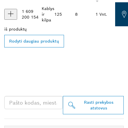
Kablys
1 609
ir
125
8
1 Vnt.
200 154
kilpa
iš
produktų
Rodyti daugiau produktų
RASKITE ARČIAUSIAI
JŪSŲ ESANTĮ „BOSCH
PROFESSIONAL“
PREKYBOS ATSTOVĄ
Rasti prekybos
atstovus