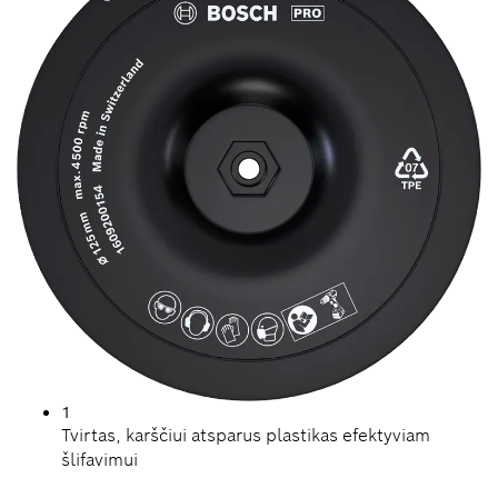
1
Tvirtas, karščiui atsparus plastikas efektyviam
šlifavimui