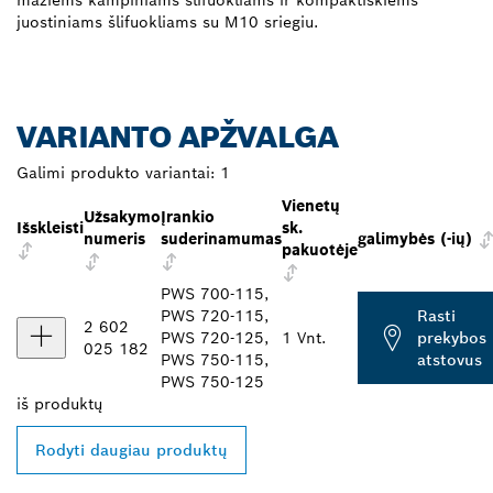
mažiems kampiniams šlifuokliams ir kompaktiškiems
juostiniams šlifuokliams su M10 sriegiu.
VARIANTO APŽVALGA
Galimi produkto variantai:
1
Vienetų
Užsakymo
Įrankio
Išskleisti
sk.
numeris
suderinamumas
galimybės (-ių)
pakuotėje
PWS 700-115,
PWS 720-115,
Rasti
2 602
PWS 720-125,
1 Vnt.
prekybos
025 182
PWS 750-115,
atstovus
PWS 750-125
iš
produktų
Rodyti daugiau produktų