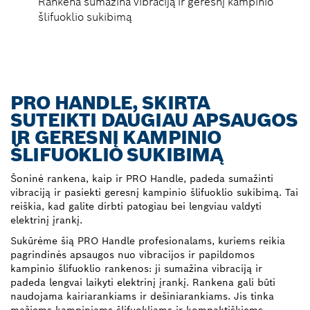
Rankena sumažina vibraciją ir geresnį kampinio
šlifuoklio sukibimą
PRO HANDLE, SKIRTA
SUTEIKTI DAUGIAU APSAUGOS
IR GERESNĮ KAMPINIO
ŠLIFUOKLIO SUKIBIMĄ
Šoninė rankena, kaip ir PRO Handle, padeda sumažinti
vibraciją ir pasiekti geresnį kampinio šlifuoklio sukibimą. Tai
reiškia, kad galite dirbti patogiau bei lengviau valdyti
elektrinį įrankį.
Sukūrėme šią PRO Handle profesionalams, kuriems reikia
pagrindinės apsaugos nuo vibracijos ir papildomos
kampinio šlifuoklio rankenos: ji sumažina vibraciją ir
padeda lengvai laikyti elektrinį įrankį. Rankena gali būti
naudojama kairiarankiams ir dešiniarankiams. Jis tinka