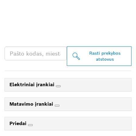
RASKITE ARČIAUSIAI
JŪSŲ ESANTĮ „BOSCH
PROFESSIONAL“
PREKYBOS ATSTOVĄ
Rasti prekybos
atstovus
Elektriniai įrankiai
Matavimo įrankiai
Priedai