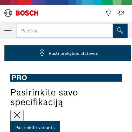
JŪSŲ PASIRINKTAS VARIANTAS
PRO Handle, M10
Paieška
2 602 025 182
...
PRO Handle Vibration Control
Rasti prekybos atstovus
PRO
Pasirinkite savo
specifikaciją
Pasirinkite variantą