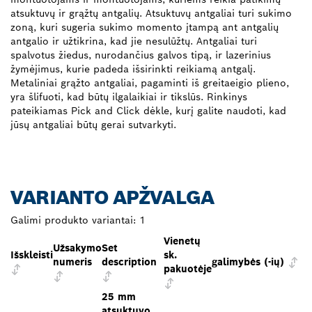
atsuktuvų ir grąžtų antgalių. Atsuktuvų antgaliai turi sukimo
zoną, kuri sugeria sukimo momento įtampą ant antgalių
antgalio ir užtikrina, kad jie nesulūžtų. Antgaliai turi
spalvotus žiedus, nurodančius galvos tipą, ir lazerinius
žymėjimus, kurie padeda išsirinkti reikiamą antgalį.
Metaliniai grąžto antgaliai, pagaminti iš greitaeigio plieno,
yra šlifuoti, kad būtų ilgalaikiai ir tikslūs. Rinkinys
pateikiamas Pick and Click dėkle, kurį galite naudoti, kad
jūsų antgaliai būtų gerai sutvarkyti.
VARIANTO APŽVALGA
Galimi produkto variantai:
1
Vienetų
Užsakymo
Set
Išskleisti
sk.
numeris
description
galimybės (-ių)
pakuotėje
25 mm
atsuktuvo