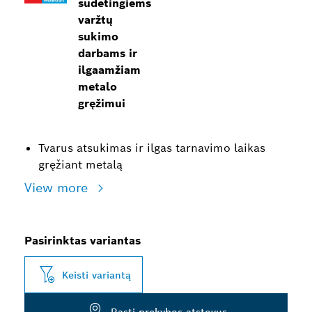
sudėtingiems
varžtų
sukimo
darbams ir
ilgaamžiam
metalo
gręžimui
Tvarus atsukimas ir ilgas tarnavimo laikas
gręžiant metalą
View more
Pasirinktas variantas
Keisti variantą
Rasti prekybos atstovus