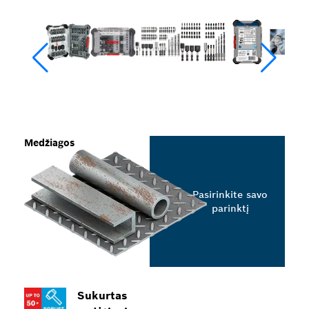
Medžiagos
Pasirinkite savo
parinktį
Sukurtas