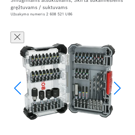
Smūginiams atsuktuvams, Skirta sukamiesiems
gręžtuvams / suktuvams
Užsakymo numeris 2 608 521 U86