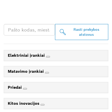
JŪSŲ ESANTĮ „BOSCH
PROFESSIONAL“
PREKYBOS ATSTOVĄ
Rasti prekybos
atstovus
Elektriniai įrankiai
Matavimo įrankiai
Priedai
Kitos inovacijos