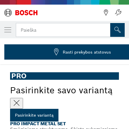
JŪSŲ PASIRINKTAS VARIANTAS
PRO Impact Metal Set, 40 vnt.
Paieška
2 608 521 U86
...
PRO Impact Metal Set, 40 vnt.
Rasti prekybos atstovus
PRO
Pasirinkite savo variantą
Pasirinkite variantą
PRO IMPACT METAL SET