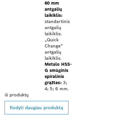
60 mm
antgalių
laikiklis:
standartinis
antgalių
laikiklis;
„Quick
Change“
antgalių
laikiklis.
Metalo HSS-
G smūginis
spiralinis
grąžtas:
3;
4; 5; 6 mm.
iš
produktų
Rodyti daugiau produktų
RASKITE ARČIAUSIAI