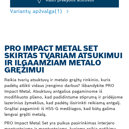
Variantų apžvalga
(1)
PRO IMPACT METAL SET
SKIRTAS TVARIAM ATSUKIMUI
IR ILGAAMŽIAM METALO
GRĘŽIMUI
Reikia tvarių atsuktuvų ir metalo grąžtų rinkinio, kuris
padėtų atlikti vidaus įrengimo darbus? Išbandykite PRO
Impact Metal. Atsuktuvų antgalius pagaminome iš
modifikuoto plieno, kad padidintume stiprumą ir pridėjome
lazerinius žymeklius, kad padėtų išsirinkti reikiamą antgalį.
Grąžtai pagaminti iš HSS-G medžiagos, kad būtų galima
lengvai gręžti metalą.
PRO Impact Metal Set yra puikus pasirinkimas interjero
montuotojams ir montuotojams, kuriems reikia patikimų