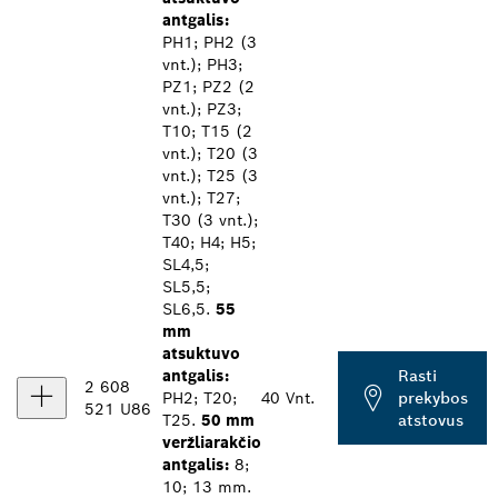
antgalis:
PH1; PH2 (3
vnt.); PH3;
PZ1; PZ2 (2
vnt.); PZ3;
T10; T15 (2
vnt.); T20 (3
vnt.); T25 (3
vnt.); T27;
T30 (3 vnt.);
T40; H4; H5;
SL4,5;
SL5,5;
SL6,5.
55
mm
atsuktuvo
antgalis:
Rasti
2 608
PH2; T20;
40 Vnt.
prekybos
521 U86
T25.
50 mm
atstovus
veržliarakčio
antgalis:
8;
10; 13 mm.