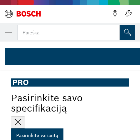
JŪSŲ PASIRINKTAS VARIANTAS
„PRO Multi Material Demolition S610VF” gel
Paieška
2 608 657 608
PRO Multi Material S610VF Demolition slankiojamojo pjūklo
...
geležtė
PRO
Pasirinkite savo
specifikaciją
Pasirinkite variantą