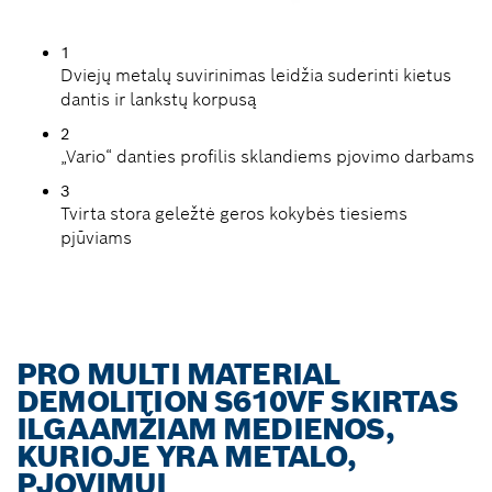
1
Dviejų metalų suvirinimas leidžia suderinti kietus
dantis ir lankstų korpusą
2
„Vario“ danties profilis sklandiems pjovimo darbams
3
Tvirta stora geležtė geros kokybės tiesiems
pjūviams
PRO MULTI MATERIAL
DEMOLITION S610VF SKIRTAS
ILGAAMŽIAM MEDIENOS,
KURIOJE YRA METALO,
PJOVIMUI