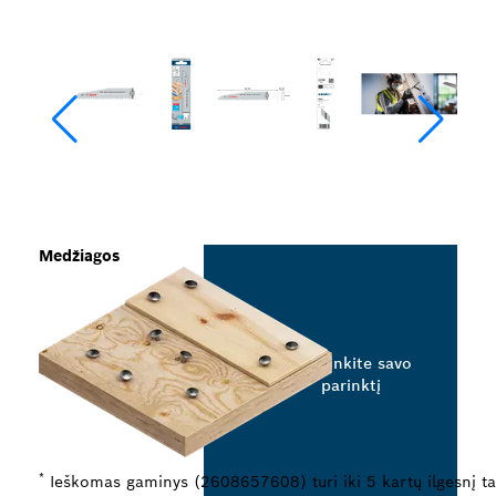
Medžiagos
Pasirinkite savo
parinktį
*
Ieškomas gaminys (2608657608) turi iki 5 kartų ilgesnį t