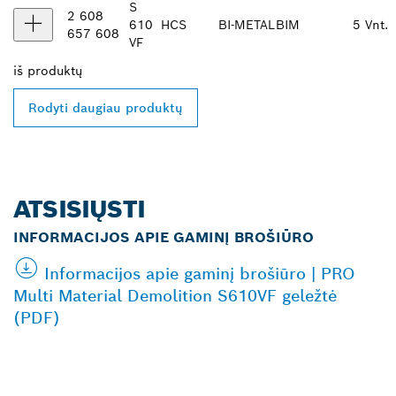
S
2 608
610
HCS
BI-METAL
BIM
5 Vnt.
657 608
VF
iš
produktų
Rodyti daugiau produktų
ATSISIŲSTI
INFORMACIJOS APIE GAMINĮ BROŠIŪRO
Informacijos apie gaminį brošiūro | PRO
Multi Material Demolition S610VF geležtė
(PDF)
RASKITE ARČIAUSIAI