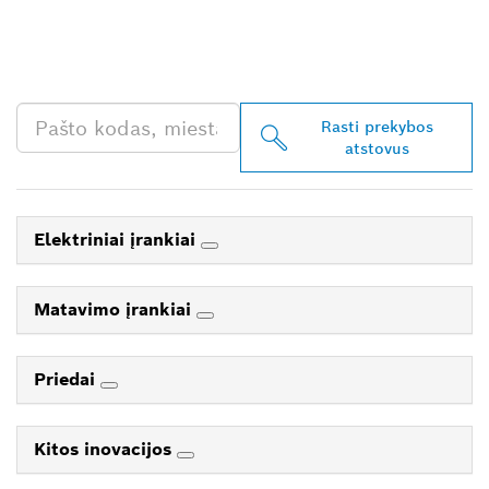
JŪSŲ ESANTĮ „BOSCH
PROFESSIONAL“
PREKYBOS ATSTOVĄ
Rasti prekybos
atstovus
Elektriniai įrankiai
Matavimo įrankiai
Priedai
Kitos inovacijos