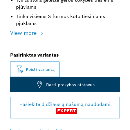
Tvirta stora geležtė geros kokybės tiesiems
pjūviams
Tinka visiems S formos koto tiesiniams
pjūklams
View more
Pasirinktas variantas
Keisti variantą
Rasti prekybos atstovus
Pasiekite didžiausią našumą naudodami
EXPERT