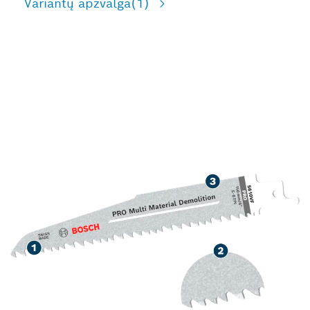
Variantų apžvalga
(1)
ILGA NAUDOJIMO
TRUKMĖ PJAUSTANT
MEDIENĄ, KURIOJE YRA
METALO