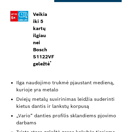
Veikia
iki 5
kartų
ilgiau
nei
Bosch
S1122VF
*
geležtė
Ilga naudojimo trukmė pjaustant medieną,
kurioje yra metalo
Dviejų metalų suvirinimas leidžia suderinti
kietus dantis ir lankstų korpusą
„Vario“ danties profilis sklandiems pjovimo
darbams