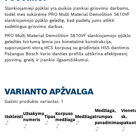
Slankiojamieji pjūklai yra puikūs įrankiai griovimo darbams,
todėl mes sukūrėme PRO Multi Material Demolition S610VF
slankiojamojo pjūklo geležtę, kad padėtų jums atlikti
sudėtingus griovimo darbus.
PRO Multi Material Demolition S610VF slankiojamojo pjūklo
geležtės tvirtumą lemia jos bimetalinė konstrukcija,
suporuojanti storą HCS korpusą su grūdintais HSS dantimis.
Pažangus Bosch Vario danties profilis užtikrina efektyvesnį
pjovimą, greitį ir įrankio ilgaamžiškumui.
VARIANTO APŽVALGA
Galimi produkto variantai:
1
Medžiaga,
Vienet
Užsakymo
Korpuso
Išskleisti
Tipas
Medžiaga
trumpas
sk.
numeris
medžiaga
pavadinimas
pakuot